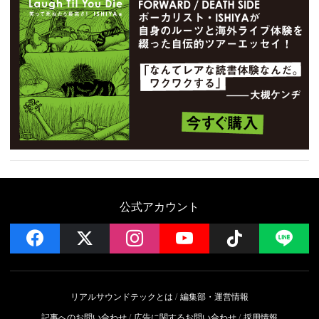
公式アカウント
facebook
x
instagram
YouTube
Follow on 
LI
リアルサウンドテックとは
編集部・運営情報
記事へのお問い合わせ
広告に関するお問い合わせ
採用情報