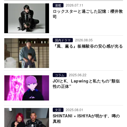
2026.07.11
連載
ロックスターと過ごした記憶：櫻井敦
司
2026.08.05
国内ドラマ
『風、薫る』板橋駿谷の安心感が光る
2025.06.22
コラム
JOIとK、Lapwingと私たちの“類似
性の正体”
2025.08.01
文芸
SHINTANI × ISHIYAが明かす、噂の
真相