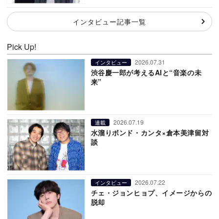
インタビュー記事一覧
Pick Up!
2026.07.31
インタビュー
渋谷慶一郎が考えるAIと“音楽の未
来”
2026.07.19
連載
水溜りボンド・カンタ×倉本美津留対
談
2026.07.22
インタビュー
チェ・ジョンヒョプ、イメージからの
脱却