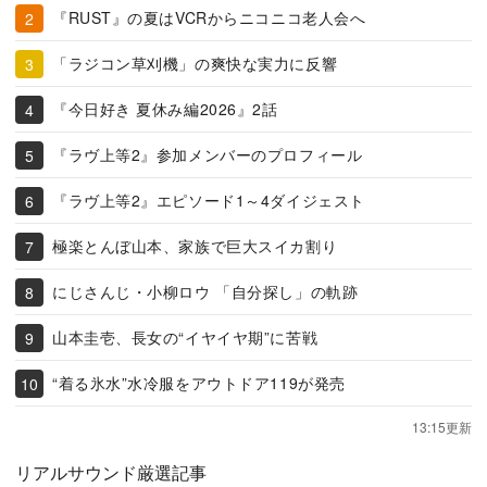
『RUST』の夏はVCRからニコニコ老人会へ
「ラジコン草刈機」の爽快な実力に反響
『今日好き 夏休み編2026』2話
『ラヴ上等2』参加メンバーのプロフィール
『ラヴ上等2』エピソード1～4ダイジェスト
極楽とんぼ山本、家族で巨大スイカ割り
にじさんじ・小柳ロウ 「自分探し」の軌跡
山本圭壱、長女の“イヤイヤ期”に苦戦
“着る氷水”水冷服をアウトドア119が発売
13:15更新
リアルサウンド厳選記事