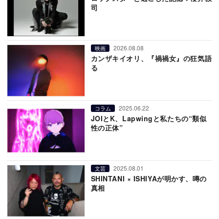
司
2026.08.08
映画
カンザキイオリ、『禍禍女』の狂気語
る
2025.06.22
コラム
JOIとK、Lapwingと私たちの“類似
性の正体”
2025.08.01
文芸
SHINTANI × ISHIYAが明かす、噂の
真相