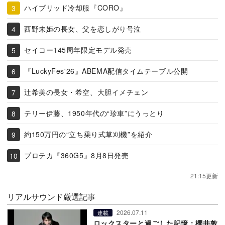
ハイブリッド冷却服『CORO』
西野未姫の長女、父を恋しがり号泣
セイコー145周年限定モデル発売
『LuckyFes'26』ABEMA配信タイムテーブル公開
辻希美の長女・希空、大胆イメチェン
テリー伊藤、1950年代の“珍車”にうっとり
約150万円の“立ち乗り式草刈機”を紹介
プロテカ『360G5』8月8日発売
21:15更新
リアルサウンド厳選記事
2026.07.11
連載
ロックスターと過ごした記憶：櫻井敦