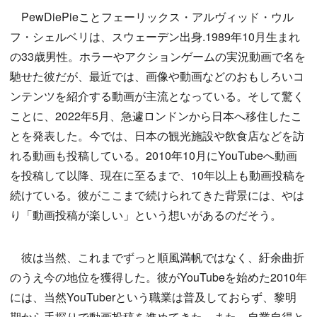
PewDiePieことフェーリックス・アルヴィッド・ウル
フ・シェルベリは、スウェーデン出身.1989年10月生まれ
の33歳男性。ホラーやアクションゲームの実況動画で名を
馳せた彼だが、最近では、画像や動画などのおもしろいコ
ンテンツを紹介する動画が主流となっている。そして驚く
ことに、2022年5月、急遽ロンドンから日本へ移住したこ
とを発表した。今では、日本の観光施設や飲食店などを訪
れる動画も投稿している。2010年10月にYouTubeへ動画
を投稿して以降、現在に至るまで、10年以上も動画投稿を
続けている。彼がここまで続けられてきた背景には、やは
り「動画投稿が楽しい」という想いがあるのだそう。
彼は当然、これまでずっと順風満帆ではなく、紆余曲折
のうえ今の地位を獲得した。彼がYouTubeを始めた2010年
には、当然YouTuberという職業は普及しておらず、黎明
期から手探りで動画投稿を進めてきた。また、自業自得と