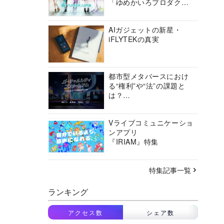
「ゆめかいろプロダクシ
ョン」の挑戦に迫る
AIガジェットの新星・
iFLYTEKの真実
都市型メタバースにおけ
る“権利”や“法”の課題と
は？
バーチャルシティコンソ
ーシアムの挑戦に迫る
Vライブコミュニケーショ
ンアプリ
『IRIAM』特集
特集記事一覧
ランキング
アクセス数
シェア数