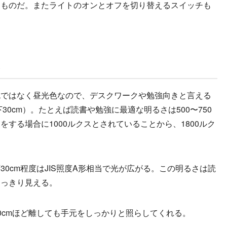
なものだ。またライトのオンとオフを切り替えるスイッチも
さ
ではなく昼光色なので、デスクワークや勉強向きと言える
30cm）。たとえば読書や勉強に最適な明るさは500〜750
する場合に1000ルクスとされていることから、1800ルク
0cm程度はJIS照度A形相当で光が広がる。この明るさは読
くっきり見える。
cmほど離しても手元をしっかりと照らしてくれる。