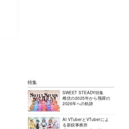
特集
SWEET STEADY特集
雌伏の2025年から飛躍の
2026年への軌跡
AI VTuberとVTuberによ
る新鋭事務所