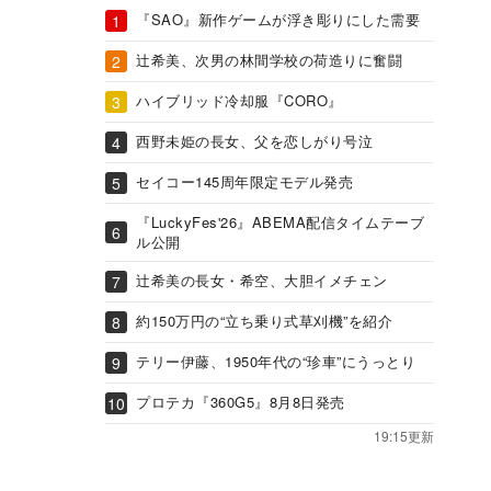
『SAO』新作ゲームが浮き彫りにした需要
辻希美、次男の林間学校の荷造りに奮闘
ハイブリッド冷却服『CORO』
西野未姫の長女、父を恋しがり号泣
セイコー145周年限定モデル発売
『LuckyFes'26』ABEMA配信タイムテーブ
ル公開
辻希美の長女・希空、大胆イメチェン
約150万円の“立ち乗り式草刈機”を紹介
テリー伊藤、1950年代の“珍車”にうっとり
プロテカ『360G5』8月8日発売
19:15更新