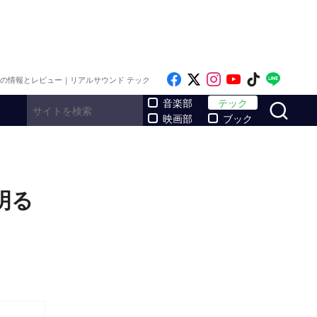
Like on Facebook
Follow on x
Follow on Inst
Follow on Y
Follow on
Follo
メの情報とレビュー｜リアルサウンド テック
サ
音楽部
テック
映画部
ブック
明る