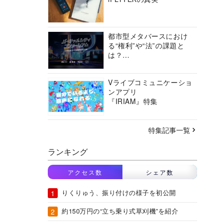
都市型メタバースにおけ
る“権利”や“法”の課題と
は？
バーチャルシティコンソ
ーシアムの挑戦に迫る
Vライブコミュニケーショ
ンアプリ
『IRIAM』特集
特集記事一覧
ランキング
アクセス数
シェア数
りくりゅう、振り付けの様子を初公開
約150万円の“立ち乗り式草刈機”を紹介