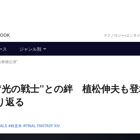
BOOK
テクノロジー×エンタ
ース
ジャンル別
りの単独公演”
した“光の戦士”との絆 植松伸夫も
り返る
MALS
林直幸
FINAL FANTASY XIV