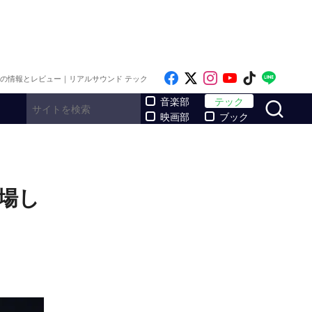
Like on Facebook
Follow on x
Follow on Inst
Follow on Y
Follow on
Follo
メの情報とレビュー｜リアルサウンド テック
サ
音楽部
テック
映画部
ブック
登場し