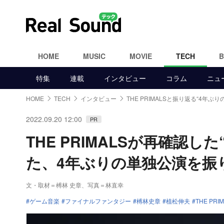
HOME
MUSIC
MOVIE
TECH
特集
連載
インタビュー
コラム
ニュ
HOME
TECH
インタビュー
THE PRIMALSと振り返る“4年ぶ
2022.09.20 12:00
PR
THE PRIMALSが再確認
た、4年ぶりの単独公演を振
文・取材＝榑林 史章
、
写真＝林直幸
ゲーム音楽
ファイナルファンタジー
榑林史章
植松伸夫
THE PRI