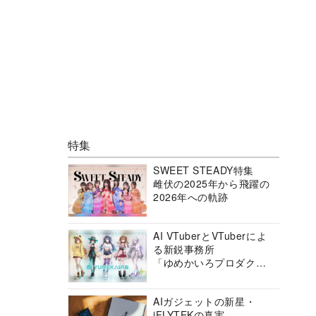
特集
SWEET STEADY特集
雌伏の2025年から飛躍の
2026年への軌跡
AI VTuberとVTuberによ
る新鋭事務所
「ゆめかいろプロダクシ
ョン」の挑戦に迫る
AIガジェットの新星・
iFLYTEKの真実