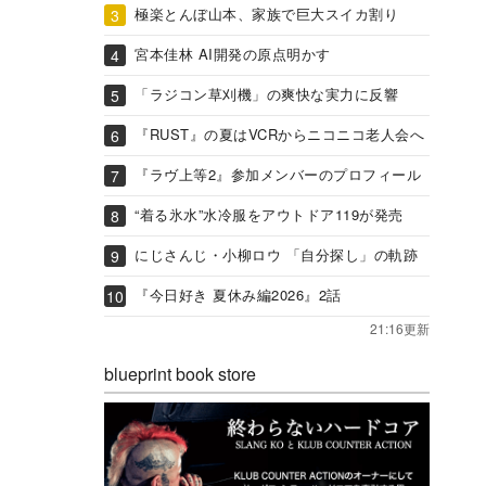
極楽とんぼ山本、家族で巨大スイカ割り
宮本佳林 AI開発の原点明かす
「ラジコン草刈機」の爽快な実力に反響
『RUST』の夏はVCRからニコニコ老人会へ
『ラヴ上等2』参加メンバーのプロフィール
“着る氷水”水冷服をアウトドア119が発売
にじさんじ・小柳ロウ 「自分探し」の軌跡
『今日好き 夏休み編2026』2話
21:16更新
blueprint book store