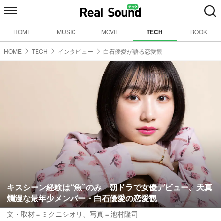
HOME
MUSIC
MOVIE
TECH
BOOK
HOME
TECH
インタビュー
白石優愛が語る恋愛観
キスシーン経験は“魚”のみ 朝ドラで女優デビュー、天真
爛漫な最年少メンバー・白石優愛の恋愛観
文・取材＝ミクニシオリ
、
写真＝池村隆司