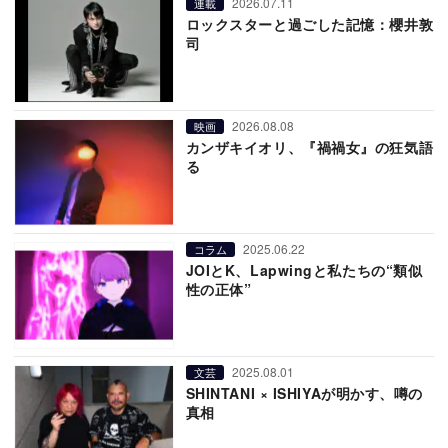
2026.07.11
連載
ロックスターと過ごした記憶：櫻井敦
司
2026.08.08
映画
カンザキイオリ、『禍禍女』の狂気語
る
2025.06.22
コラム
JOIとK、Lapwingと私たちの“類似
性の正体”
2025.08.01
文芸
SHINTANI × ISHIYAが明かす、噂の
真相