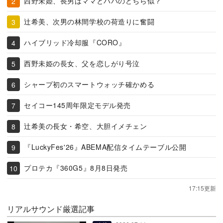
西野未姫、長男はママとパパのどちら似？
辻希美、次男の林間学校の荷造りに奮闘
ハイブリッド冷却服『CORO』
西野未姫の長女、父を恋しがり号泣
シャープ初のスマートウォッチ確かめる
セイコー145周年限定モデル発売
辻希美の長女・希空、大胆イメチェン
『LuckyFes'26』ABEMA配信タイムテーブル公開
プロテカ『360G5』8月8日発売
17:15更新
リアルサウンド厳選記事