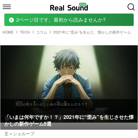
2ページ目です。最初から読みませんか?
HOME
MUSIC
MOVIE
TECH
BOOK
HOME
TECH
コラム
2021年に“歪み”を生んだ、懐かしの新作ゲーム
「いまは何年ですか！？」2021年に“歪み”を生じさせた懐
かしの新作ゲーム5選
文＝シェループ