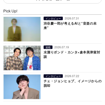
Pick Up!
2026.07.31
インタビュー
渋谷慶一郎が考えるAIと“音楽の未
来”
2026.07.19
連載
水溜りボンド・カンタ×倉本美津留対
談
2026.07.22
インタビュー
チェ・ジョンヒョプ、イメージからの
脱却