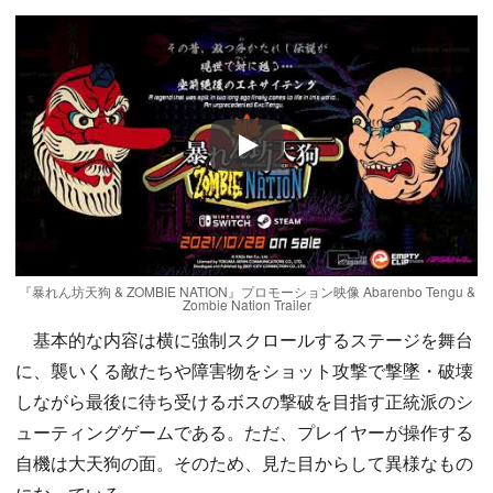
Play
『暴れん坊天狗 & ZOMBIE NATION』プロモーション映像 Abarenbo Tengu &
Zombie Nation Trailer
基本的な内容は横に強制スクロールするステージを舞台
に、襲いくる敵たちや障害物をショット攻撃で撃墜・破壊
しながら最後に待ち受けるボスの撃破を目指す正統派のシ
ューティングゲームである。ただ、プレイヤーが操作する
自機は大天狗の面。そのため、見た目からして異様なもの