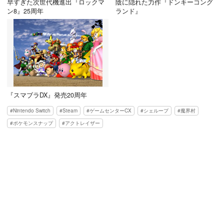
早すぎた次世代機進出『ロックマ
陰に隠れた力作『ドンキーコング
ン8』25周年
ランド』
『スマブラDX』発売20周年
Nintendo Switch
Steam
ゲームセンターCX
シェループ
魔界村
ポケモンスナップ
アクトレイザー