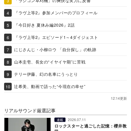
「ラジコン草刈機」の爽快な実力に反響
『ラヴ上等2』参加メンバーのプロフィール
『今日好き 夏休み編2026』2話
『ラヴ上等2』エピソード1～4ダイジェスト
にじさんじ・小柳ロウ 「自分探し」の軌跡
山本圭壱、長女の“イヤイヤ期”に苦戦
テリー伊藤、幻の名車にうっとり
辻希美、動画で語った“今現在の幸せ”
12:14更新
リアルサウンド厳選記事
2026.07.11
連載
ロックスターと過ごした記憶：櫻井敦