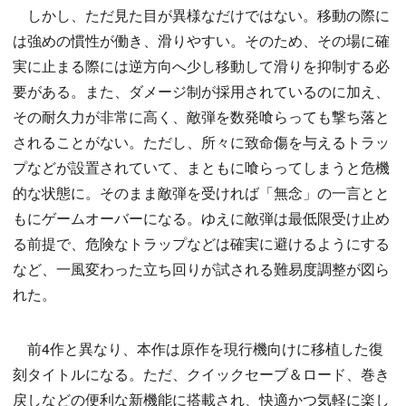
しかし、ただ見た目が異様なだけではない。移動の際に
は強めの慣性が働き、滑りやすい。そのため、その場に確
実に止まる際には逆方向へ少し移動して滑りを抑制する必
要がある。また、ダメージ制が採用されているのに加え、
その耐久力が非常に高く、敵弾を数発喰らっても撃ち落と
されることがない。ただし、所々に致命傷を与えるトラッ
プなどが設置されていて、まともに喰らってしまうと危機
的な状態に。そのまま敵弾を受ければ「無念」の一言とと
もにゲームオーバーになる。ゆえに敵弾は最低限受け止め
る前提で、危険なトラップなどは確実に避けるようにする
など、一風変わった立ち回りが試される難易度調整が図ら
れた。
前4作と異なり、本作は原作を現行機向けに移植した復
刻タイトルになる。ただ、クイックセーブ＆ロード、巻き
戻しなどの便利な新機能に搭載され、快適かつ気軽に楽し