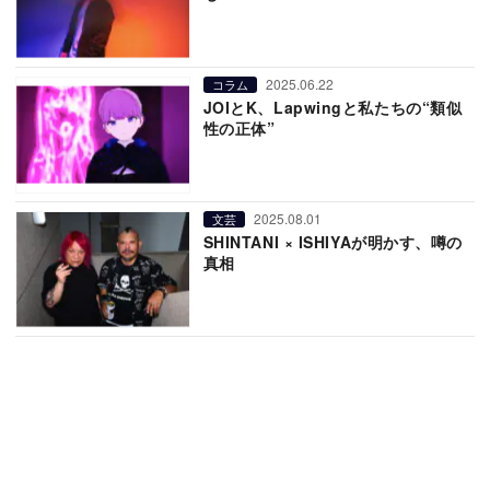
2025.06.22
コラム
JOIとK、Lapwingと私たちの“類似
性の正体”
2025.08.01
文芸
SHINTANI × ISHIYAが明かす、噂の
真相