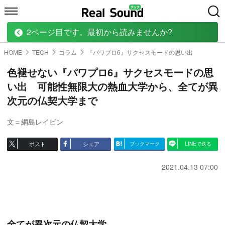
2ページ目です。最初から読みませんか?
HOME
MUSIC
MOVIE
TECH
BOOK
HOME
TECH
コラム
『パワプロ6』サクセスモードの思い出
色褪せない『パワプロ6』サクセスモードの思
い出 可能性無限大の熱血大学から、全てが異
次元の仏契大学まで
文＝網島レイビン
ポスト
シェア
ブックマーク
LINEで送る
2021.04.13 07:00
全てが異次元の仏契大学