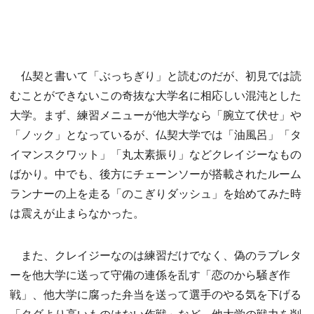
仏契と書いて「ぶっちぎり」と読むのだが、初見では読
むことができないこの奇抜な大学名に相応しい混沌とした
大学。まず、練習メニューが他大学なら「腕立て伏せ」や
「ノック」となっているが、仏契大学では「油風呂」「タ
イマンスクワット」「丸太素振り」などクレイジーなもの
ばかり。中でも、後方にチェーンソーが搭載されたルーム
ランナーの上を走る「のこぎりダッシュ」を始めてみた時
は震えが止まらなかった。
また、クレイジーなのは練習だけでなく、偽のラブレタ
ーを他大学に送って守備の連係を乱す「恋のから騒ぎ作
戦」、他大学に腐った弁当を送って選手のやる気を下げる
「タダより高いものはない作戦」など、他大学の戦力を削