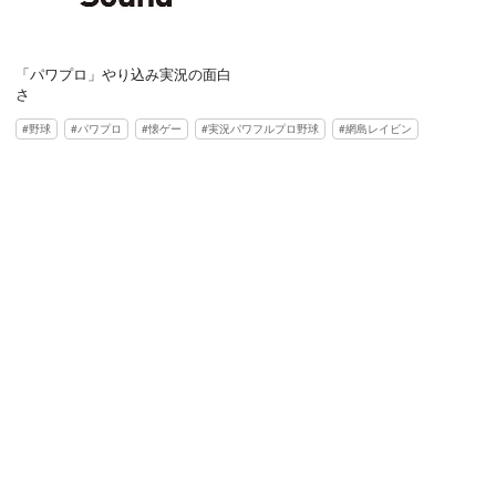
「パワプロ」やり込み実況の面白
さ
野球
パワプロ
懐ゲー
実況パワフルプロ野球
網島レイビン