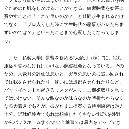
ぐための作戦をしかけることができる。練習時間を妨害に
費やすことに「これで良いのか？」と疑問が生まれるだけ
でなく、「プロ入りした時に学生時代の悪事がバレたらま
ずいのでは？」といったことまで心配したくなってしま
う。
また、仏契大学は監督を務める“大豪月（様）”に、絶対
服従を誓わなければいけない超縦社会となっている。その
ため、大豪月の評価は悪いと、ガラの悪い犬に追い回され
て怪我をさせられたり、終いには退部させられたりなど、
バッドイベントが起きるリスクがあり、ご機嫌取りを怠っ
てはいけない。そんな敵なのか味方なのか時折わからなく
なる大豪月であるが、彼がたまに提案する特別練習は魅力
十分。野球経験者であれば想像したくもない“鉄球を外野
からバックホームする”という練習では肩力をアップでき