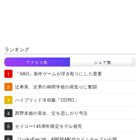
ランキング
アクセス数
シェア数
『SAO』新作ゲームが浮き彫りにした需要
辻希美、次男の林間学校の荷造りに奮闘
ハイブリッド冷却服『CORO』
西野未姫の長女、父を恋しがり号泣
セイコー145周年限定モデル発売
『LuckyFes'26』ABEMA配信タイムテーブル公開