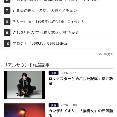
辻希美の長女・希空、大胆イメチェン
テリー伊藤、1950年代の“珍車”にうっとり
約150万円の“立ち乗り式草刈機”を紹介
プロテカ『360G5』8月8日発売
22:16更新
リアルサウンド厳選記事
2026.07.11
連載
ロックスターと過ごした記憶：櫻井敦
司
2026.08.08
映画
カンザキイオリ、『禍禍女』の狂気語
る