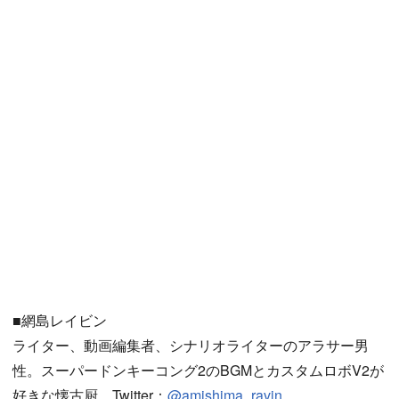
■網島レイビン
ライター、動画編集者、シナリオライターのアラサー男
性。スーパードンキーコング2のBGMとカスタムロボV2が
好きな懐古厨。Twitter：
@amishima_ravin