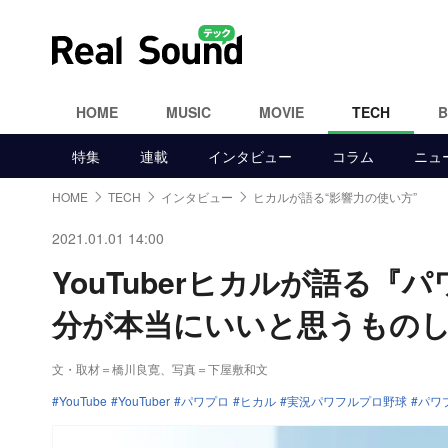
HOME
MUSIC
MOVIE
TECH
特集
連載
インタビュー
コラム
ニュ
HOME
TECH
インタビュー
ヒカルが語る“影響力の使い方”
2021.01.01 14:00
YouTuberヒカルが語る『
分が本当にいいと思うもの
文・取材＝橋川良寛、写真＝下屋敷和文
YouTube
YouTuber
パワプロ
ヒカル
実況パワフルプロ野球
パワ