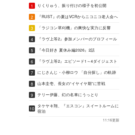
りくりゅう、振り付けの様子を初公開
『RUST』の夏はVCRからニコニコ老人会へ
「ラジコン草刈機」の爽快な実力に反響
『ラヴ上等2』参加メンバーのプロフィール
『今日好き 夏休み編2026』2話
『ラヴ上等2』エピソード1～4ダイジェスト
にじさんじ・小柳ロウ 「自分探し」の軌跡
山本圭壱、長女の“イヤイヤ期”に苦戦
テリー伊藤、幻の名車にうっとり
タケヤキ翔、『エスコン』スイートルームに
宿泊
11:16更新