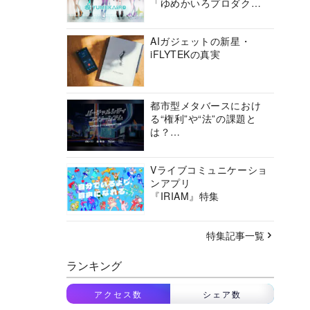
「ゆめかいろプロダクシ
ョン」の挑戦に迫る
AIガジェットの新星・
iFLYTEKの真実
都市型メタバースにおけ
る“権利”や“法”の課題と
は？
バーチャルシティコンソ
ーシアムの挑戦に迫る
Vライブコミュニケーショ
ンアプリ
『IRIAM』特集
特集記事一覧
ランキング
アクセス数
シェア数