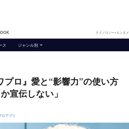
BOOK
テクノロジー×エンタ
ース
ジャンル別
パワプロ』愛と“影響力”の使い方
しか宣伝しない」
プロアプリ