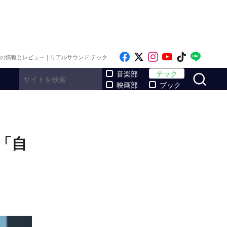
Like on Facebook
Follow on x
Follow on Inst
Follow on Y
Follow on
Follo
メの情報とレビュー｜リアルサウンド テック
サ
音楽部
テック
映画部
ブック
 「自