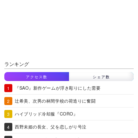
ランキング
アクセス数
シェア数
『SAO』新作ゲームが浮き彫りにした需要
辻希美、次男の林間学校の荷造りに奮闘
ハイブリッド冷却服『CORO』
西野未姫の長女、父を恋しがり号泣