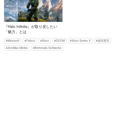
『Halo Infinite』が取り戻したい
「魅力」とは
Microsoft
Fallout
Xbox
DOOM
Xbox Series X
坂田憲亮
ZeniMax Media
Bethesda Softworks