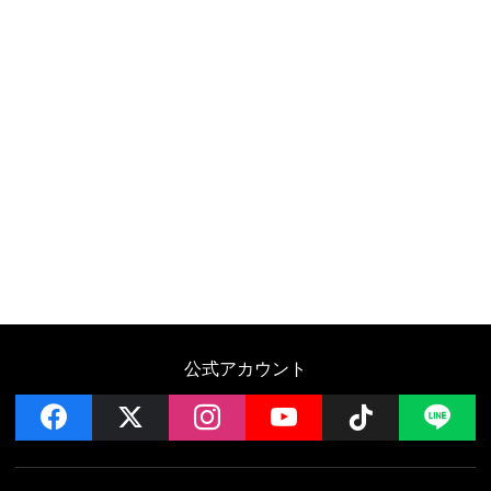
公式アカウント
facebook
x
instagram
YouTube
Follow on 
LI