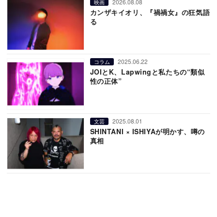
2026.08.08
映画
カンザキイオリ、『禍禍女』の狂気語
る
2025.06.22
コラム
JOIとK、Lapwingと私たちの“類似
性の正体”
2025.08.01
文芸
SHINTANI × ISHIYAが明かす、噂の
真相