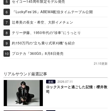
セイコー145周年限定モデル発売
『LuckyFes'26』ABEMA配信タイムテーブル公開
辻希美の長女・希空、大胆イメチェン
テリー伊藤、1950年代の“珍車”にうっとり
約150万円の“立ち乗り式草刈機”を紹介
プロテカ『360G5』8月8日発売
21:15更新
リアルサウンド厳選記事
2026.07.11
連載
ロックスターと過ごした記憶：櫻井敦
司