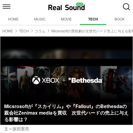
HOME
MUSIC
MOVIE
TECH
BOOK
HOME
TECH
コラム
Micsrosoftの買収劇が次世代ハード売上に与える
Micsrosoftが『スカイリム』や『Fallout』のBethesdaの
親会社Zenimax mediaを買収 次世代ハードの売上に与え
る影響は？
文＝坂田憲亮