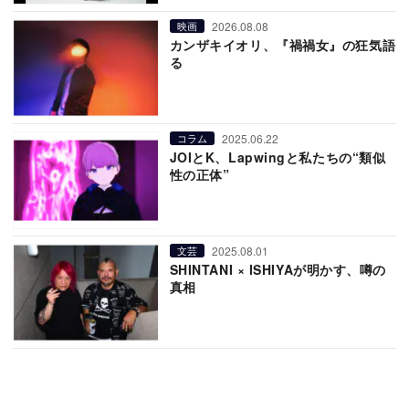
2026.08.08
映画
カンザキイオリ、『禍禍女』の狂気語
る
2025.06.22
コラム
JOIとK、Lapwingと私たちの“類似
性の正体”
2025.08.01
文芸
SHINTANI × ISHIYAが明かす、噂の
真相