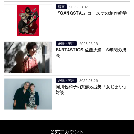
2026.08.07
漫画
『GANGSTA.』コースケの創作哲学
2026.08.08
趣味・実用
FANTASTICS 佐藤大樹、6年間の成
長
2026.08.06
趣味・実用
阿川佐和子×伊藤比呂美「女じまい」
対談
公式アカウント