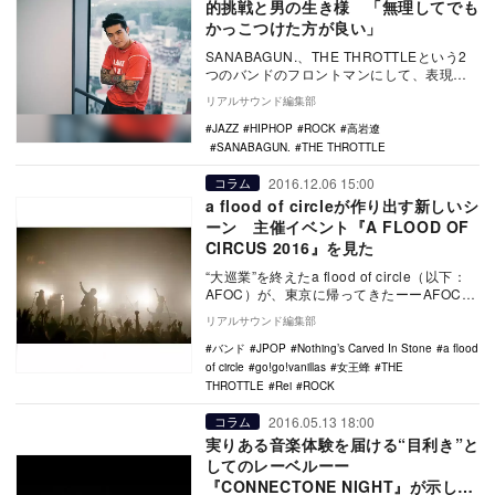
的挑戦と男の生き様 「無理してでも
かっこつけた方が良い」
SANABAGUN.、THE THROTTLEという2
つのバンドのフロントマンにして、表現者
集団・SWINGERZの座長も務める…
リアルサウンド編集部
JAZZ
HIPHOP
ROCK
高岩遼
SANABAGUN.
THE THROTTLE
2016.12.06 15:00
コラム
a flood of circleが作り出す新しいシ
ーン 主催イベント『A FLOOD OF
CIRCUS 2016』を見た
“大巡業”を終えたa flood of circle（以下：
AFOC）が、東京に帰ってきたーーAFOC主
催イベント『A FLOO…
リアルサウンド編集部
バンド
JPOP
Nothing’s Carved In Stone
a flood
of circle
go!go!vanillas
女王蜂
THE
THROTTLE
Rei
ROCK
2016.05.13 18:00
コラム
実りある音楽体験を届ける“目利き”と
してのレーベルーー
『CONNECTONE NIGHT』が示した