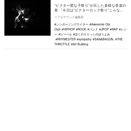
充実
“ビクター変な子祭り”が示した多様な音楽の
形 「今日は“ビクターロック祭り”じゃなく
て“ビクター 変な子祭り”だね」 5月6日…
リアルサウンド編集部
シンガーソングライター
Awesome City
Club
HIPHOP
ROCK
バンド
JPOP
RAP
レジ
ー
レーベル
ぼくのりりっくのぼうよみ
RHYMESTER
sympathy
SANABAGUN.
THE
THROTTLE
Art Building