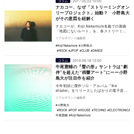
2017.05.03 10:00
コラム
ナカコー、なぜ「ストリーミングオン
リープロジェクト」始動？ 小野島大
がその意図を紐解く
ナカコーが、Koji Nakamura名義での新曲
「地図にないルート」を、各ストリーミン
グ・サイト限定でリリースした。自動車メ
リアルサウンド編集部
ー…
Koji Nakamura
小野島大
ROCK
JPOP
CLUB
DANCE
2016.09.18 13:00
コラム
牛尾憲輔の『聲の形』サントラは“劇
伴”を超えた“残響アート”にーー小野
島大が注目作を紹介
今年初頭に傑作ソロ・アルバム『the
shader』をリリースしたばかりの電子音楽
家agraphこと牛尾憲輔が、京都アニメーシ
リアルサウンド編集部
ョ…
小野島大
ROCK
POP
HOUSE
TECHNO
ELECTRONICA
牛尾憲輔
Koji Nakamura