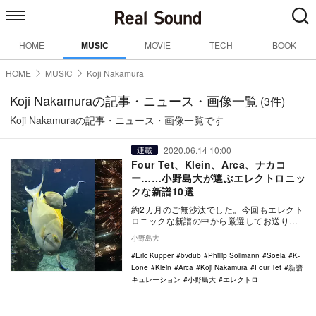
HOME
MUSIC
MOVIE
TECH
BOOK
HOME
MUSIC
Koji Nakamura
Koji Nakamuraの記事・ニュース・画像一覧
(3件)
Koji Nakamuraの記事・ニュース・画像一覧です
2020.06.14 10:00
連載
Four Tet、Klein、Arca、ナカコ
ー……小野島大が選ぶエレクトロニッ
クな新譜10選
約2カ月のご無沙汰でした。今回もエレクト
ロニックな新譜の中から厳選してお送りし
ます。 今年になって大傑作『Sixteen O…
小野島大
Eric Kupper
bvdub
Phillip Sollmann
Soela
K-
Lone
Klein
Arca
Koji Nakamura
Four Tet
新譜
キュレーション
小野島大
エレクトロ