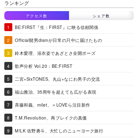
ランキング
アクセス数
シェア数
BE:FIRST『生：FIRST』に映る信頼関係
Official髭男dismが日常の只中に届けたもの
鈴木愛理、浴衣姿であざとさ全開ポーズ
歌声分析 Vol.20：BE:FIRST
二宮×SixTONES、丸山×なにわ男子の交流
福山雅治、35周年を超えても広がる表現
斉藤和義、milet、＝LOVEら注目新作
T.M.Revolution、再ブレイクの真価
M!LK 佐野勇斗、大忙しのニューヨーク旅行