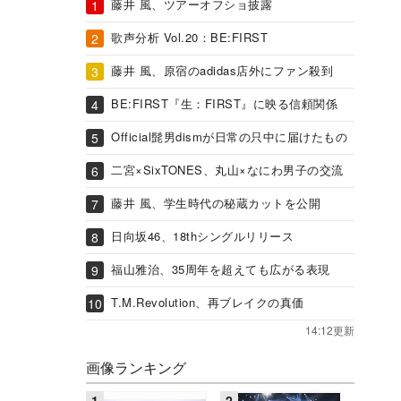
藤井 風、ツアーオフショ披露
歌声分析 Vol.20：BE:FIRST
藤井 風、原宿のadidas店外にファン殺到
BE:FIRST『生：FIRST』に映る信頼関係
Official髭男dismが日常の只中に届けたもの
二宮×SixTONES、丸山×なにわ男子の交流
藤井 風、学生時代の秘蔵カットを公開
日向坂46、18thシングルリリース
福山雅治、35周年を超えても広がる表現
T.M.Revolution、再ブレイクの真価
14:12更新
画像ランキング