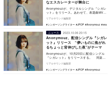
なエスカレーターが舞台に
Anonymouzが、デジタルシングル『シガレ
ット』をリリース。あわせて、表題曲MVを
公開した。 「シガレット feat. x…
リアルサウンド編集部
シンガーソングライター
JPOP
Anonymouz
xea
2023.10.06 20:15
ニュース
Anonymouz、配信シングル『シガレ
ット』リリース “儚いものに焦がれ
るちょっと背伸びした夜”がテーマ
Anonymouzが、10月20日に配信シングル
『シガレット』をリリースする。 同楽曲
は顔出し後初となる、Anonymouz…
リアルサウンド編集部
シンガーソングライター
JPOP
Anonymouz