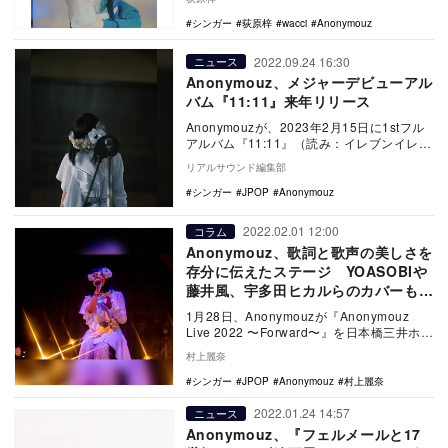
シンガー
荻原梓
wacci
Anonymouz
2022.09.24 16:30
ニュース
Anonymouz、メジャーデビューアル
バム『11:11』来年リリース
Anonymouzが、2023年2月15日に1stフル
アルバム『11:11』（読み：イレブンイレブ
ン）を＜Sony Music …
リアルサウンド編集部
シンガー
JPOP
Anonymouz
2022.02.01 12:00
コラム
Anonymouz、歌詞と歌声の美しさを
存分に伝えたステージ YOASOBIや
藤井風、宇多田ヒカルらのカバーも披
露
1月28日、Anonymouzが『Anonymouz
Live 2022 〜Forward〜』を日本橋三井ホー
ルで開催した。 …
村上麗奈
シンガー
JPOP
Anonymouz
村上麗奈
2022.01.24 14:57
ニュース
Anonymouz、『フェルメールと17