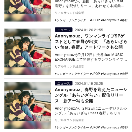
Anonymouzが、新曲「あらいざらい feat.
春野」を配信リリース。あわせて本楽曲の
リリックビデオが公開された。 「あ…
リアルサウンド編集部
シンガーソングライター
JPOP
Anonymouz
春野
2024.01.26 21:55
ニュース
Anonymouz、ワンマンライブSPゲ
ストとして春野が出演 『あらいざら
い feat. 春野』アートワークも公開
Anonymouzが2月12日に渋谷duo MUSIC
EXCHANGEにて開催するワンマンライブ
『Anonymouz Live…
リアルサウンド編集部
シンガーソングライター
JPOP
Anonymouz
春野
2024.01.19 20:25
ニュース
Anonymouz、春野を迎えたニューシ
ングル「あらいざらい」配信リリー
ス 新アー写も公開
Anonymouzが、2月2日にニューデジタルシ
ングル「あらいざらいfeat.春野」をリリー
スする。 本楽曲は、春野をフィー…
リアルサウンド編集部
シンガーソングライター
JPOP
Anonymouz
春野