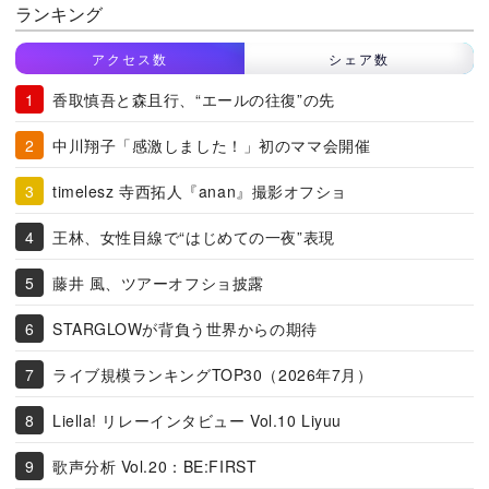
ランキング
アクセス数
シェア数
香取慎吾と森且行、“エールの往復”の先
中川翔子「感激しました！」初のママ会開催
timelesz 寺西拓人『anan』撮影オフショ
王林、女性目線で“はじめての一夜”表現
藤井 風、ツアーオフショ披露
STARGLOWが背負う世界からの期待
ライブ規模ランキングTOP30（2026年7月）
Liella! リレーインタビュー Vol.10 Liyuu
歌声分析 Vol.20：BE:FIRST