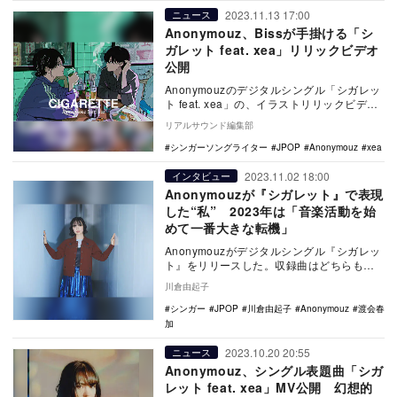
2023.11.13 17:00
ニュース
Anonymouz、Bissが手掛ける「シ
ガレット feat. xea」リリックビデオ
公開
Anonymouzのデジタルシングル「シガレッ
ト feat. xea」の、イラストリリックビデオ
が公開された。 Anonymo…
リアルサウンド編集部
シンガーソングライター
JPOP
Anonymouz
xea
2023.11.02 18:00
インタビュー
Anonymouzが『シガレット』で表現
した“私” 2023年は「音楽活動を始
めて一番大きな転機」
Anonymouzがデジタルシングル『シガレッ
ト』をリリースした。収録曲はどちらも
Anonymouz自身が作詞作曲している。楽
川倉由起子
曲…
シンガー
JPOP
川倉由起子
Anonymouz
渡会春
加
2023.10.20 20:55
ニュース
Anonymouz、シングル表題曲「シガ
レット feat. xea」MV公開 幻想的