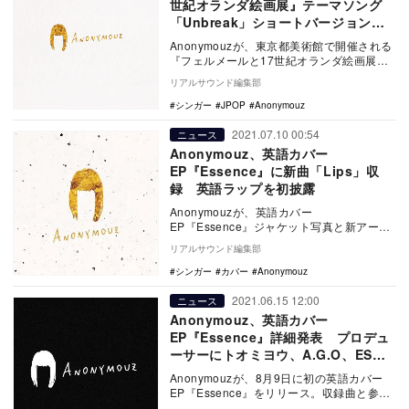
世紀オランダ絵画展』テーマソング
「Unbreak」ショートバージョン公
開
Anonymouzが、東京都美術館で開催される
『フェルメールと17世紀オランダ絵画展』
の展覧会テーマソング「Unbreak」を2…
リアルサウンド編集部
シンガー
JPOP
Anonymouz
2021.07.10 00:54
ニュース
Anonymouz、英語カバー
EP『Essence』に新曲「Lips」収
録 英語ラップを初披露
Anonymouzが、英語カバー
EP『Essence』ジャケット写真と新アーテ
ィスト写真を公開した。 同EPには、
リアルサウンド編集部
Anony…
シンガー
カバー
Anonymouz
2021.06.15 12:00
ニュース
Anonymouz、英語カバー
EP『Essence』詳細発表 プロデュ
ーサーにトオミヨウ、A.G.O、ESME
MORI、藤井空が参加
Anonymouzが、8月9日に初の英語カバー
EP『Essence』をリリース。収録曲と参加
プロデューサーが公開された。 今…