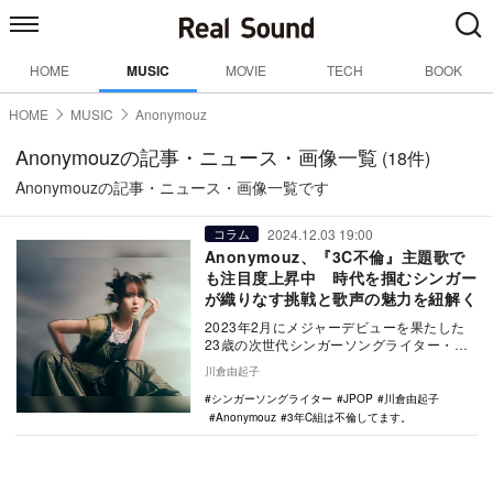
HOME
MUSIC
MOVIE
TECH
BOOK
HOME
MUSIC
Anonymouz
Anonymouzの記事・ニュース・画像一覧
(18件)
Anonymouzの記事・ニュース・画像一覧です
2024.12.03 19:00
コラム
Anonymouz、『3C不倫』主題歌で
も注目度上昇中 時代を掴むシンガー
が織りなす挑戦と歌声の魅力を紐解く
2023年2月にメジャーデビューを果たした
23歳の次世代シンガーソングライター・
Anonymouz。話題のドラマ『3年C組は不
川倉由起子
倫…
シンガーソングライター
JPOP
川倉由起子
Anonymouz
3年C組は不倫してます。