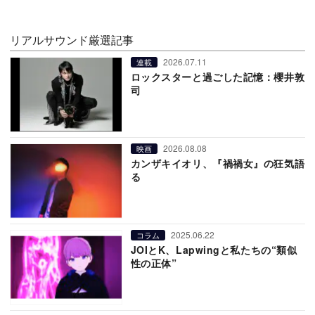
リアルサウンド厳選記事
2026.07.11
連載
ロックスターと過ごした記憶：櫻井敦
司
2026.08.08
映画
カンザキイオリ、『禍禍女』の狂気語
る
2025.06.22
コラム
JOIとK、Lapwingと私たちの“類似
性の正体”