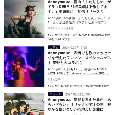
Anonymouz、新曲「ふたりじめ」が
ドラマDEEP『3年C組は不倫してま
す。』主題歌に 配信リリースも
Anonymouzの新曲「ふたりじめ」が、10月
1日より放送開始の日本テレビ系火曜プラチ
ナイト ドラマDEEP『3年C組は不倫し…
リアルサウンド編集部
シンガーソングライター
JPOP
Anonymouz
3年
C組は不倫してます。
2024.03.07 19:00
コラム
Anonymouz、表情でも歌のメッセー
ジを伝えたワンマン スペシャルゲス
ト 春野とのコラボも
Anonymouzは2月12日、渋谷duo MUSIC
EXCHANGEで『Anonymouz Live 2024〜
夢までついて…
川倉由起子
シンガー
JPOP
川倉由起子
Anonymouz
春野
2024.02.02 20:00
ニュース
Anonymouz、春野を迎えた新曲「あ
らいざらい」リリックビデオ公開 軽
やかな掛け合いが心地よい楽曲に