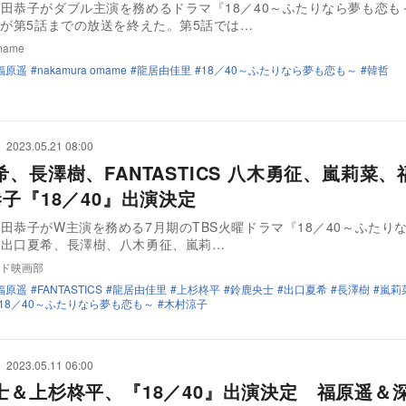
田恭子がダブル主演を務めるドラマ『18／40～ふたりなら夢も恋も
）が第5話までの放送を終えた。第5話では…
mame
福原遥
nakamura omame
龍居由佳里
18／40～ふたりなら夢も恋も～
韓哲
2023.05.21 08:00
、長澤樹、FANTASTICS 八木勇征、嵐莉菜、
恭子『18／40』出演決定
田恭子がW主演を務める7月期のTBS火曜ドラマ『18／40～ふたり
、出口夏希、長澤樹、八木勇征、嵐莉…
ド映画部
福原遥
FANTASTICS
龍居由佳里
上杉柊平
鈴鹿央士
出口夏希
長澤樹
嵐莉
18／40～ふたりなら夢も恋も～
木村涼子
2023.05.11 06:00
士＆上杉柊平、『18／40』出演決定 福原遥＆