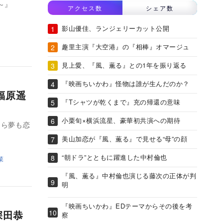
～』
アクセス数
シェア数
影山優佳、ランジェリーカット公開
趣里主演『大空港』の『相棒』オマージュ
見上愛、『風、薫る』との1年を振り返る
『映画ちいかわ』怪物は誰が生んだのか？
福原遥
『Tシャツが乾くまで』充の帰還の意味
小栗旬×横浜流星、豪華初共演への期待
なら夢も恋
美山加恋が『風、薫る』で見せる“母”の顔
“朝ドラ”とともに躍進した中村倫也
菜
『風、薫る』中村倫也演じる藤次の正体が判
明
『映画ちいかわ』EDテーマからその後を考
深田恭
察