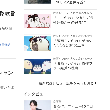
BND』の“夏休み感”
越路吹雪
映画ちいかわ 人魚の島のひみつ
『ちいかわ』の怖さは“食
物連鎖からの追放”？
越路吹雪
映画ちいかわ 人魚の島のひみつ
『映画ちいかわ』が描い
た“恐ろしさ”の正体
吹雪物語
映画ちいかわ 人魚の島のひみつ
『映画ちいかわ』原作フ
ァン絶賛の理由
シャン
最新映画レビュー記事をもっと見る
を描いた帯
インタビュー
白石聖
白石聖、デビュー10年目