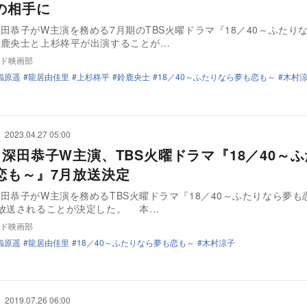
の相手に
田恭子がW主演を務める7月期のTBS火曜ドラマ『18／40～ふたり
鈴鹿央士と上杉柊平が出演することが…
ド映画部
福原遥
龍居由佳里
上杉柊平
鈴鹿央士
18／40～ふたりなら夢も恋も～
木村
2023.04.27 05:00
×深田恭子W主演、TBS火曜ドラマ『18／40～
恋も～』7月放送決定
田恭子がW主演を務めるTBS火曜ドラマ『18／40～ふたりなら夢も
に放送されることが決定した。 本…
ド映画部
福原遥
龍居由佳里
18／40～ふたりなら夢も恋も～
木村涼子
2019.07.26 06:00