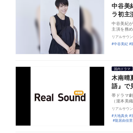
中谷美
ラ初主
中谷美紀が
リアルサウン
中谷美紀
国内ドラマ
木南晴
語』で
帯ドラマ
（瀧本美
リアルサウン
大地真央
龍居由佳里