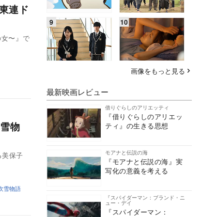
レ東連ド
の女〜』で
画像をもっと見る
最新映画レビュー
借りぐらしのアリエッティ
『借りぐらしのアリエッ
雪物
ティ』の生きる思想
モアナと伝説の海
る美保子
『モアナと伝説の海』実
写化の意義を考える
吹雪物語
『スパイダーマン：ブランド・ニ
ュー・デイ
『スパイダーマン：