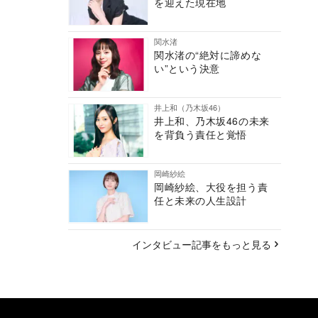
を迎えた現在地
関水渚
関水渚の“絶対に諦めな
い”という決意
井上和（乃木坂46）
井上和、乃木坂46の未来
を背負う責任と覚悟
岡崎紗絵
岡崎紗絵、大役を担う責
任と未来の人生設計
インタビュー記事をもっと見る