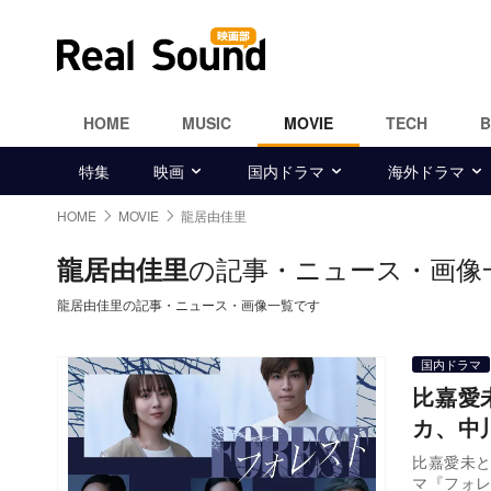
HOME
MUSIC
MOVIE
TECH
特集
映画
国内ドラマ
海外ドラマ
HOME
MOVIE
龍居由佳里
の記事・ニュース・画像
龍居由佳里
龍居由佳里の記事・ニュース・画像一覧です
国内ドラマ
比嘉愛
カ、中
比嘉愛未と
マ『フォ