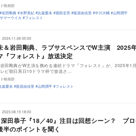
ド映画部
岩田剛典
水野美紀
比嘉愛未
堀部圭亮
龍居由佳里
中川大輔
山岡潤平
サマーウイカ
フォレスト
2024.11.06 05:00
未＆岩田剛典、ラブサスペンスでW主演 2025
マ『フォレスト』放送決定
岩田剛典がW主演を務める連続ドラマ『フォレスト』が、2025年1月
レビ朝日系日10ドラマ枠で放送さ…
ド映画部
比嘉愛未
龍居由佳里
山岡潤平
フォレスト
2023.08.15 18:00
×深田恭子『18／40』注目は回想シーン？ プ
後半のポイントを聞く