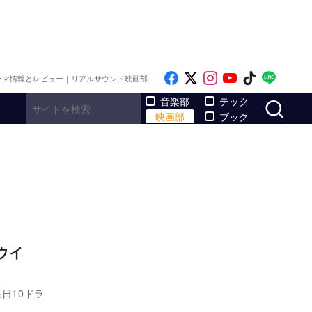
Like on Facebook
Follow on x
Follow on Inst
Follow on Y
Follow on
Follo
ラマ情報とレビュー｜リアルサウンド映画部
サ
音楽部
テック
映画部
ブック
ウイ
日10ドラ