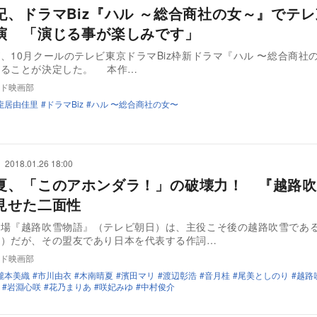
紀、ドラマBiz『ハル ～総合商社の女～』でテ
演 「演じる事が楽しみです」
、10月クールのテレビ東京ドラマBiz枠新ドラマ『ハル 〜総合商社
主演を務めることが決定した。 本作…
ド映画部
龍居由佳里
ドラマBiz
ハル 〜総合商社の女〜
2018.01.26 18:00
夏、「このアホンダラ！」の破壊力！ 『越路吹
見せた二面性
劇場『越路吹雪物語』（テレビ朝日）は、主役こそ後の越路吹雪であ
織）だが、その盟友であり日本を代表する作詞…
ド映画部
瀧本美織
市川由衣
木南晴夏
濱田マリ
渡辺彰浩
音月桂
尾美としのり
越路
岩淵心咲
花乃まりあ
咲妃みゆ
中村俊介