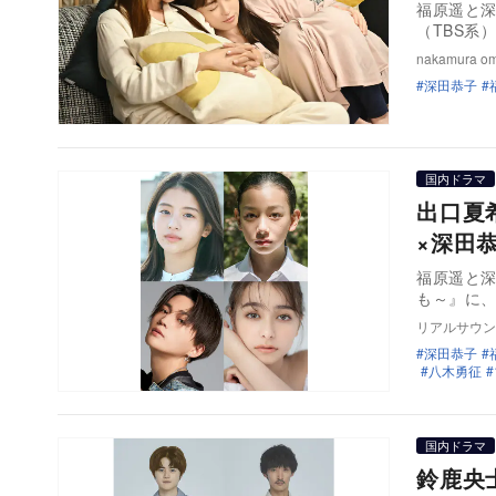
福原遥と深
（TBS系
nakamura o
深田恭子
国内ドラマ
出口夏希
×深田
福原遥と深
も～』に
リアルサウン
深田恭子
八木勇征
国内ドラマ
鈴鹿央