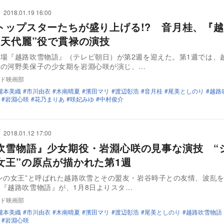
2018.01.19 16:00
トップスターたちが盛り上げる!? 音月桂、『
“天代麗”役で貫禄の演技
場『越路吹雪物語』（テレビ朝日）が第2週を迎えた。第1週では、
前の河野美保子の少女期を岩淵心咲が演じ、…
ド映画部
瀧本美織
市川由衣
木南晴夏
濱田マリ
渡辺彰浩
音月桂
尾美としのり
越路
岩淵心咲
花乃まりあ
咲妃みゆ
中村俊介
2018.01.12 17:00
吹雪物語』少女期役・岩淵心咲の見事な演技 “
女王”の原点が描かれた第1週
ンの女王”と呼ばれた越路吹雪とその盟友・岩谷時子との友情、波乱
『越路吹雪物語』が、1月8日よりスタ…
ド映画部
瀧本美織
市川由衣
木南晴夏
濱田マリ
渡辺彰浩
尾美としのり
越路吹雪物語
岩淵心咲