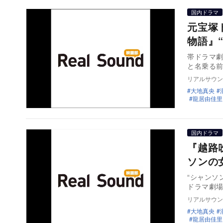
国内ドラマ
元宝塚
物語』
帯ドラマ劇
と名乗る
リアルサウン
大地真央
龍居由佳里
国内ドラマ
『越路
ソンの
“シャンソ
ドラマ劇場
リアルサウン
大地真央
龍居由佳里