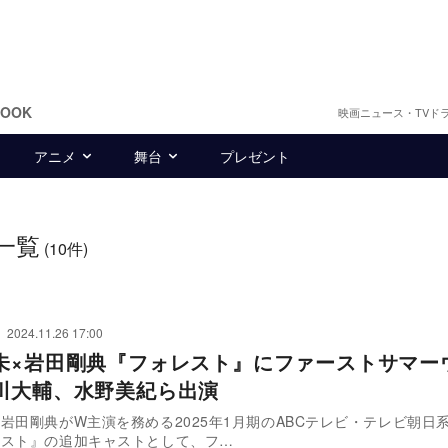
BOOK
映画ニュース・TVド
アニメ
舞台
プレゼント
一覧
(10件)
2024.11.26 17:00
未×岩田剛典『フォレスト』にファーストサマー
川大輔、水野美紀ら出演
岩田剛典がW主演を務める2025年1月期のABCテレビ・テレビ朝日系
レスト』の追加キャストとして、フ…