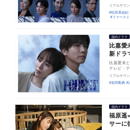
リアルサウン
松田美由紀
ファースト
国内ドラマ
比嘉愛
新ドラ
比嘉愛未と
テレビ・テ
リアルサウン
岩田剛典
国内ドラマ
福原遥
サーに