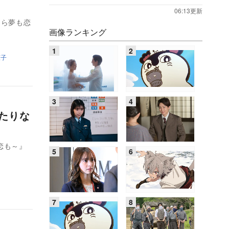
06:13更新
なら夢も恋
画像ランキング
涼子
ふたりな
恋も～』