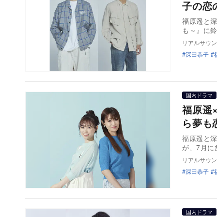
子の恋
福原遥と深
も～』に
リアルサウン
深田恭子
国内ドラマ
福原遥
ら夢も
福原遥と深
が、7月
リアルサウン
深田恭子
国内ドラマ