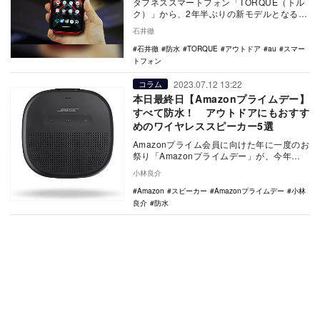
タフネススマートフォン「TORQUE（トル
ク）」から、2年半ぶりの新モデルとなる
『TORQUE G06』がauブランド（KDDI…
石井徹
石井徹
防水
TORQUE
アウトドア
au
スマー
トフォン
2023.07.12 13:22
コラム
本日最終日【Amazonプライムデー】
すべて防水！ アウトドアにもおすす
めのワイヤレススピーカー5選
Amazonプライム会員に向けた年に一度のお
祭り「Amazonプライムデー」が、今年
2023年は7月11日～12日の48時間にわ…
小林良介
Amazon
スピーカー
Amazonプライムデー
小林
良介
防水