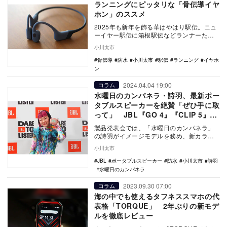
ランニングにピッタリな「骨伝導イヤ
ホン」のススメ
2025年も新年を飾る華はやはり駅伝。ニュ
ーイヤー駅伝に箱根駅伝などランナーたち
の熱いシーンに影響されて「よっしゃ、自
小川太市
分も！」と…
骨伝導
防水
小川太市
駅伝
ランニング
イヤホ
ン
2024.04.04 19:00
コラム
水曜日のカンパネラ・詩羽、最新ポー
タブルスピーカーを絶賛「ぜひ手に取
って」 JBL『GO 4』『CLIP 5』の
実力とは？
製品発表会では、「水曜日のカンパネラ」
の詩羽がイメージモデルを務め、新カラー
の「JBL GO 4」を手に「わたし、響け！」
小川太市
をテー…
JBL
ポータブルスピーカー
防水
小川太市
詩羽
水曜日のカンパネラ
2023.09.30 07:00
コラム
海の中でも使えるタフネススマホの代
表格「TORQUE」 2年ぶりの新モデ
ルを徹底レビュー