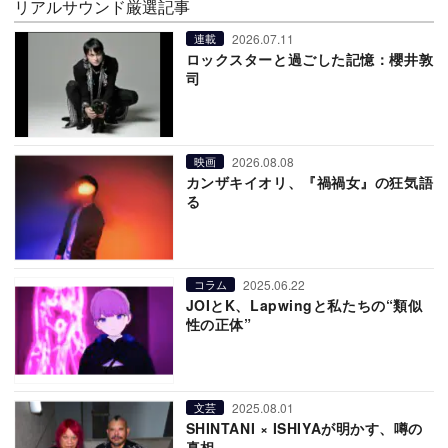
リアルサウンド厳選記事
2026.07.11
連載
ロックスターと過ごした記憶：櫻井敦
司
2026.08.08
映画
カンザキイオリ、『禍禍女』の狂気語
る
2025.06.22
コラム
JOIとK、Lapwingと私たちの“類似
性の正体”
2025.08.01
文芸
SHINTANI × ISHIYAが明かす、噂の
真相