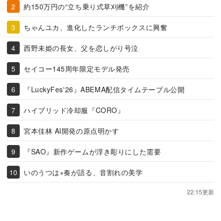
約150万円の“立ち乗り式草刈機”を紹介
ちゃんユカ、進化したランチボックスに興奮
西野未姫の長女、父を恋しがり号泣
セイコー145周年限定モデル発売
『LuckyFes'26』ABEMA配信タイムテーブル公開
ハイブリッド冷却服『CORO』
宮本佳林 AI開発の原点明かす
『SAO』新作ゲームが浮き彫りにした需要
いのうつは×奏が語る、音割れの美学
22:15更新