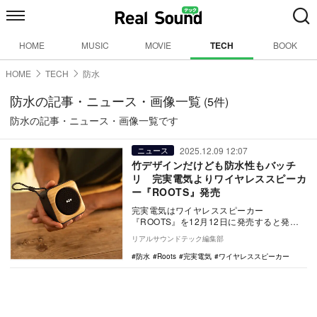
HOME
MUSIC
MOVIE
TECH
BOOK
HOME
TECH
防水
防水の記事・ニュース・画像一覧
(5件)
防水の記事・ニュース・画像一覧です
2025.12.09 12:07
ニュース
竹デザインだけども防水性もバッチ
リ 完実電気よりワイヤレススピーカ
ー『ROOTS』発売
完実電気はワイヤレススピーカー
『ROOTS』を12月12日に発売すると発表
した。本製品は、小型ながらもクリアなサ
リアルサウンドテック編集部
ウンドを実現して…
防水
Roots
完実電気
ワイヤレススピーカー