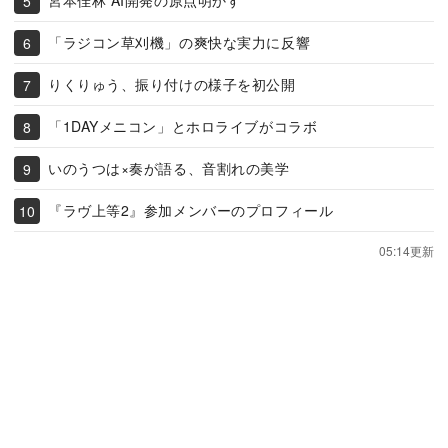
宮本佳林 AI開発の原点明かす
「ラジコン草刈機」の爽快な実力に反響
りくりゅう、振り付けの様子を初公開
「1DAYメニコン」とホロライブがコラボ
いのうつは×奏が語る、音割れの美学
『ラヴ上等2』参加メンバーのプロフィール
05:14更新