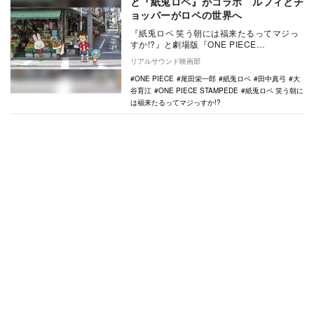
と『紙兎ロペ』がコラボ ルフィとチ
ョッパーがロペの世界へ
『紙兎ロペ 笑う朝には福来たるってマジっ
すか!?』と劇場版『ONE PIECE
STAMPEDE』のコラボエピソードが、映画
リアルサウンド映画部
公開…
ONE PIECE
尾田栄一郎
紙兎ロペ
田中真弓
大
谷育江
ONE PIECE STAMPEDE
紙兎ロペ 笑う朝に
は福来たるってマジっすか!?