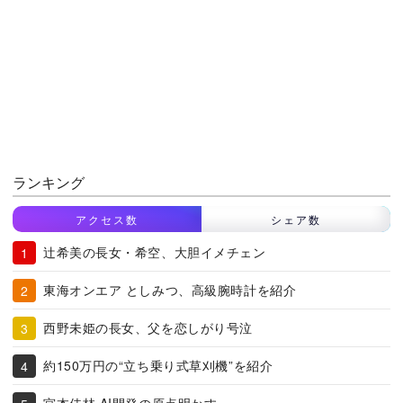
ランキング
アクセス数
シェア数
辻希美の長女・希空、大胆イメチェン
東海オンエア としみつ、高級腕時計を紹介
西野未姫の長女、父を恋しがり号泣
約150万円の“立ち乗り式草刈機”を紹介