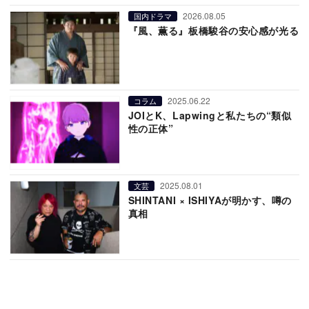
2026.08.05
国内ドラマ
『風、薫る』板橋駿谷の安心感が光る
2025.06.22
コラム
JOIとK、Lapwingと私たちの“類似
性の正体”
2025.08.01
文芸
SHINTANI × ISHIYAが明かす、噂の
真相