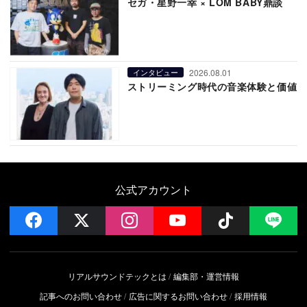
セガ・星野一幸 × LOM BABY鼎談
2026.08.01
インタビュー
ストリーミング時代の音楽体験と価値
公式アカウント
facebook
x
instagram
YouTube
Follow on 
LI
リアルサウンドテックとは
編集部・運営情報
記事へのお問い合わせ
広告に関するお問い合わせ
採用情報