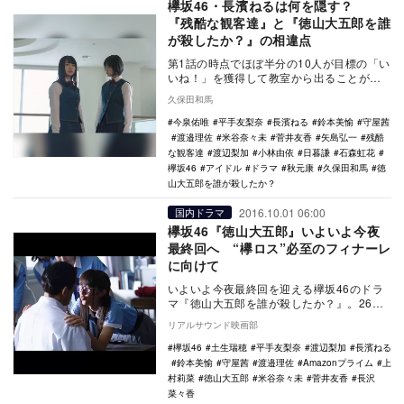
欅坂46・長濱ねるは何を隠す？
『残酷な観客達』と『徳山大五郎を誰
が殺したか？』の相違点
第1話の時点でほぼ半分の10人が目標の「い
いね！」を獲得して教室から出ることがで
きた。教室に残されたのは石森虹花、今泉
久保田和馬
佑唯、小林…
今泉佑唯
平手友梨奈
長濱ねる
鈴本美愉
守屋茜
渡邉理佐
米谷奈々未
菅井友香
矢島弘一
残酷
な観客達
渡辺梨加
小林由依
日暮謙
石森虹花
欅坂46
アイドル
ドラマ
秋元康
久保田和馬
徳
山大五郎を誰が殺したか？
2016.10.01 06:00
国内ドラマ
欅坂46『徳山大五郎』いよいよ今夜
最終回へ “欅ロス”必至のフィナーレ
に向けて
いよいよ今夜最終回を迎える欅坂46のドラ
マ『徳山大五郎を誰が殺したか？』。26日
の深夜に日本テレビ系『KEYABINGO！』が
リアルサウンド映画部
放…
欅坂46
土生瑞穂
平手友梨奈
渡辺梨加
長濱ねる
鈴本美愉
守屋茜
渡邉理佐
Amazonプライム
上
村莉菜
徳山大五郎
米谷奈々未
菅井友香
長沢
菜々香