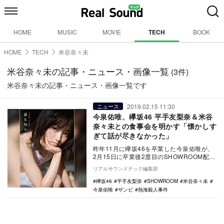
HOME
MUSIC
MOVIE
TECH
BOOK
HOME
TECH
米谷奈々未
米谷奈々未の記事・ニュース・画像一覧
(3件)
米谷奈々未の記事・ニュース・画像一覧です
2019.02.15 11:30
ニュース
今泉佑唯、欅坂46 平手友梨奈＆米谷
奈々未との食事会を明かす「懐かしす
ぎて話が尽きなかった」
昨年11月に欅坂46を卒業した今泉佑唯が、
2月15日に卒業後2度目のSHOWROOM配信
を行なった。 配信当日、3月より上演…
リアルサウンドテック編集部
欅坂46
平手友梨奈
SHOWROOM
米谷奈々未
今泉佑唯
ザンビ
熱海殺人事件