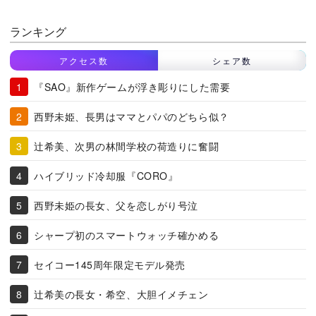
ランキング
アクセス数
シェア数
『SAO』新作ゲームが浮き彫りにした需要
西野未姫、長男はママとパパのどちら似？
辻希美、次男の林間学校の荷造りに奮闘
ハイブリッド冷却服『CORO』
西野未姫の長女、父を恋しがり号泣
シャープ初のスマートウォッチ確かめる
セイコー145周年限定モデル発売
辻希美の長女・希空、大胆イメチェン