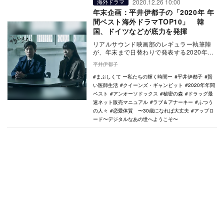
2020.12.26 10:00
海外ドラマ
年末企画：平井伊都子の「2020年 年
間ベスト海外ドラマTOP10」 韓
国、ドイツなどが底力を発揮
リアルサウンド映画部のレギュラー執筆陣
が、年末まで日替わりで発表する2020年の
年間ベスト企画。映画、国内ドラマ、海外
平井伊都子
ドラマ、ア…
まぶしくて ー私たちの輝く時間ー
平井伊都子
賢
い医師生活
クイーンズ・ギャンビット
2020年年間
ベスト
アンオーソドックス
秘密の森
ドラッグ最
速ネット販売マニュアル
ラブ＆アナーキー
ふつう
の人々
恋愛体質 〜30歳になれば大丈夫
アップロ
ード〜デジタルなあの世へようこそ〜