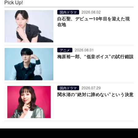
Pick Up!
2026.08.02
国内ドラマ
白石聖、デビュー10年目を迎えた現
在地
2026.08.01
アニメ
梅原裕一郎、“低音ボイス”の試行錯誤
2026.07.29
国内ドラマ
関水渚の“絶対に諦めない”という決意