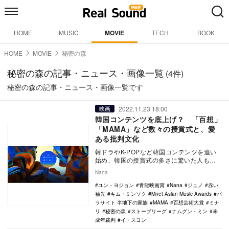
HOME
MUSIC
MOVIE
TECH
BOOK
HOME
MOVIE
秘密の森
秘密の森の記事・ニュース・画像一覧
(4件)
秘密の森の記事・ニュース・画像一覧です
2022.11.23 18:00
映画
韓国コンテンツを底上げ？ 「百想」
「MAMA」など数々の授賞式と、愛
ある批判文化
韓ドラやK-POPなど韓国コンテンツを追い
始め、韓国の授賞式の多さに驚いた人も多
いのではないだろうか。韓国には百想芸術
Nana
大賞、青龍…
ユン・ヨジョン
青龍映画賞
Nana
ジュノ
赤い
袖先
キム・ミンソク
Mnet Asian Music Awards
パ
ラサイト 半地下の家族
MAMA
百想芸術大賞
ミナ
リ
秘密の森
ストーブリーグ
ナムグン・ミン
未
成年裁判
イ・スヨン