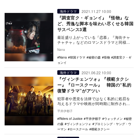
2021.11.27 10:00
海外ドラマ
『調査官ク・ギョンイ』『怪物』な
ど、秀逸な脚本を味わい尽くせる韓国
サスペンス3選
最近盛り上がっている『恋慕』『海街チャ
チャチャ』などのロマンスドラマと同様に
近年韓国で大きな注目を集めているのが、
Nana
サスペンス、ミ…
Nana
韓国ドラマ
秘密の森
怪物
調査官ク・ギ
ョンイ
2021.06.22 10:00
海外ドラマ
『ヴィンチェンツォ』『模範タクシ
ー』『ロースクール』 韓国の“私的
復讐ドラマ”がアツい
犯罪者や悪党を法律ではなく私的に処罰を
与えるドラマや映画が同時期に制作されて
いる。これらは“ヴィジランテ映画（自警団
平井伊都子
映画）”と呼…
Riders of Justice
平井伊都子
ウォッチメン
秘密
の森
ヴィンチェンツォ
プロミシング・ヤング・ウ
ーマン
ロースクール
模範タクシー