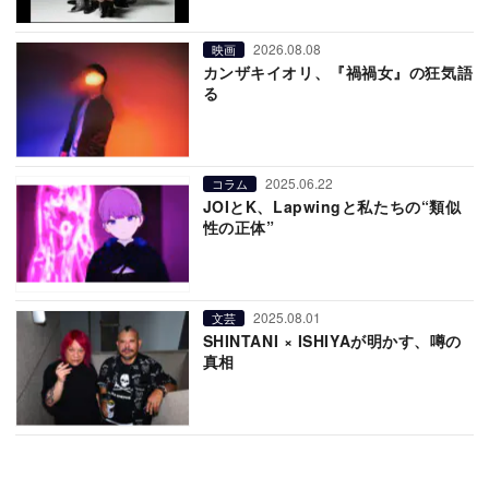
2026.08.08
映画
カンザキイオリ、『禍禍女』の狂気語
る
2025.06.22
コラム
JOIとK、Lapwingと私たちの“類似
性の正体”
2025.08.01
文芸
SHINTANI × ISHIYAが明かす、噂の
真相