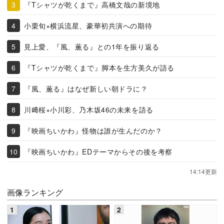
『Tシャツが乾くまで』高橋文哉の新境地
小栗旬×横浜流星、豪華初共演への期待
見上愛、『風、薫る』との1年を振り返る
『Tシャツが乾くまで』脚本を生方美久が語る
『風、薫る』はなぜ新しい朝ドラに？
川﨑桜×小川彩、乃木坂46の未来を語る
『映画ちいかわ』怪物は誰が生んだのか？
『映画ちいかわ』EDテーマからその後を考察
14:14更新
画像ランキング