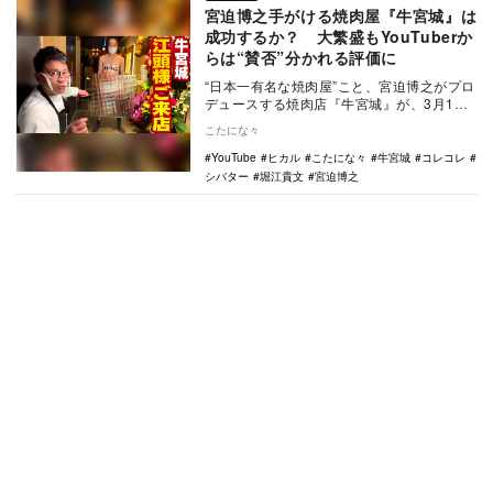
宮迫博之手がける焼肉屋『牛宮城』は
成功するか？ 大繁盛もYouTuberか
らは“賛否”分かれる評価に
“日本一有名な焼肉屋”こと、宮迫博之がプロ
デュースする焼肉店『牛宮城』が、3月1日
についにオープンした。オープン初日から
こたにな々
連日、芸…
YouTube
ヒカル
こたにな々
牛宮城
コレコレ
シバター
堀江貴文
宮迫博之