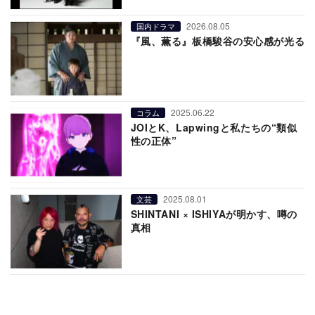
2026.08.05
国内ドラマ
『風、薫る』板橋駿谷の安心感が光る
2025.06.22
コラム
JOIとK、Lapwingと私たちの“類似
性の正体”
2025.08.01
文芸
SHINTANI × ISHIYAが明かす、噂の
真相