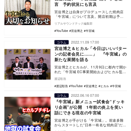
言 予約状況にも言及
宮迫博之は自身がプロデュースした焼肉店
「牛宮城」について言及。開店初期は予約
が困難だったが、現在は落ち着いて予約が
リアルサウンドテック編集部
取れると語り、…
YouTube
宮迫博之
牛宮城
2022.11.09 17:00
コラム
宮迫博之＆ヒカル「今日はいいパター
ンの記者会見に……」 『牛宮城』の
新たな展開を語る
宮迫博之とヒカルが、11月9日に都内で開か
れた「牛宮城 EC事業開始およびヒカル監修
新メニュー発表記者発表会」に出席。さら
渡辺彰浩
に事業…
渡辺彰浩
YouTube
宮迫博之
ヒカル
牛宮城
2022.06.16 07:00
コラム
『牛宮城』新メニュー試食会“ドッキ
リ企画”が公開 1年前の炎上を笑い
話にできる現在の牛宮城
宮迫博之が手がける「牛宮城」。前途多難
からスタートした“日本一有名な焼肉店”だ
が、3月のオープン以降は、予約が取れない