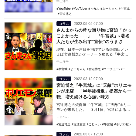
中山洋平
状況が続く…
YouTube
YouTuber
ヒカル
よーちゃん
牛宮城
宮迫博之
2022.05.05 07:00
コラム
さんまからの粋な贈り物に宮迫「かっ
こよかった……」 『牛宮城』×著名
人たちが生み出す“宣伝”のうまさ
現在、日本一注目を浴びている焼肉店とい
えば宮迫博之がオーナーを務める「牛宮
城」だろう。3月1日についに開店を迎え、
中山洋平
これまでYou…
牛宮城
よーちゃん
宮迫博之
ユーチューバー
2022.03.12 07:00
コラム
宮迫博之『牛宮城』に“天敵”ホリエモ
ンが来店 「半年後撤退」提案から一
転、増え続ける心強い味方
宮迫博之の焼肉屋『牛宮城』に“天敵”ホリエ
モンが来店した。 3月1日、宮迫による渋
谷センター街の焼肉店『牛宮城』がついに
こじへい
オー…
宮迫博之
堀江貴文
こじへい
牛宮城
ホリエモン
2022.03.07 12:00
コラム