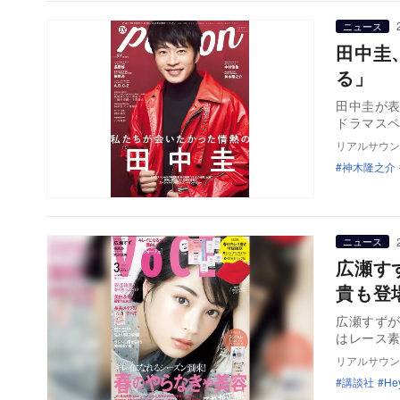
ニュース
田中圭
る」 『
田中圭が表
ドラマスペ
リアルサウン
神木隆之介
ニュース
広瀬す
貴も登
広瀬すずが
はレース
リアルサウン
講談社
He