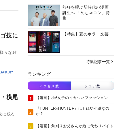
熱狂を呼ぶ新時代の漫画
誕生へ 「めちゃコン」特
集
ゴ技に
【特集】夏のホラー文芸
て様々な難
特集記事一覧
AIKU!?
ランキング
アクセス数
シェア数
哉・横尾
【漫画】小6女子のイカついファッション
『HUNTER×HUNTER』はもはや小説なの
か？
象に残る
【漫画】角刈りお父さんが娘に代わりバイト