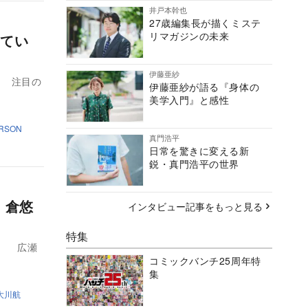
井戸本幹也
27歳編集長が描くミステ
リマガジンの未来
てい
伊藤亜紗
。 注目の
伊藤亜紗が語る『身体の
美学入門』と感性
RSON
真門浩平
日常を驚きに変える新
鋭・真門浩平の世界
、倉悠
インタビュー記事をもっと見る
特集
。 広瀬
コミックバンチ25周年特
集
大川航