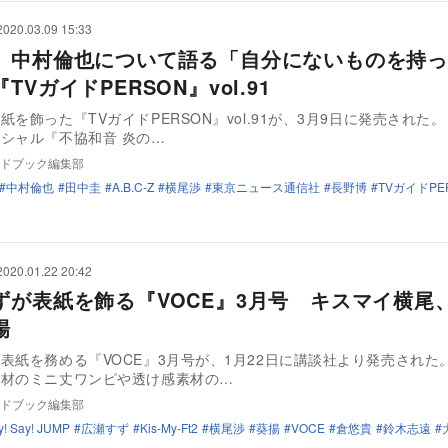
2020.03.09 15:33
、中村倫也について語る「自分にないものを持っ
TVガイドPERSON』vol.91
紙を飾った『TVガイドPERSON』vol.91が、3月9日に発売された
シャル『不協和音 炎の…
ドブック編集部
中村倫也
田中圭
A.B.C-Z
横尾渉
東京ニュース通信社
長野博
TVガイドPE
2020.01.22 20:42
ずが表紙を飾る『VOCE』3月号 キスマイ横尾
場
表紙を務める『VOCE』3月号が、1月22日に講談社より発売された
素材のミニ丈ワンピや透け感素材の…
ドブック編集部
y! Say! JUMP
広瀬すず
Kis-My-Ft2
横尾渉
葵揚
VOCE
倉悠貴
鈴木志遠