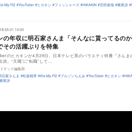
is-My-Ft2
YouTuber
ヒカキン
フィッシャーズ
HIKAKIN
宮田俊哉
横尾渉
18.05.01 14:00
ンの年収に明石家さんま「そんなに貰ってるの
でその活躍ぶりを特集
Tuberのヒカキンが4月29日、日本テレビ系のバラエティ特番『さんま
出演。“天職”に“転職”して…
ドテック編集部
明石家さんま
松坂桃李
Kis-My-Ft2
ブルゾンちえみ
YouTuber
ヒカキン
HIK
横尾渉