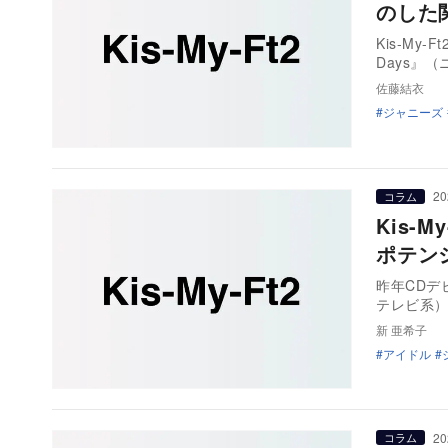
のした
Kis-My
Days』
佐藤結衣
ジャニーズ
20
コラム
Kis-
ポテン
昨年CDデ
テレビ系）
新 亜希子
アイドル
20
コラム