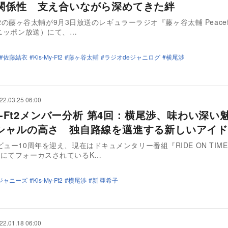
関係性 支え合いながら深めてきた絆
-Ft2の藤ヶ谷太輔が9月3日放送のレギュラーラジオ『藤ヶ谷太輔 Peacef
（ニッポン放送）にて、…
佐藤結衣
Kis-My-Ft2
藤ヶ谷太輔
ラジオdeジャニログ
横尾渉
22.03.25 06:00
My-Ft2メンバー分析 第4回：横尾渉、味わい深い
シャルの高さ 独自路線を邁進する新しいアイド
ビュー10周年を迎え、現在はドキュメンタリー番組『RIDE ON TIM
にてフォーカスされているK…
ジャニーズ
Kis-My-Ft2
横尾渉
新 亜希子
22.01.18 06:00