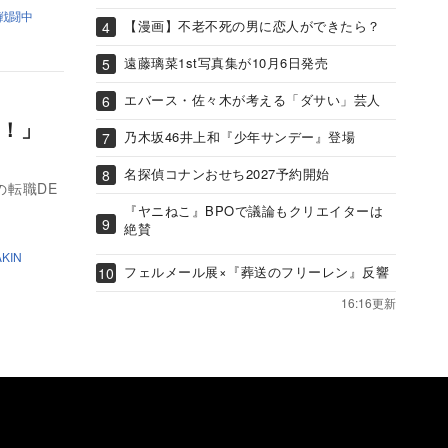
戦闘中
【漫画】不老不死の男に恋人ができたら？
遠藤璃菜1st写真集が10月6日発売
エバース・佐々木が考える「ダサい」芸人
か！」
乃木坂46井上和『少年サンデー』登場
名探偵コナンおせち2027予約開始
の転職DE
『ヤニねこ』BPOで議論もクリエイターは
絶賛
AKIN
フェルメール展×『葬送のフリーレン』反響
16:16更新