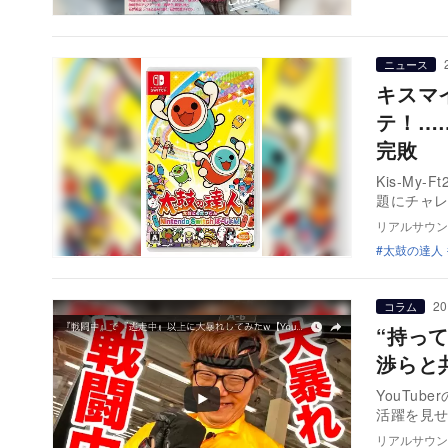
ニュース
キスマ
テ！…
完敗
Kis-M
題にチャ
リアルサウン
太鼓の達人
20
コラム
“持っ
渉らと
YouTu
活躍を見せ
リアルサウン