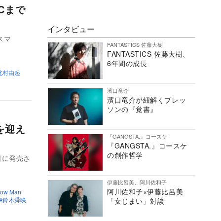
Cまで
インタビュー
スマ
FANTASTICS 佐藤大樹
FANTASTICS 佐藤大樹、
6年間の成長
北村由起
濱口竜介
濱口竜介が紐解くブレッ
ソンの『覚書』
を迎え
『GANGSTA.』コースケ
『GANGSTA.』コースケ
の創作哲学
8日に発売さ
伊藤比呂美、阿川佐和子
阿川佐和子×伊藤比呂美
ow Man
鈴木舜映
「女じまい」対談