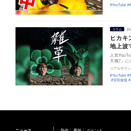
YouTube
K
20
コラム
ヒカキ
地上波
人気You
天職7』に
リアルサウン
YouTube
宮田俊哉
ニュース
新作
重版
イベント