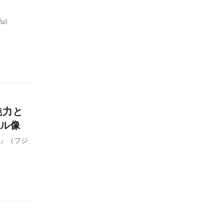
ul
魅力と
ル像
E』（フジ