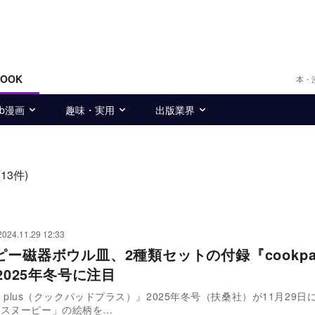
BOOK
本・
eb漫画
趣味・実用
出版業界
(13件)
2024.11.29 12:33
ピー磁器ボウル皿、2種類セットの付録『cookpa
』2025年冬号に注目
ad plus（クックパッドプラス）』2025年冬号（扶桑社）が11月29
「スヌーピー」の絵柄を…