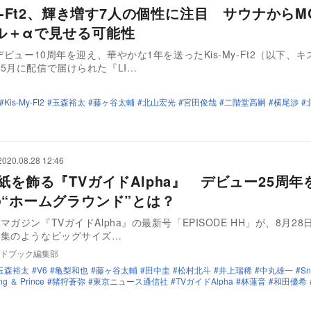
My-Ft2、輝き増す7人の個性に注目 サウナからM
ル＋αで見せる可能性
にデビュー10周年を迎え、華やかな1年を送ったKis-My-Ft2（以下、キ
5月に配信で届けられた『LI…
Kis-My-Ft2
玉森裕太
藤ヶ谷太輔
北山宏光
宮田俊哉
二階堂高嗣
横尾渉
2020.08.28 12:46
紙を飾る『TVガイドAlpha』 デビュー25周年
の“ホームグラウンド”とは？
マガジン『TVガイドAlpha』の最新号「EPISODE HH」が、8月2
真集のようなビッグサイズ…
ドブック編集部
玉森裕太
V6
亀梨和也
藤ヶ谷太輔
田中圭
松村北斗
井上瑞稀
中丸雄一
Sn
ng ＆ Prince
猪狩蒼弥
東京ニュース通信社
TVガイドAlpha
林蓮音
和田優希