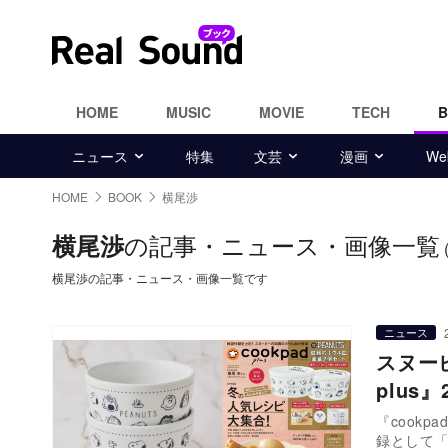
HOME
MUSIC
MOVIE
TECH
ニュース
特集
文芸
漫画
W
HOME
BOOK
横尾渉
の記事・ニュース・画像一覧
横尾渉
横尾渉の記事・ニュース・画像一覧です
ニュース
スヌー
plus
『cookp
録として