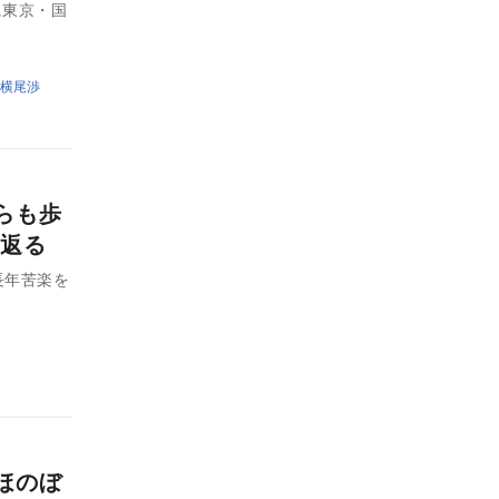
5日に東京・国
横尾渉
からも歩
返る
長年苦楽を
のほのぼ