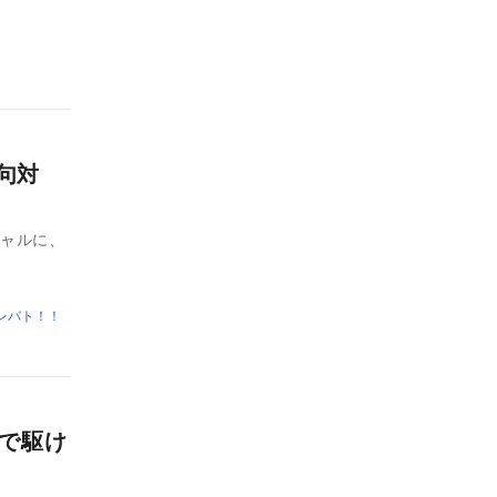
俳句対
シャルに、
レバト！！
人で駆け