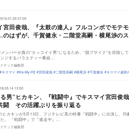
2019.01.05 07:00
イ宮田俊哉、『太鼓の達人』フルコンボでモテモ
…のはずが、千賀健永・二階堂高嗣・横尾渉のス
y-Ft2メンバーが真の“カッコイイ男”になるため、“脱ブサイク”を目指し
レンジするバラエティー番組…
ドテック編集部
キスマイ
Kis-My-Ft2
宮田俊哉
二階堂高嗣
横尾渉
千賀健永
キスマイ超BUS
18.05.14 13:00
てる男”ヒカキン、『戦闘中』でキスマイ宮田俊
共闘 その活躍ぶりを振り返る
berのヒカキンが5月13日、フジテレビ系の特番『戦闘中』に出演し、印
た。 『戦闘中』で『逃走中』…
ドテック編集部