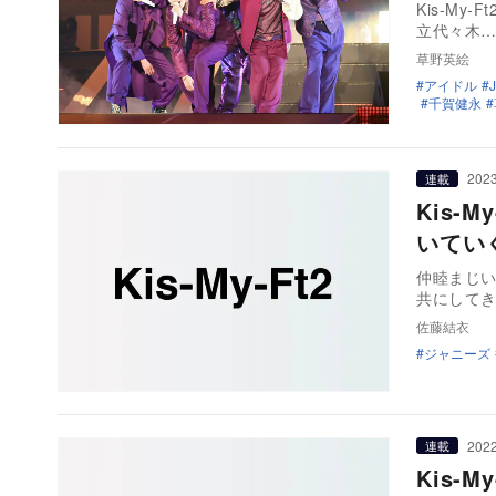
Kis-My-
立代々木
草野英絵
アイドル
千賀健永
2023
連載
Kis-
いてい
仲睦まじ
共にしてき
佐藤結衣
ジャニーズ
2022
連載
Kis-