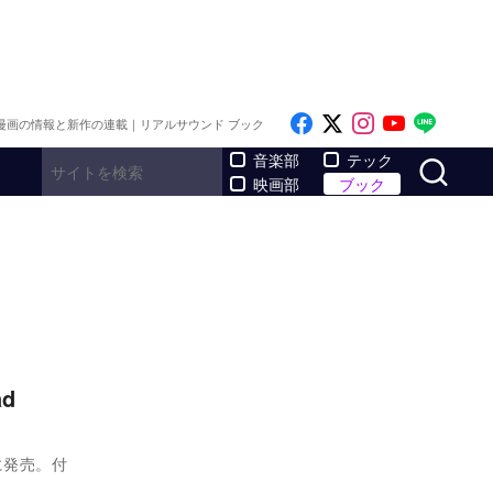
Like on Facebook
Follow on x
Follow on I
Follow o
Follo
漫画の情報と新作の連載｜リアルサウンド ブック
サ
音楽部
テック
映画部
ブック
d
日に発売。付