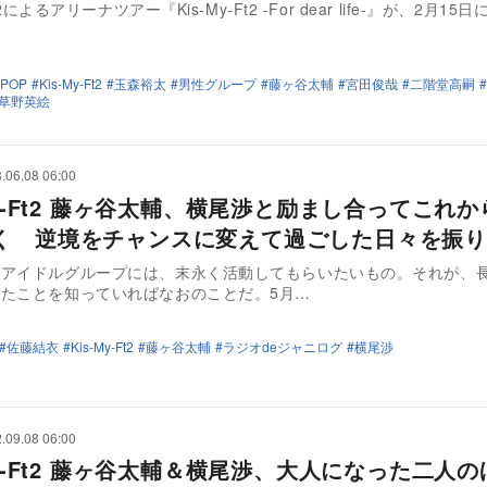
Ft2によるアリーナツアー『Kis-My-Ft2 -For dear life-』が、2月1
…
JPOP
Kis-My-Ft2
玉森裕太
男性グループ
藤ヶ谷太輔
宮田俊哉
二階堂高嗣
草野英絵
.06.08 06:00
My-Ft2 藤ヶ谷太輔、横尾渉と励まし合ってこれ
く 逆境をチャンスに変えて過ごした日々を振り
いアイドルグループには、末永く活動してもらいたいもの。それが、
たことを知っていればなおのことだ。5月…
佐藤結衣
Kis-My-Ft2
藤ヶ谷太輔
ラジオdeジャニログ
横尾渉
.09.08 06:00
My-Ft2 藤ヶ谷太輔＆横尾渉、大人になった二人