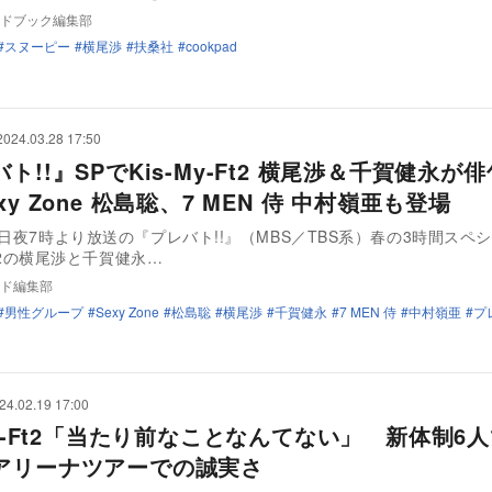
ドブック編集部
スヌーピー
横尾渉
扶桑社
cookpad
2024.03.28 17:50
ト!!』SPでKis-My-Ft2 横尾渉＆千賀健永が
xy Zone 松島聡、7 MEN 侍 中村嶺亜も登場
8日夜7時より放送の『プレバト!!』（MBS／TBS系）春の3時間スペ
-Ft2の横尾渉と千賀健永…
ド編集部
男性グループ
Sexy Zone
松島聡
横尾渉
千賀健永
7 MEN 侍
中村嶺亜
プ
24.02.19 17:00
My-Ft2「当たり前なことなんてない」 新体制6
アリーナツアーでの誠実さ