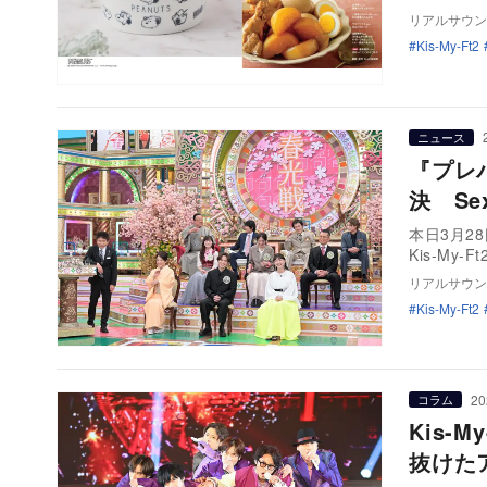
リアルサウン
Kis-My-Ft2
ニュース
『プレバ
決 Se
本日3月2
Kis-My
リアルサウン
Kis-My-Ft2
20
コラム
Kis-
抜けた