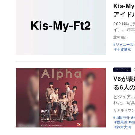
Kis-
アイド
2021年
イ）。昨年
北村由起
ジャニーズ
千賀健永
ニュース
V6が表
る6人
ビジュアル
れた。写
リアルサウン
山田涼介
横尾渉
Ki
鈴木大河