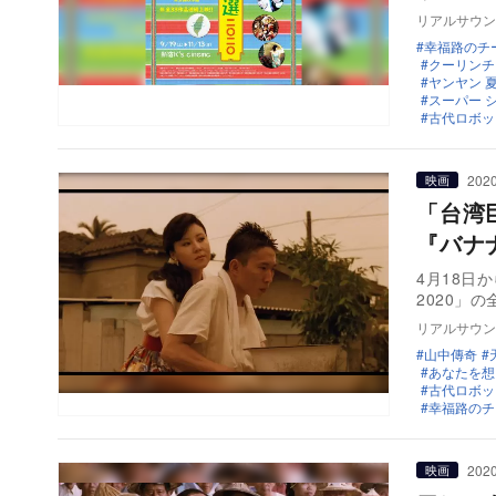
リアルサウン
幸福路のチ
クーリンチ
ヤンヤン 
スーパー 
古代ロボッ
2020
映画
「台湾
『バナ
4月18日
2020」
リアルサウン
山中傳奇
あなたを想
古代ロボッ
幸福路のチ
2020
映画