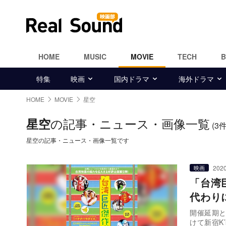
HOME
MUSIC
MOVIE
TECH
特集
映画
国内ドラマ
海外ドラマ
HOME
MOVIE
星空
の記事・ニュース・画像一覧
星空
(3件
星空の記事・ニュース・画像一覧です
2020
映画
「台湾巨
代わり
開催延期と
けて新宿K’