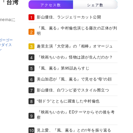
「台湾
アクセス数
シェア数
影山優佳、ランジェリーカット公開
nemaに
『風、薫る』中村倫也演じる藤次の正体が判
明
ゴーゴー
ラダイス
趣里主演『大空港』の『相棒』オマージュ
ン
『映画ちいかわ』怪物は誰が生んだのか？
『風、薫る』第95話あらすじ
美山加恋が『風、薫る』で見せる“母”の顔
影山優佳、白ワンピ姿でスタイル際立つ
“朝ドラ”とともに躍進した中村倫也
『映画ちいかわ』EDテーマからその後を考
察
見上愛、『風、薫る』との1年を振り返る