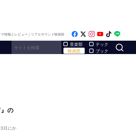
Like on Facebook
Follow on x
Follow on Inst
Follow on Y
Follow on
Follo
ラマ情報とレビュー｜リアルサウンド映画部
サ
音楽部
テック
映画部
ブック
F』の
13日にか