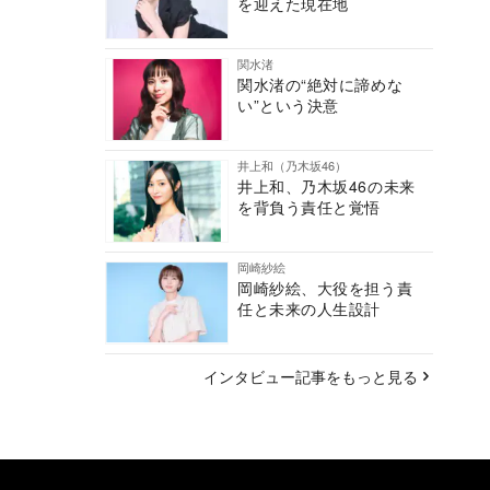
を迎えた現在地
関水渚
関水渚の“絶対に諦めな
い”という決意
井上和（乃木坂46）
井上和、乃木坂46の未来
を背負う責任と覚悟
岡崎紗絵
岡崎紗絵、大役を担う責
任と未来の人生設計
インタビュー記事をもっと見る