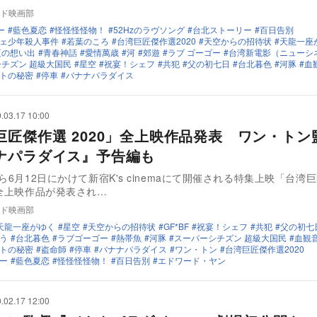
ド映画部
ー
藍色夏恋
怪怪怪怪物！
52Hzのラヴソング
台北ストーリー
百日告別
ェ少年殺人事件
若葉のころ
台湾巨匠傑作選2020
天空からの招待状
天龍一座
夏の想い出
青春神話
愛情萬歳
河
郊遊
ラブ ゴーゴー
台湾新電影（ニューシ
シチズン 超級大国民
星空
祝宴！シェフ
共犯
父の初七日
台北暮色
河豚
血
トの秘密
停車
バナナパラダイス
.03.17 10:00
巨匠傑作選 2020」全上映作品発表 ワン・トン
ナパラダイス』予告編も
から6月12日にかけて新宿K's cinemaにて開催される特集上映「台湾
の全上映作品が発表され…
ド映画部
天龍一座がゆく
星空
天空からの招待状
GF*BF
祝宴！シェフ
共犯
父の初七
う
台北暮色
ラブゴーゴー
熱帯魚
河豚
スーパーシチズン 超級大国民
血観
トの秘密
盗命師
停車
バナナパラダイス
ワン・トン
台湾巨匠傑作選2020
ー
藍色夏恋
怪怪怪怪物！
百日告別
エドワード・ヤン
.02.17 12:00