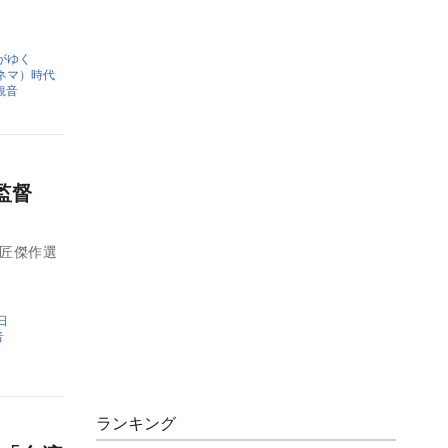
がゆく
ネマ）時代
観音
監督
巨匠傑作選
日
音
ランキング