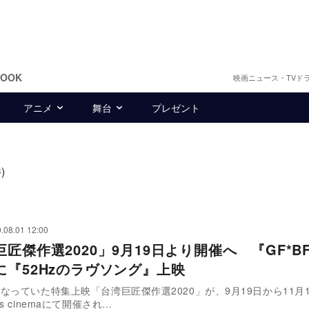
BOOK
映画ニュース・TVド
アニメ
舞台
プレゼント
)
.08.01 12:00
匠傑作選2020」9月19日より開催へ 『GF*B
に『52Hzのラヴソング』上映
なっていた特集上映「台湾巨匠傑作選2020」が、9月19日から11月
s cinemaにて開催され…