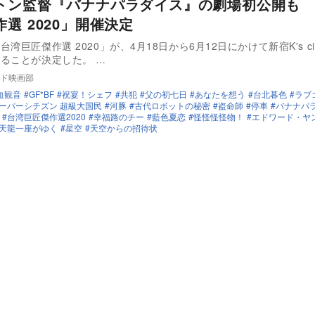
トン監督『バナナパラダイス』の劇場初公開も 
選 2020」開催決定
湾巨匠傑作選 2020」が、4月18日から6月12日にかけて新宿K's ci
ることが決定した。 …
ド映画部
血観音
GF*BF
祝宴！シェフ
共犯
父の初七日
あなたを想う
台北暮色
ラブ
ーパーシチズン 超級大国民
河豚
古代ロボットの秘密
盗命師
停車
バナナパ
台湾巨匠傑作選2020
幸福路のチー
藍色夏恋
怪怪怪怪物！
エドワード・ヤ
天龍一座がゆく
星空
天空からの招待状