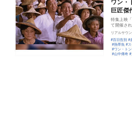
ワン・
巨匠傑作
特集上映「台
て開催され
リアルサウン
百日告別
熱帯魚
ス
ワン・トン
山中傳奇