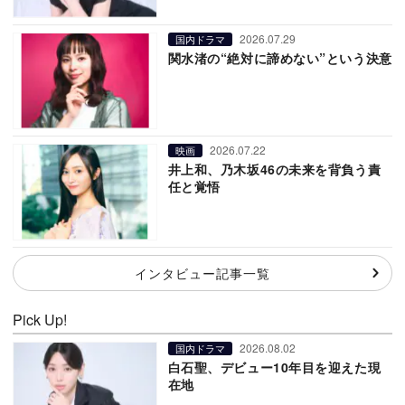
2026.07.29
国内ドラマ
関水渚の“絶対に諦めない”という決意
2026.07.22
映画
井上和、乃木坂46の未来を背負う責
任と覚悟
インタビュー記事一覧
Pick Up!
2026.08.02
国内ドラマ
白石聖、デビュー10年目を迎えた現
在地