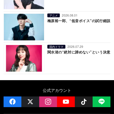
2026.08.01
アニメ
梅原裕一郎、“低音ボイス”の試行錯誤
2026.07.29
国内ドラマ
関水渚の“絶対に諦めない”という決意
公式アカウント
facebook
x
instagram
YouTube
Follow on 
LI