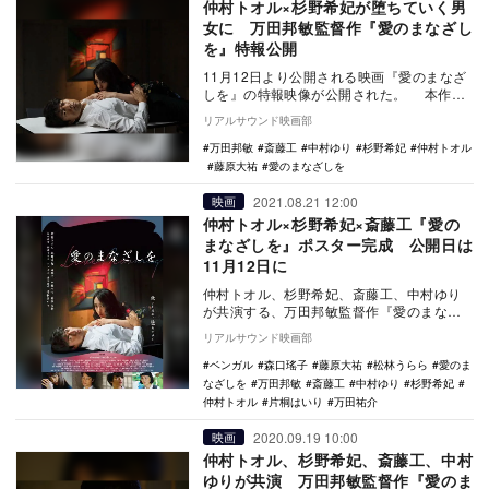
仲村トオル×杉野希妃が堕ちていく男
女に 万田邦敏監督作『愛のまなざし
を』特報公開
11月12日より公開される映画『愛のまなざ
しを』の特報映像が公開された。 本作
は、万田邦敏監督が手掛ける人間の性とエ
リアルサウンド映画部
ゴをあぶ…
万田邦敏
斎藤工
中村ゆり
杉野希妃
仲村トオル
藤原大祐
愛のまなざしを
2021.08.21 12:00
映画
仲村トオル×杉野希妃×斎藤工『愛の
まなざしを』ポスター完成 公開日は
11月12日に
仲村トオル、杉野希妃、斎藤工、中村ゆり
が共演する、万田邦敏監督作『愛のまなざ
しを』の公開日が11月12日に決定し、あわ
リアルサウンド映画部
せてポスタ…
ベンガル
森口瑤子
藤原大祐
松林うらら
愛のま
なざしを
万田邦敏
斎藤工
中村ゆり
杉野希妃
仲村トオル
片桐はいり
万田祐介
2020.09.19 10:00
映画
仲村トオル、杉野希妃、斎藤工、中村
ゆりが共演 万田邦敏監督作『愛のま