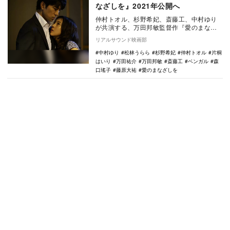
なざしを』2021年公開へ
仲村トオル、杉野希妃、斎藤工、中村ゆり
が共演する、万田邦敏監督作『愛のまなざ
しを』が2021年に公開されることが決定し
リアルサウンド映画部
た。 …
中村ゆり
松林うらら
杉野希妃
仲村トオル
片桐
はいり
万田祐介
万田邦敏
斎藤工
ベンガル
森
口瑤子
藤原大祐
愛のまなざしを