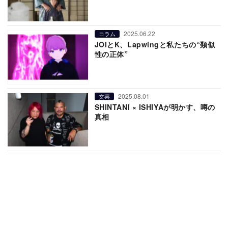
2025.06.22
コラム
JOIとK、Lapwingと私たちの“類似
性の正体”
2025.08.01
文芸
SHINTANI × ISHIYAが明かす、噂の
真相