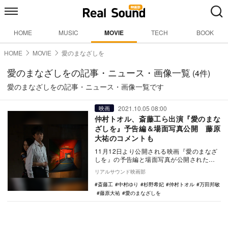
HOME
MUSIC
MOVIE
TECH
BOOK
HOME
MOVIE
愛のまなざしを
愛のまなざしをの記事・ニュース・画像一覧
(4件)
愛のまなざしをの記事・ニュース・画像一覧です
2021.10.05 08:00
映画
仲村トオル、斎藤工ら出演『愛のまな
ざしを』予告編＆場面写真公開 藤原
大祐のコメントも
11月12日より公開される映画『愛のまなざ
しを』の予告編と場面写真が公開された。
本作は、『接吻』『SYNCHRONIZER…
リアルサウンド映画部
斎藤工
中村ゆり
杉野希妃
仲村トオル
万田邦敏
藤原大祐
愛のまなざしを