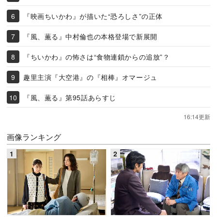
『映画ちいかわ』が描いた“恐ろしさ”の正体
『風、薫る』中村倫也の本格登場で新展開
『ちいかわ』の怖さは“食物連鎖からの追放”？
趣里主演『大空港』の『相棒』オマージュ
『風、薫る』第95話あらすじ
16:14更新
画像ランキング