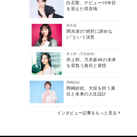
白石聖、デビュー10年目
を迎えた現在地
関水渚
関水渚の“絶対に諦めな
い”という決意
井上和（乃木坂46）
井上和、乃木坂46の未来
を背負う責任と覚悟
岡崎紗絵
岡崎紗絵、大役を担う責
任と未来の人生設計
インタビュー記事をもっと見る