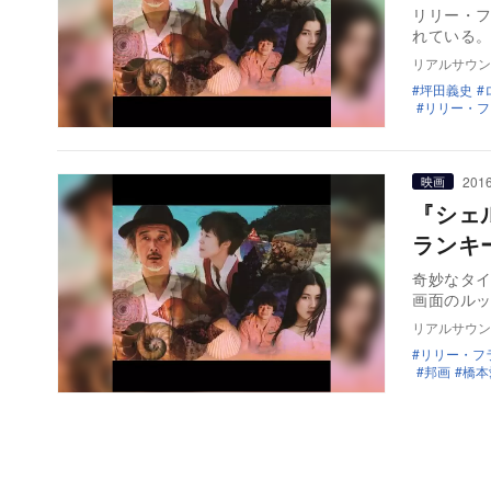
リリー・フ
れている
リアルサウン
坪田義史
リリー・フ
2016
映画
『シェ
ランキ
奇妙なタイ
画面のルッ
リアルサウン
リリー・フ
邦画
橋本