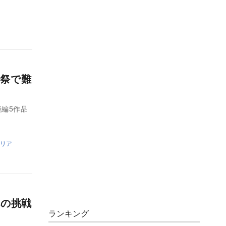
祭で難
短編5作品
リア
への挑戦
ランキング