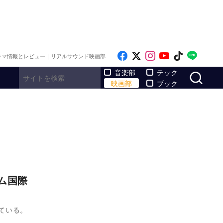
Like on Facebook
Follow on x
Follow on Inst
Follow on Y
Follow on
Follo
ラマ情報とレビュー｜リアルサウンド映画部
サ
音楽部
テック
映画部
ブック
ム国際
れている。