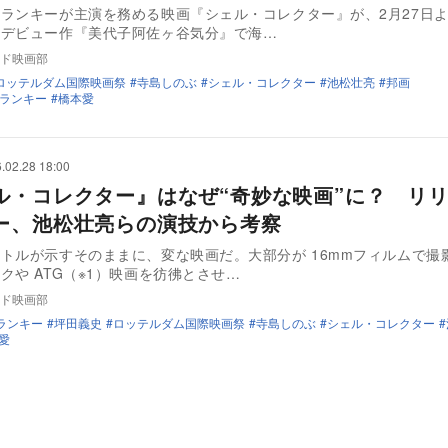
ランキーが主演を務める映画『シェル・コレクター』が、2月27日
。デビュー作『美代子阿佐ヶ谷気分』で海…
ド映画部
ロッテルダム国際映画祭
寺島しのぶ
シェル・コレクター
池松壮亮
邦画
ランキー
橋本愛
.02.28 18:00
ル・コレクター』はなぜ“奇妙な映画”に？ リ
ー、池松壮亮らの演技から考察
トルが示すそのままに、変な映画だ。大部分が 16mmフィルムで撮
クや ATG（※1）映画を彷彿とさせ…
ド映画部
ランキー
坪田義史
ロッテルダム国際映画祭
寺島しのぶ
シェル・コレクター
愛