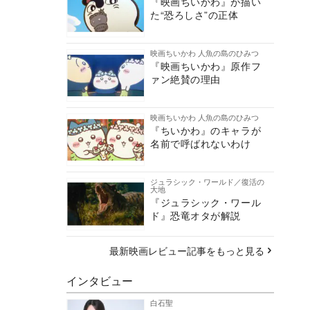
『映画ちいかわ』が描い
た“恐ろしさ”の正体
映画ちいかわ 人魚の島のひみつ
『映画ちいかわ』原作フ
ァン絶賛の理由
映画ちいかわ 人魚の島のひみつ
『ちいかわ』のキャラが
名前で呼ばれないわけ
ジュラシック・ワールド／復活の
大地
『ジュラシック・ワール
ド』恐竜オタが解説
最新映画レビュー記事をもっと見る
インタビュー
白石聖