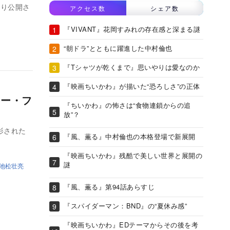
より公開さ
アクセス数
シェア数
『VIVANT』花岡すみれの存在感と深まる謎
“朝ドラ”とともに躍進した中村倫也
『Tシャツが乾くまで』思いやりは愛なのか
『映画ちいかわ』が描いた“恐ろしさ”の正体
リー・フ
『ちいかわ』の怖さは“食物連鎖からの追
放”？
影された
『風、薫る』中村倫也の本格登場で新展開
『映画ちいかわ』残酷で美しい世界と展開の
謎
池松壮亮
『風、薫る』第94話あらすじ
『スパイダーマン：BND』の“夏休み感”
『映画ちいかわ』EDテーマからその後を考