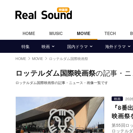
HOME
MUSIC
MOVIE
TECH
特集
映画
国内ドラマ
海外ドラマ
HOME
MOVIE
ロッテルダム国際映画祭
の記事・ニ
ロッテルダム国際映画祭
ロッテルダム国際映画祭の記事・ニュース・画像一覧です
2026
映画
『8番
映画祭
第55回ロ
ロッテル