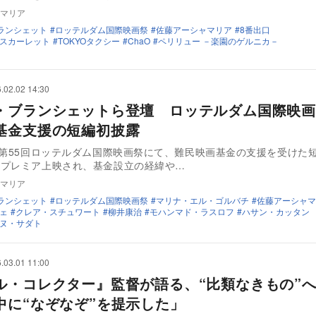
マリア
ランシェット
ロッテルダム国際映画祭
佐藤アーシャマリア
8番出口
スカーレット
TOKYOタクシー
ChaO
ペリリュー －楽園のゲルニカ－
.02.02 14:30
・ブランシェットら登壇 ロッテルダム国際映画
基金支援の短編初披露
、第55回ロッテルダム国際映画祭にて、難民映画基金の支援を受けた
ドプレミア上映され、基金設立の経緯や…
マリア
ランシェット
ロッテルダム国際映画祭
マリナ・エル・ゴルバチ
佐藤アーシャマ
ェ
クレア・スチュワート
柳井康治
モハンマド・ラスロフ
ハサン・カッタン
ヌ・サダト
.03.01 11:00
ル・コレクター』監督が語る、“比類なきもの”
中に“なぞなぞ”を提示した」