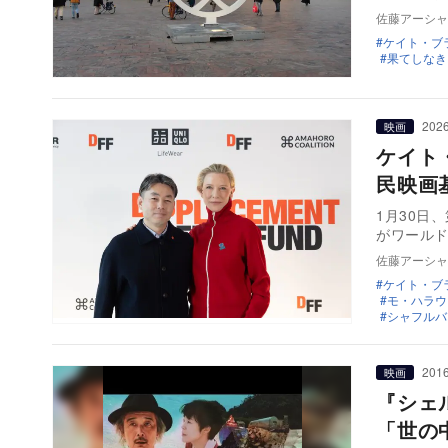
佐藤アーシャ
ケイト・ブ
果てしなき
2026
映画
ケイト
民映画
1月30日
がワール
佐藤アーシャ
ケイト・ブ
モ・ハラウ
シャフルバ
2016
映画
『シェ
「世の