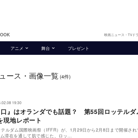
BOOK
映画ニュース・TVド
アニメ
舞台
プレゼント
ュース・画像一覧
(4件)
.02.08 19:30
出口』はオランダでも話題？ 第55回ロッテルダ
を現地レポート
ッテルダム国際映画祭（IFFR）が、1月29日から2月8日まで開催さ
ダム滞在を通して肌で感じた、ロッ…