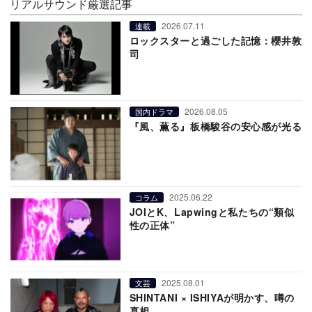
リアルサウンド厳選記事
2026.07.11
連載
ロックスターと過ごした記憶：櫻井敦
司
2026.08.05
国内ドラマ
『風、薫る』板橋駿谷の安心感が光る
2025.06.22
コラム
JOIとK、Lapwingと私たちの“類似
性の正体”
2025.08.01
文芸
SHINTANI × ISHIYAが明かす、噂の
真相