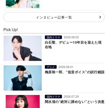
インタビュー記事一覧
Pick Up!
2026.08.02
国内ドラマ
白石聖、デビュー10年目を迎えた現
在地
2026.08.01
アニメ
梅原裕一郎、“低音ボイス”の試行錯誤
2026.07.29
国内ドラマ
関水渚の“絶対に諦めない”という決意