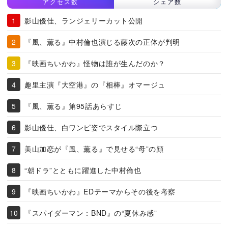
アクセス数
シェア数
影山優佳、ランジェリーカット公開
『風、薫る』中村倫也演じる藤次の正体が判明
『映画ちいかわ』怪物は誰が生んだのか？
趣里主演『大空港』の『相棒』オマージュ
『風、薫る』第95話あらすじ
影山優佳、白ワンピ姿でスタイル際立つ
美山加恋が『風、薫る』で見せる“母”の顔
“朝ドラ”とともに躍進した中村倫也
『映画ちいかわ』EDテーマからその後を考察
『スパイダーマン：BND』の“夏休み感”