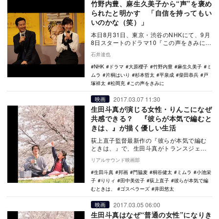
竹野内豊、麻生久美子から“声”を褒め
られたと明かす 「自信を持ってもい
いのかな（笑）」
本日8月31日、東京・渋谷のNHKにて、9月
8日スタートのドラマ10『この声をきみに』
の第1回試写会と記者会見が行われ、竹野内
石井達也
豊…
NHK
ドラマ
大原櫻子
竹野内豊
麻生久美子
ミ
ムラ
片桐はいり
杉本哲太
平泉成
柴田恭兵
戸
塚祥太
松岡充
この声をきみに
2017.03.07 11:30
映画
生田斗真が演じる女性・りんこになぜ
共感できる？ 『彼らが本気で編むと
きは、』が描く優しい生活
荻上直子監督最新作の『彼らが本気で編む
ときは、』で、生田斗真がトランスジェン
ダーの女性・りんこという難しい役柄を演
リアルサウンド映画部
じたことが話題…
生田斗真
邦画
門脇麦
桐谷健太
ミムラ
小池栄
子
りりィ
田中美佐子
荻上直子
彼らが本気で編
むときは、
ゴスペラーズ
井田悠太
2017.03.05 06:00
映画
生田斗真はなぜ“普通の女性”になりき