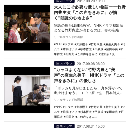
2017.09.29 10:00
国内ドラマ
大人にこそ必要な優しい物語ーー竹野
内豊主演『この声をきみに』が描
く“朗読の心地よさ”
物語の舞台は朗読教室。NHKドラマ初出演
となる竹野内豊が演じるのは、妻の奈緒
（ミムラ）に愛想を尽かされたさえない数
リアルサウンド映画部
学者で、勤務先…
NHK
ドラマ
大原櫻子
竹野内豊
麻生久美子
ミ
ムラ
片桐はいり
杉本哲太
平泉成
柴田恭兵
戸
塚祥太
松岡充
この声をきみに
池沢奈々見
2017.09.08 06:00
国内ドラマ
“カッコよくない”竹野内豊と“美
声”の麻生久美子 NHKドラマ『この
声をきみに』の優しさ
「ポッカリ月が出ましたら、舟を浮かべて
出掛けませう」 （「中原中也 日本詩人全
集22」新潮社,p77） 本編とは関係ない…
リアルサウンド映画部
NHK
ドラマ
大原櫻子
竹野内豊
麻生久美子
ミ
ムラ
片桐はいり
杉本哲太
平泉成
柴田恭兵
戸
塚祥太
松岡充
この声をきみに
2017.08.31 15:00
国内ドラマ