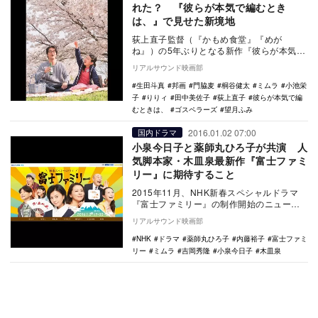
れた？ 『彼らが本気で編むとき
は、』で見せた新境地
荻上直子監督（『かもめ食堂』『めが
ね』）の5年ぶりとなる新作『彼らが本気で
編むときは、』が上映中だ。世界三大映画
リアルサウンド映画部
祭のひとつに数え…
生田斗真
邦画
門脇麦
桐谷健太
ミムラ
小池栄
子
りりィ
田中美佐子
荻上直子
彼らが本気で編
むときは、
ゴスペラーズ
望月ふみ
2016.01.02 07:00
国内ドラマ
小泉今日子と薬師丸ひろ子が共演 人
気脚本家・木皿泉最新作『富士ファミ
リー』に期待すること
2015年11月、NHK新春スペシャルドラマ
『富士ファミリー』の制作開始のニュース
が発表された（放映は2016年1月2日21時〜
リアルサウンド映画部
…
NHK
ドラマ
薬師丸ひろ子
内藤裕子
富士ファミ
リー
ミムラ
吉岡秀隆
小泉今日子
木皿泉