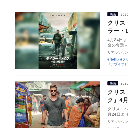
2020
映画
クリス
ラー・
4月24日
命の奪還
リアルサウン
Netflix
ク
デヴィッド
2020
映画
クリス
ク』4
クリス・ヘ
月24日よ
リアルサウン