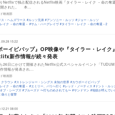
りNetflixで独占配信されるNetflix映画『タイラー・レイク －命の奪
公開された。 本…
ド映画部
リス・ヘムズワース
ルッソ兄弟
アンソニー・ルッソ
ジョー・ルッソ
レイク －命の奪還－
サム・ハーグレイヴ
タイラー・レイク －命の奪還－2
.09.28 15:22
ボーイビバップ』OP映像や『タイラー・レイク
tlifx新作情報が続々発表
から26日にかけて開催されたNetflix公式スペシャルイベント「TUDU
xの新作情報が発表され…
ド映画部
・クラウン
ストレンジャー・シングス 未知の世界
カウボーイビバップ
レイク －命の奪還－
エミリー、パリへ行く
レッド・ノーティス
ドント・ルッ
オブ・シーブズ
ブルーズド 〜打ちのめされても〜
サンドマン
地獄が呼んでい
: 偽りと復讐
.12.21 08:00