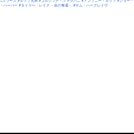
ムズワース
ルッソ兄弟
ゴルシフテ・ファラハニ
アンソニー・ルッソ
ジョー・
・ハーバー
タイラー・レイク －命の奪還－
サム・ハーグレイヴ