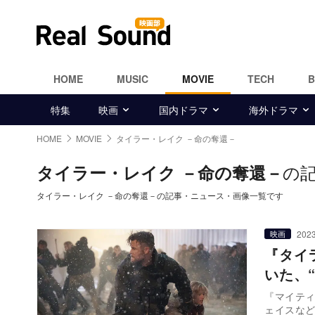
HOME
MUSIC
MOVIE
TECH
特集
映画
国内ドラマ
海外ドラマ
HOME
MOVIE
タイラー・レイク －命の奪還－
の
タイラー・レイク －命の奪還－
タイラー・レイク －命の奪還－の記事・ニュース・画像一覧です
2023
映画
『タイ
いた、
『マイテ
ェイスな