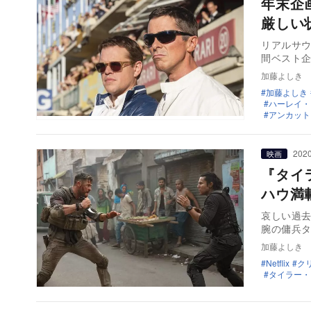
年末企
厳しい
リアルサウ
間ベスト
加藤よしき
加藤よしき
ハーレイ・クイ
アンカット
2020
映画
『タイ
ハウ満
哀しい過去
腕の傭兵
加藤よしき
Netflix
ク
タイラー・