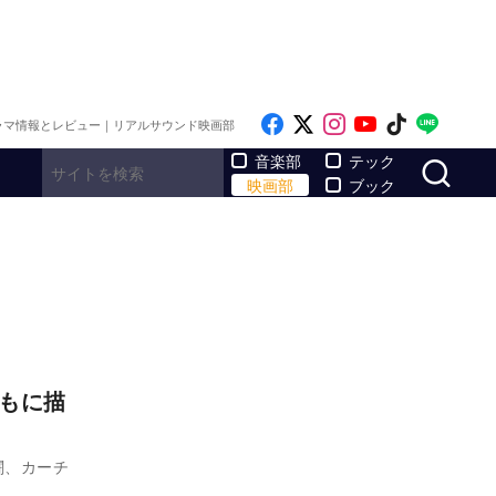
Like on Facebook
Follow on x
Follow on Inst
Follow on Y
Follow on
Follo
ラマ情報とレビュー｜リアルサウンド映画部
サ
音楽部
テック
映画部
ブック
ともに描
闘、カーチ