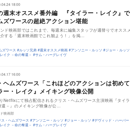
.04.24 18:00
の週末オススメ番外編 『タイラー・レイク』で
ムズワースの超絶アクション堪能
ウンド映画部ではこれまで、毎週末に編集スタッフが週替りでオスス
紹介する「週末映画館でこれ観よう！」を掲…
ムズワース
ルッソ兄弟
週末オススメ映画
アンソニー・ルッソ
ジョー・ルッソ
レイク －命の奪還－
サム・ハーグレイヴ
.04.17 16:00
・ヘムズワース「これほどのアクションは初め
ラー・レイク』メイキング映像公開
よりNetflixにて独占配信されるクリス・ヘムズワース主演映画『タイ
奪還－』のメイキング映像が公…
ド映画部
リス・ヘムズワース
アンソニー・ルッソ
ジョー・ルッソ
デヴィッド・ハーバー
レイク －命の奪還－
サム・ハーグレイヴ