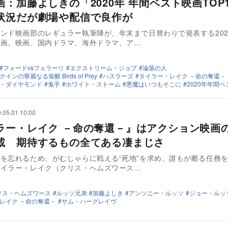
画：加藤よしきの「2020年 年間ベスト映画TO
状況だが劇場や配信で良作が
ンド映画部のレギュラー執筆陣が、年末まで日替わりで発表する202
企画。映画、国内ドラマ、海外ドラマ、ア…
フォードvsフェラーリ
エクストリーム・ジョブ
淪落の人
ンの華麗なる覚醒 Birds of Prey
ハスラーズ
タイラー・レイク －命の奪還－
・ダイヤモンド
鬼手
ホワイト・ストーム
悪魔はいつもそこに
2020年年間ベ
.05.01 10:00
ラー・レイク －命の奪還－』はアクション映画
載 期待するもの全てある凄まじさ
を忘れるため、がむしゃらに戦える“死地”を求め、誰もが断る任務
タイラー・レイク（クリス・ヘムズワース…
リス・ヘムズワース
ルッソ兄弟
加藤よしき
アンソニー・ルッソ
ジョー・ルッ
レイク －命の奪還－
サム・ハーグレイヴ