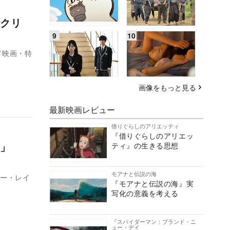
クリ
メ映画・特
画像をもっと見る
最新映画レビュー
借りぐらしのアリエッティ
『借りぐらしのアリエッ
て」
ティ』の生きる思想
モアナと伝説の海
ラー・レイ
『モアナと伝説の海』実
写化の意義を考える
『スパイダーマン：ブランド・ニ
ュー・デイ