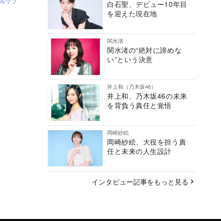
ルッソ
白石聖、デビュー10年目
を迎えた現在地
関水渚
関水渚の“絶対に諦めな
い”という決意
井上和（乃木坂46）
井上和、乃木坂46の未来
を背負う責任と覚悟
岡崎紗絵
岡崎紗絵、大役を担う責
任と未来の人生設計
インタビュー記事をもっと見る