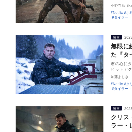
小野寺系（k.o
Netflix
小野
タイラー・
2023
映画
無限に
た『タ
君の心にタ
ヒットアク
加藤よしき
Netflix
ク
タイラー・
2023
映画
クリス
ラー・