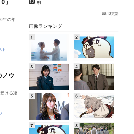
P10」
明
08:13更新
0年の年
画像ランキング
スト
のノウ
を受ける凄
ソ