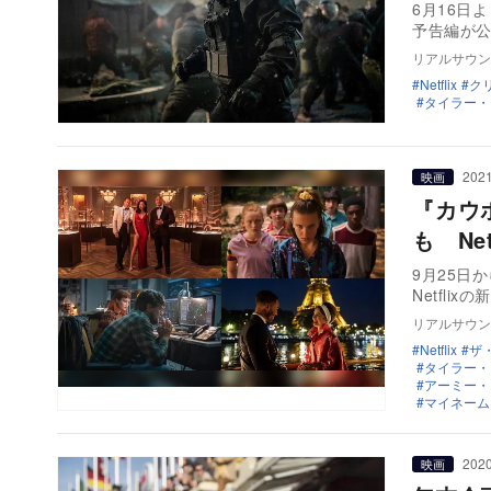
6月16日よ
予告編が
リアルサウン
Netflix
ク
タイラー・
2021
映画
『カウ
も Ne
9月25日
Netfli
リアルサウン
Netflix
ザ
タイラー・
アーミー・
マイネーム
2020
映画