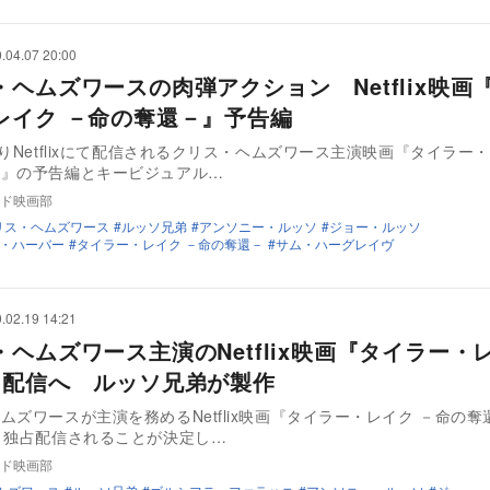
.04.07 20:00
・ヘムズワースの肉弾アクション Netflix映画
レイク －命の奪還－』予告編
よりNetflixにて配信されるクリス・ヘムズワース主演映画『タイラー・
－』の予告編とキービジュアル…
ド映画部
リス・ヘムズワース
ルッソ兄弟
アンソニー・ルッソ
ジョー・ルッソ
・ハーバー
タイラー・レイク －命の奪還－
サム・ハーグレイヴ
.02.19 14:21
・ヘムズワース主演のNetflix映画『タイラー・
月配信へ ルッソ兄弟が製作
ムズワースが主演を務めるNetflix映画『タイラー・レイク －命の奪
り独占配信されることが決定し…
ド映画部