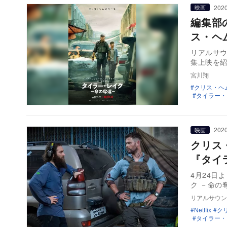
2020
映画
編集部
ス・ヘ
リアルサ
集上映を
宮川翔
クリス・ヘ
タイラー・
2020
映画
クリス
『タイ
4月24日
ク －命の
リアルサウン
Netflix
ク
タイラー・