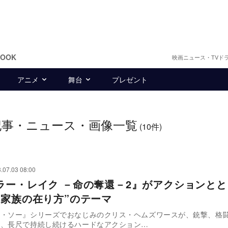
BOOK
映画ニュース・TVド
アニメ
舞台
プレゼント
記事・ニュース・画像一覧
(10件)
.07.03 08:00
ラー・レイク －命の奪還－2』がアクションと
“家族の在り方”のテーマ
ィ・ソー』シリーズでおなじみのクリス・ヘムズワースが、銃撃、格
ど、長尺で持続し続けるハードなアクション…