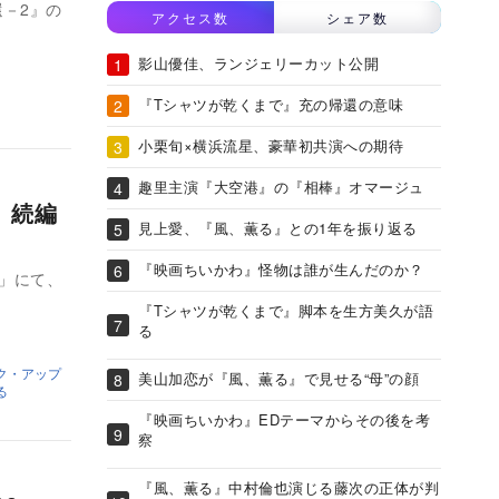
還－2』の
アクセス数
シェア数
影山優佳、ランジェリーカット公開
『Tシャツが乾くまで』充の帰還の意味
小栗旬×横浜流星、豪華初共演への期待
趣里主演『大空港』の『相棒』オマージュ
』続編
見上愛、『風、薫る』との1年を振り返る
『映画ちいかわ』怪物は誰が生んだのか？
M」にて、
『Tシャツが乾くまで』脚本を生方美久が語
る
ク・アップ
美山加恋が『風、薫る』で見せる“母”の顔
る
『映画ちいかわ』EDテーマからその後を考
察
『風、薫る』中村倫也演じる藤次の正体が判