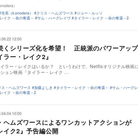
nodera）
寺系（k.onodera）
クリス・ヘムズワース
ジョー・ルッソ
レイク －命の奪還－
サム・ハーグレイヴ
タイラー・レイク －命の奪還－2
.06.22 12:00
続くシリーズ化を希望！ 正統派のパワーアップ
イラー・レイク2』
イラー・レイクはいるか？ というわけで、Netflixオリジナル映画
ション映画『タイラー・レイク …
リス・ヘムズワース
加藤よしき
タイラー・レイク －命の奪還－
サム・ハーグレ
レイク －命の奪還－2
.04.04 10:00
・ヘムズワースによるワンカットアクションが 
レイク2』予告編公開