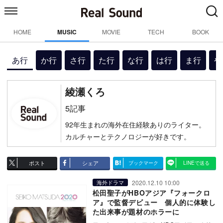
HOME
MUSIC
MOVIE
TECH
BOOK
あ行
か行
さ行
た行
な行
は行
ま行
や
綾瀬くろ
5記事
92年生まれの海外在住経験ありのライター。
カルチャーとテクノロジーが好きです。
ポスト
シェア
ブックマーク
LINEで送る
2020.12.10 10:00
海外ドラマ
松田聖子がHBOアジア『フォークロ
ア』で監督デビュー 個人的に体験し
た出来事が題材のホラーに