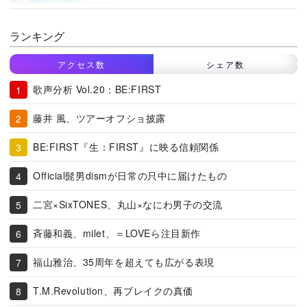
ランキング
アクセス数
シェア数
歌声分析 Vol.20：BE:FIRST
藤井 風、ツアーオフショ披露
BE:FIRST『生：FIRST』に映る信頼関係
Official髭男dismが日常の只中に届けたもの
二宮×SixTONES、丸山×なにわ男子の交流
斉藤和義、milet、＝LOVEら注目新作
福山雅治、35周年を超えても広がる表現
T.M.Revolution、再ブレイクの真価