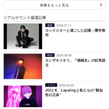
画像をもっと見る
リアルサウンド厳選記事
2026.07.11
連載
ロックスターと過ごした記憶：櫻井敦
司
2026.08.08
映画
カンザキイオリ、『禍禍女』の狂気語
る
2025.06.22
コラム
JOIとK、Lapwingと私たちの“類似
性の正体”