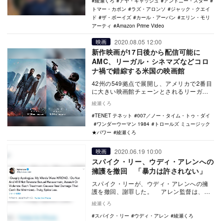
綾瀬くろ
アヤ・キャッシュ
アントニー・スター
トマー・カポン
ラズ・アロンソ
ジャック・クエイ
ド
ザ・ボーイズ
カール・アーバン
エリン・モリ
アーティ
Amazon Prime Video
2020.08.05 12:00
映画
新作映画が17日後から配信可能に
AMC、リーガル・シネマズなどコロ
ナ禍で錯綜する米国の映画館
42州の549拠点で展開し、アメリカで2番目
に大きい映画館チェーンとされるリーガ
ル・シネマズが、8月21日より国内の営業を
綾瀬くろ
再開す…
TENET テネット
007／ノー・タイム・トゥ・ダイ
ワンダーウーマン 1984
トロールズ ミュージック
★パワー
綾瀬くろ
2020.06.19 10:00
映画
スパイク・リー、ウディ・アレンへの
擁護を撤回 「暴力は許されない」
スパイク・リーが、ウディ・アレンへの擁
護を撤回、謝罪した。 アレン監督は、ハ
ーヴェイ・ワインスタインが受けたセクハ
綾瀬くろ
ラ告発をき…
スパイク・リー
ウディ・アレン
綾瀬くろ