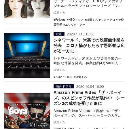
ワーナー・メディアが、HBOアジアのオリ
ジナルホラーアンソロジーシリーズ『フォ
ークロア』の第2シーズン放送を発表した。
綾瀬くろ
本作…
Folklore
HBOアジア
綾瀬くろ
フォークロア
松
田聖子
エリック・クー
2020.10.13 10:00
映画
シネワールド、米英での映画館休業を
発表 コロナ禍がもたらす悪影響は広
がる一方に
シネワールドが、米国および英国事業の一
時的な休業を発表。休業は約4万5000人の
従業員に影響を与えるとともに、この発表
綾瀬くろ
を受け株価…
シネワールド
綾瀬くろ
2020.10.04 10:00
海外ドラマ
Amazon Prime Video『ザ・ボーイ
ズ』のスピンオフ作品が製作中 シー
ズン2の成功を受けた形に
Amazon Prime Videoにて配信中の『ザ・
ボーイズ』の、スーパーヒーローの大学を
舞台にしたスピンオフが製作中とDea…
綾瀬くろ