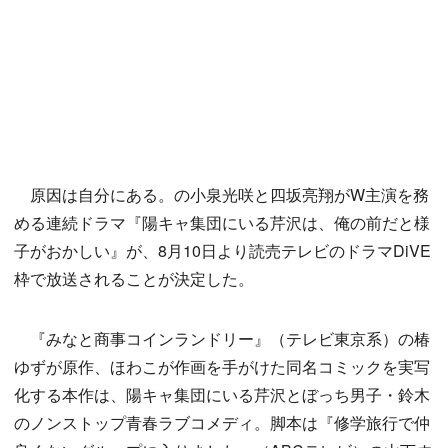
原因は自分にある。の小泉光咲と四坂亮翔がW主演を務
める連続ドラマ『陽キャ集団にいる芹沢は、俺の前だと様
子がおかしい』が、8月10日より読売テレビのドラマDiVE
枠で放送されることが決定した。
『みなと商事コインランドリー』（テレビ東京系）の椿
ゆずが原作、ほわこが作画を手がけた同名コミックを実写
化する本作は、陽キャ集団にいる芹沢とぼっち男子・鈴木
のノンストップ青春ラブコメディ。脚本は『修学旅行で仲