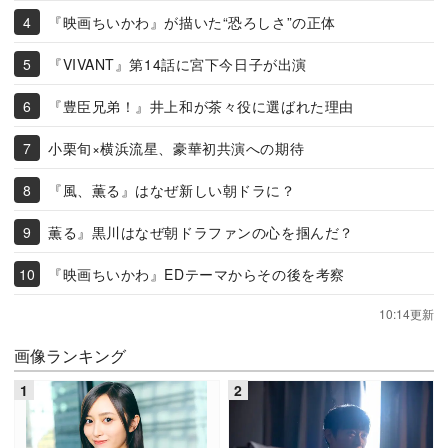
『映画ちいかわ』が描いた“恐ろしさ”の正体
『VIVANT』第14話に宮下今日子が出演
『豊臣兄弟！』井上和が茶々役に選ばれた理由
小栗旬×横浜流星、豪華初共演への期待
『風、薫る』はなぜ新しい朝ドラに？
薫る』黒川はなぜ朝ドラファンの心を掴んだ？
『映画ちいかわ』EDテーマからその後を考察
10:14更新
画像ランキング