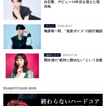
白石聖、デビュー10年目を迎えた現
在地
2026.08.01
アニメ
梅原裕一郎、“低音ボイス”の試行錯誤
2026.07.29
国内ドラマ
関水渚の“絶対に諦めない”という決意
blueprint book store