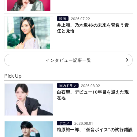
2026.07.22
映画
井上和、乃木坂46の未来を背負う責
任と覚悟
インタビュー記事一覧
Pick Up!
2026.08.02
国内ドラマ
白石聖、デビュー10年目を迎えた現
在地
2026.08.01
アニメ
梅原裕一郎、“低音ボイス”の試行錯誤