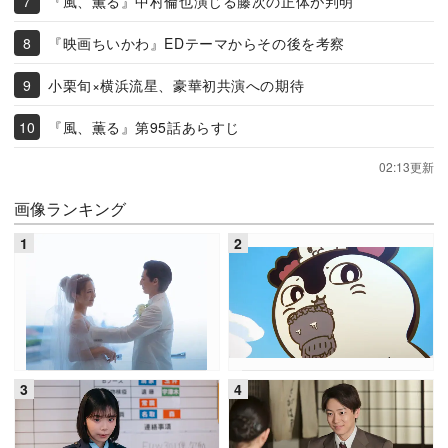
『風、薫る』中村倫也演じる藤次の正体が判明
『映画ちいかわ』EDテーマからその後を考察
小栗旬×横浜流星、豪華初共演への期待
『風、薫る』第95話あらすじ
02:13更新
画像ランキング