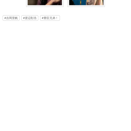
吉岡里帆
渡辺彰浩
豊臣兄弟！