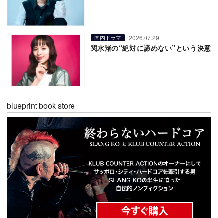
2026.07.29
国内ドラマ
関水渚の“絶対に諦めない”という決意
blueprint book store