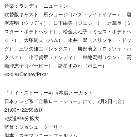
音楽：ランディ・ニューマン
吹替版キャスト：所ジョージ（バズ・ライトイヤー）、唐
沢寿明（ウッディ）、日下由美（ジェシー）、辻萬長（ミ
スター・ポテトヘッド）、松金よね子（ミセス・ポテトヘ
ッド）、大塚周夫（ハム）、永井一郎（スリンキー・ドッ
グ）、三ツ矢雄二（レックス）、勝部演之（ロッツォ・ハ
グベア）、小野賢章（アンディ）、東地宏樹（ケン）、高
橋理恵子（バービー）、諸星すみれ（ボニー）
©2026 Disney/Pixar
『トイ・ストーリー4』※本編ノーカット
日本テレビ系『金曜ロードショー』にて、7月3日（金）
21:00〜22:59放送
※放送枠5分拡大
監督：ジョシュ・クーリー
脚本：ステファニー・フォルソム