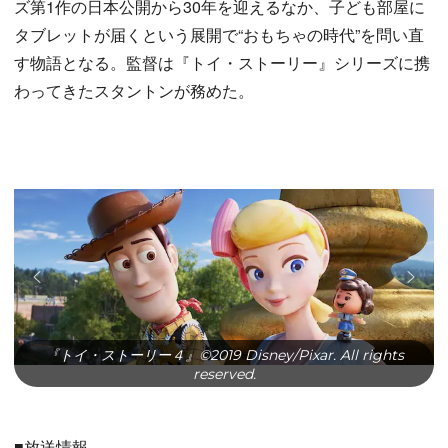
ズ第1作の日本公開から30年を迎えるなか、子ども部屋に
タブレットが届くという展開で“おもちゃの時代”を問い直
す物語となる。監督は『トイ・ストーリー』シリーズに携
わってきたスタントンが務めた。
『トイ・ストーリー４』©2019 Disney/Pixar. All rights
reserved.
■放送情報