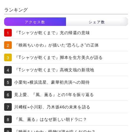
ランキング
アクセス数
シェア数
『Tシャツが乾くまで』充の帰還の意味
『映画ちいかわ』が描いた“恐ろしさ”の正体
『Tシャツが乾くまで』脚本を生方美久が語る
『Tシャツが乾くまで』高橋文哉の新境地
小栗旬×横浜流星、豪華初共演への期待
見上愛、『風、薫る』との1年を振り返る
川﨑桜×小川彩、乃木坂46の未来を語る
『風、薫る』はなぜ新しい朝ドラに？
『映画ちいかわ』怪物は誰が生んだのか？