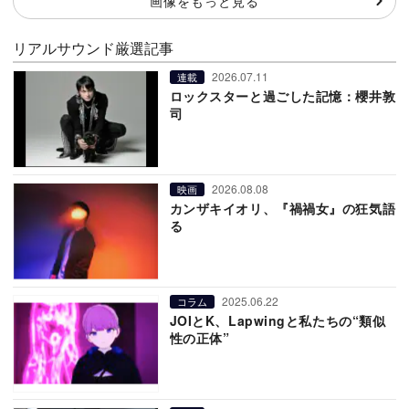
画像をもっと見る
リアルサウンド厳選記事
2026.07.11
連載
ロックスターと過ごした記憶：櫻井敦
司
2026.08.08
映画
カンザキイオリ、『禍禍女』の狂気語
る
2025.06.22
コラム
JOIとK、Lapwingと私たちの“類似
性の正体”