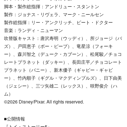
脚本・製作総指揮：アンドリュー・スタントン
製作：ジョナス・リヴェラ、マーク・ニールセン
製作総指揮：リー・アンクリッチ、ピート・ドクター
音楽：ランディ・ニューマン
吹替版キャスト：唐沢寿明（ウッディ）、所ジョージ（バ
ズ）、戸田恵子（ボー・ピープ）、竜星涼（フォーキ
ー）、森川智之（デューク・カブーン）、松尾駿／チョコ
レートプラネット（ダッキー）、長田庄平／チョコレート
プラネット（バニー）、新木優子（ギャビー・ギャビ
ー）、竹内順子（ギグル・マクディンプルズ）、日下由美
（ジェシー）、三ツ矢雄二（レックス）、咲野俊介（ハ
ム）
©2026 Disney/Pixar. All rights reserved.
■公開情報
『トイ・ストーリー5』