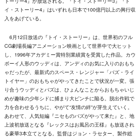
トーリー4』が放送される。『トイ・ストーリー3』『ト
イ・ストーリー4』はいずれも日本で100億円以上の興行収
入をあげている。
6月12日放送の『トイ・ストーリー』は、世界初のフル
CG劇場長編アニメーション映画として世界中で大ヒット
し、1996年アカデミー賞特別業績賞を受賞した作品。カウ
ボーイ人形のウッディは、アンディのお気に入りのおもち
ゃだったが、最新式のスペース・レンジャー「バズ・ライ
トイヤー」のおもちゃがやってきたことで状況が一変。張
り合うウッディとバズは、ひょんなことからおもちゃいじ
めが趣味の少年シドに捕まり大ピンチに陥る。脱出作戦で
力を合わせるうちに、やがて“友情の絆”が芽生えていく。
あわせて、人気短編『ニセものバズがやって来た』と、地
上波初放送となる『レックスはお風呂の王様』も放送され
る豪華3本立てとなる。監督はジョン・ラセター、製作総