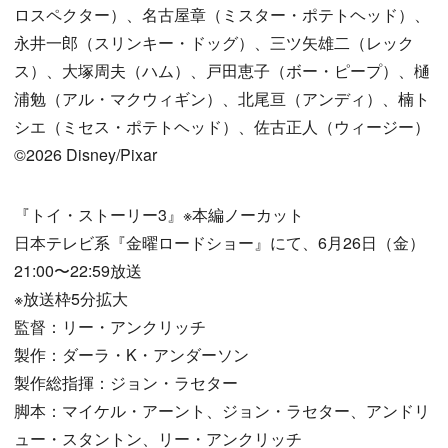
ロスペクター）、名古屋章（ミスター・ポテトヘッド）、
永井一郎（スリンキー・ドッグ）、三ツ矢雄二（レック
ス）、大塚周夫（ハム）、戸田恵子（ボー・ピープ）、樋
浦勉（アル・マクウィギン）、北尾亘（アンディ）、楠ト
シエ（ミセス・ポテトヘッド）、佐古正人（ウィージー）
©2026 Disney/Pixar
『トイ・ストーリー3』※本編ノーカット
日本テレビ系『金曜ロードショー』にて、6月26日（金）
21:00〜22:59放送
※放送枠5分拡大
監督：リー・アンクリッチ
製作：ダーラ・K・アンダーソン
製作総指揮：ジョン・ラセター
脚本：マイケル・アーント、ジョン・ラセター、アンドリ
ュー・スタントン、リー・アンクリッチ