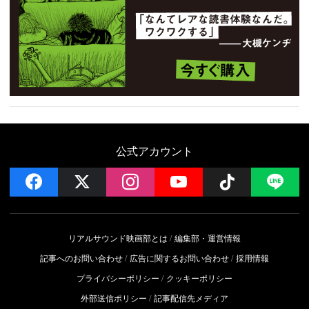
公式アカウント
facebook
x
instagram
YouTube
Follow on 
LI
リアルサウンド映画部とは
編集部・運営情報
記事へのお問い合わせ
広告に関するお問い合わせ
採用情報
プライバシーポリシー
クッキーポリシー
外部送信ポリシー
記事配信先メディア