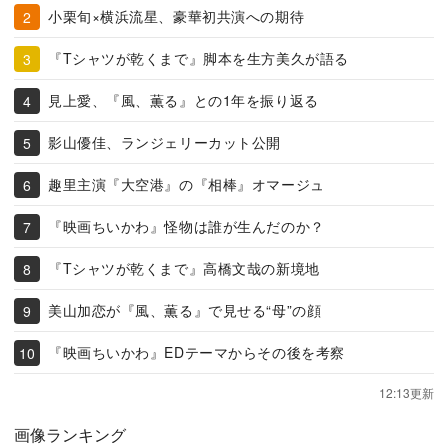
小栗旬×横浜流星、豪華初共演への期待
『Tシャツが乾くまで』脚本を生方美久が語る
見上愛、『風、薫る』との1年を振り返る
影山優佳、ランジェリーカット公開
趣里主演『大空港』の『相棒』オマージュ
『映画ちいかわ』怪物は誰が生んだのか？
『Tシャツが乾くまで』高橋文哉の新境地
美山加恋が『風、薫る』で見せる“母”の顔
『映画ちいかわ』EDテーマからその後を考察
12:13更新
画像ランキング