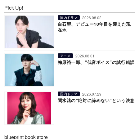
Pick Up!
2026.08.02
国内ドラマ
白石聖、デビュー10年目を迎えた現
在地
2026.08.01
アニメ
梅原裕一郎、“低音ボイス”の試行錯誤
2026.07.29
国内ドラマ
関水渚の“絶対に諦めない”という決意
blueprint book store