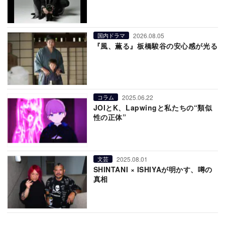
2026.08.05
国内ドラマ
『風、薫る』板橋駿谷の安心感が光る
2025.06.22
コラム
JOIとK、Lapwingと私たちの“類似
性の正体”
2025.08.01
文芸
SHINTANI × ISHIYAが明かす、噂の
真相