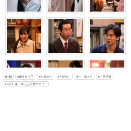
波瑠
麻生久美子
川崎龍也
作間龍斗
一ノ瀬美空
吉田晴登
月夜行路 ―答えは名作の中に―