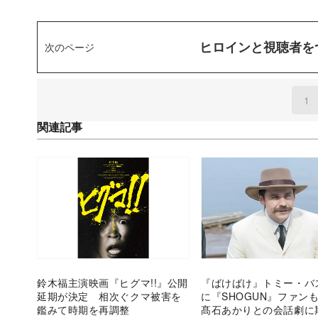
ヒロインと視聴者を
次のページ
1
(
関連記事
鈴木福主演映画『ヒグマ!!』公開
『ばけばけ』トミー・バ
延期が決定 相次ぐクマ被害を
に『SHOGUN』ファ
鑑みて時期を再調整
髙石あかりとの会話劇に