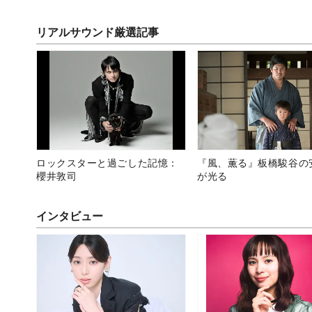
リアルサウンド厳選記事
ロックスターと過ごした記憶：
『風、薫る』板橋駿谷の
櫻井敦司
が光る
インタビュー