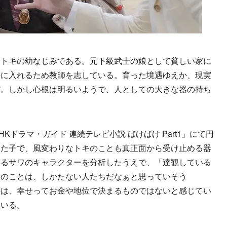
トキの幼なじみである。元下級武士の娘として貧しい家に
手に入れるため教師を志している。育った境遇ゆえか、現実
だ。しかし心根は明るいようで、人としての大きな器の持ち
ドラマ・ガイド 連続テレビ小説 ばけばけ Part1」にて円
った子で、風変わりなトキのことも真正面から受け止める器
じるサワのキャラクターを分析したうえで、「達観している
様のことは、しかたない人たちだなぁと思っていそう
のは、幸せってお金や地位で決まるものではないと感じてい
ている。