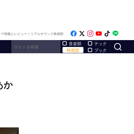
Like on Facebook
Follow on x
Follow on Inst
Follow on Y
Follow on
Follo
ラマ情報とレビュー｜リアルサウンド映画部
サ
音楽部
テック
映画部
ブック
あか