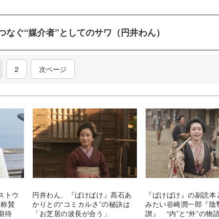
つなぐ“媒介者”としてのサワ（円井わん）
current)
2
次ページ
ストウ
円井わん、『ばけばけ』髙石あ
『ばけばけ』の副読本
ンも称賛
かりとの“コミカルさ”の秘訣は
みたい谷崎潤一郎『陰
期待
「お芝居の波長が合う」
讃』 “内”と“外”の物