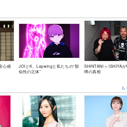
安心感
JOIとK、Lapwingと私たちの“類
SHINTANI × ISHIY
似性の正体”
噂の真相
も