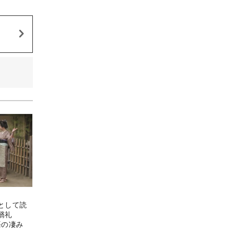
として読
翳礼
語の凄み