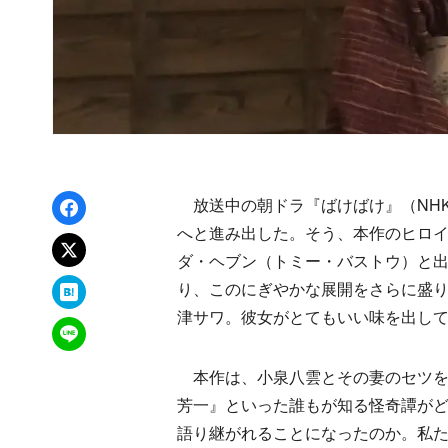
Facebookでシェア
放送中の朝ドラ『ばけばけ』（NH
へと進み出した。そう、本作のヒロ
xでポスト
ダ・ヘブン（トミー・バストウ）と
はてなブックマーク
り、このにぎやかな展開をさらに盛
津サワ。彼女がとてもいい味を出し
LINEで送る
本作は、小泉八雲とその妻のセツを
芳一』といった誰もが知る怪奇譚が
語り継がれることになったのか。私