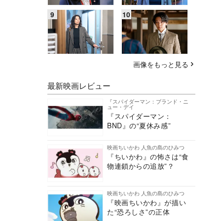
画像をもっと見る
最新映画レビュー
『スパイダーマン：ブランド・ニ
ュー・デイ
『スパイダーマン：
BND』の“夏休み感”
映画ちいかわ 人魚の島のひみつ
『ちいかわ』の怖さは“食
物連鎖からの追放”？
映画ちいかわ 人魚の島のひみつ
『映画ちいかわ』が描い
た“恐ろしさ”の正体