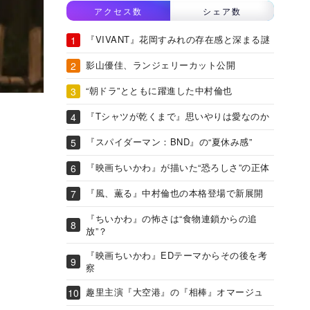
アクセス数
シェア数
『VIVANT』花岡すみれの存在感と深まる謎
影山優佳、ランジェリーカット公開
“朝ドラ”とともに躍進した中村倫也
『Tシャツが乾くまで』思いやりは愛なのか
『スパイダーマン：BND』の“夏休み感”
『映画ちいかわ』が描いた“恐ろしさ”の正体
『風、薫る』中村倫也の本格登場で新展開
『ちいかわ』の怖さは“食物連鎖からの追
放”？
『映画ちいかわ』EDテーマからその後を考
察
趣里主演『大空港』の『相棒』オマージュ