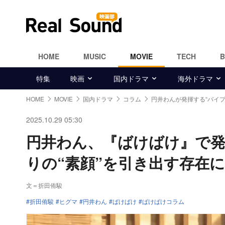
HOME
MUSIC
MOVIE
TECH
特集
映画
国内ドラマ
海外ドラマ
HOME
MOVIE
国内ドラマ
コラム
円井わんが発揮する“バイプ
2025.10.29 05:30
円井わん、『ばけばけ』で
りの“素顔”を引き出す存在に
文＝折田侑駿
折田侑駿
ヒグマ
円井わん
ばけばけ
ばけばけコラム