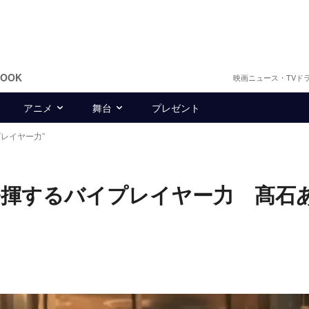
BOOK
映画ニュース・TVド
アニメ
舞台
プレゼント
レイヤー力”
発揮するバイプレイヤー力 髙石