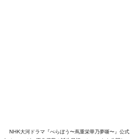
NHK大河ドラマ『べらぼう〜蔦重栄華乃夢噺〜』公式