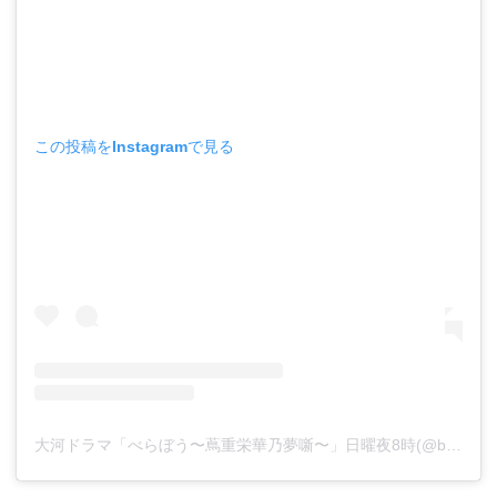
この投稿をInstagramで見る
大河ドラマ「べらぼう〜蔦重栄華乃夢噺〜」日曜夜8時(@berabou_nhk)がシェアした投稿