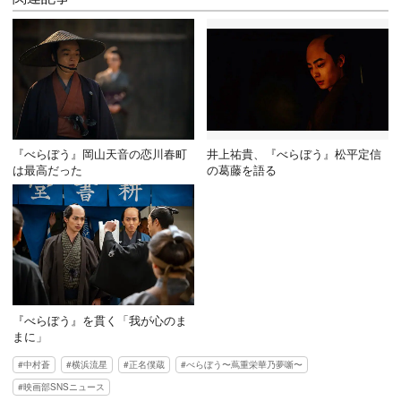
『べらぼう』岡山天音の恋川春町
井上祐貴、『べらぼう』松平定信
は最高だった
の葛藤を語る
『べらぼう』を貫く「我が心のま
まに」
中村蒼
横浜流星
正名僕蔵
べらぼう〜蔦重栄華乃夢噺〜
映画部SNSニュース