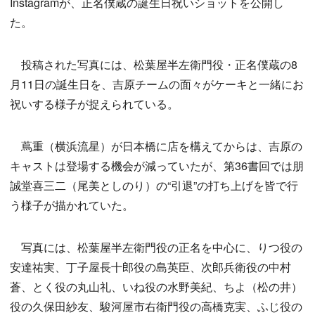
Instagramが、正名僕蔵の誕生日祝いショットを公開し
た。
投稿された写真には、松葉屋半左衛門役・正名僕蔵の8
月11日の誕生日を、吉原チームの面々がケーキと一緒にお
祝いする様子が捉えられている。
蔦重（横浜流星）が日本橋に店を構えてからは、吉原の
キャストは登場する機会が減っていたが、第36書回では朋
誠堂喜三二（尾美としのり）の“引退”の打ち上げを皆で行
う様子が描かれていた。
写真には、松葉屋半左衛門役の正名を中心に、りつ役の
安達祐実、丁子屋長十郎役の島英臣、次郎兵衛役の中村
蒼、とく役の丸山礼、いね役の水野美紀、ちよ（松の井）
役の久保田紗友、駿河屋市右衛門役の高橋克実、ふじ役の