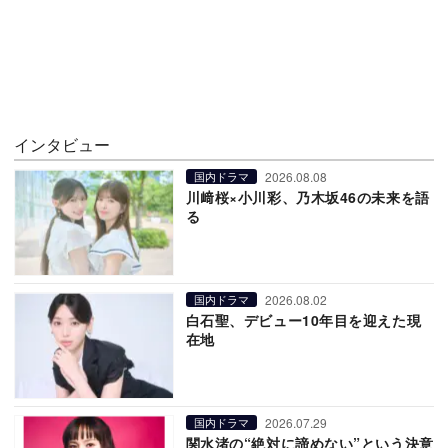
インタビュー
2026.08.08
国内ドラマ
川﨑桜×小川彩、乃木坂46の未来を語
る
2026.08.02
国内ドラマ
白石聖、デビュー10年目を迎えた現
在地
2026.07.29
国内ドラマ
関水渚の“絶対に諦めない”という決意