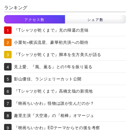
ランキング
アクセス数
シェア数
『Tシャツが乾くまで』充の帰還の意味
小栗旬×横浜流星、豪華初共演への期待
『Tシャツが乾くまで』脚本を生方美久が語る
見上愛、『風、薫る』との1年を振り返る
影山優佳、ランジェリーカット公開
『Tシャツが乾くまで』高橋文哉の新境地
『映画ちいかわ』怪物は誰が生んだのか？
趣里主演『大空港』の『相棒』オマージュ
『映画ちいかわ』EDテーマからその後を考察