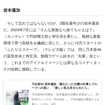
岩本蓮加
そして忘れてはならないのが、3期生最年少の岩本蓮加
だ。2024年7月には『そんな家族なら捨てちゃえば？』
（カンテレ）で竹財輝之助とW主演を果たし、複雑な家庭
環境で育つ高校生を繊細に演じた。さらに10月スタートの
『ふたりエスケープ』（テレビ大阪）では、同じ乃木坂46
の冨里奈央とW主演。無職でゲーム好きの「先輩」役とい
う、これまでのアイドルイメージとは異なるコメディタッ
チの役柄に挑戦している。
乃木坂46 岩本蓮加、憧れだった女優の仕事とグル
ープへの思い 「新しい私を見せられたら」
乃木坂46の3期生・岩本蓮加の活躍が目覚ましい。29
作目のシングル『Actually…』で5作連続の選抜入りを
果たしたほか、4月…