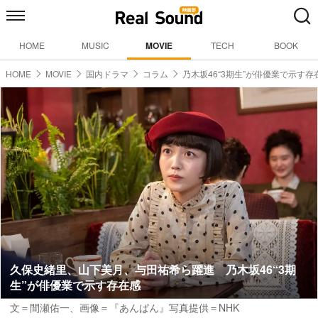
HOME
MUSIC
MOVIE
TECH
BOOK
HOME
MOVIE
国内ドラマ
コラム
乃木坂46“3期生”が俳優業で示す存
久保史緒里、山下美月、与田祐希ら躍進 乃木坂46“3期
生”が俳優業で示す存在感
文＝間瀬佑一
、画像＝『あんぱん』写真提供＝NHK