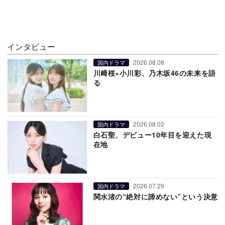
インタビュー
2026.08.08
国内ドラマ
川﨑桜×小川彩、乃木坂46の未来を語
る
2026.08.02
国内ドラマ
白石聖、デビュー10年目を迎えた現
在地
2026.07.29
国内ドラマ
関水渚の“絶対に諦めない”という決意