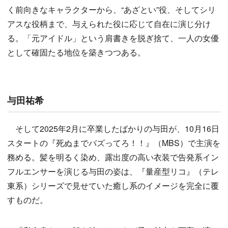
く前向きなキャラクターから、“あざとい”役、そしてシリ
アスな役柄まで、与えられた役に応じて自在に演じ分け
る。「元アイドル」という肩書きを脱ぎ捨て、一人の女優
として確固たる地位を築きつつある。
与田祐希
そして2025年2月に卒業したばかりの与田が、10月16日
スタートの『死ぬまでバズってろ！！』（MBS）で主演を
務める。髪を明るく染め、露出度の高い衣装で告発系イン
フルエンサーを演じる与田の姿は、『量産型リコ』（テレ
東系）シリーズで見せていた癒し系のイメージを完全に覆
すものだ。