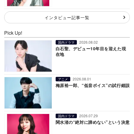
インタビュー記事一覧
Pick Up!
2026.08.02
国内ドラマ
白石聖、デビュー10年目を迎えた現
在地
2026.08.01
アニメ
梅原裕一郎、“低音ボイス”の試行錯誤
2026.07.29
国内ドラマ
関水渚の“絶対に諦めない”という決意