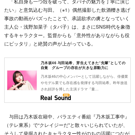
「私自身も一つ殻を破って、タパ子の魅力を丁寧に演じ
たい」と意気込む与田。（※1）偶然撮影した飲酒轢き逃げ
事故の動画がバズったことで、承認欲求の虜となっていく
主人公・浅野加菜子（タパ子）は、まさにSNS時代を象徴
するキャラクター。監督からも「意外性がありながらも役
にピッタリ」と絶賛の声が上がっている。
乃木坂46 与田祐希、芽生えてきた“先輩”としての
自覚 グループの存在が大きな原動力に
乃木坂46の中心メンバーとして活躍しながら、俳優業
やモデル業でも存在感を発揮する与田祐希。昨年放送
され好評を博した主演ドラマ『量…
与田は乃木坂在籍中、バラエティ番組『乃木坂工事中』
（テレ東系）で“クレイジーだ”と散々いじられていたが、
そうして発掘されたキャラクター性がのちの活躍につなが