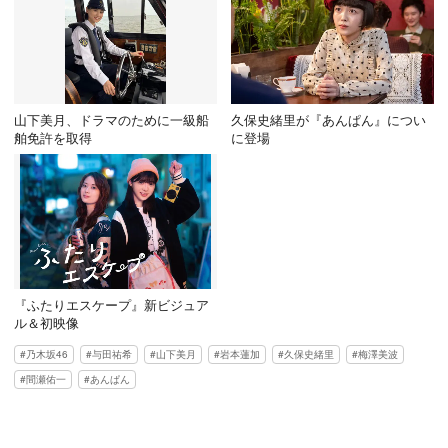
山下美月、ドラマのために一級船
久保史緒里が『あんぱん』につい
舶免許を取得
に登場
『ふたりエスケープ』新ビジュア
ル＆初映像
乃木坂46
与田祐希
山下美月
岩本蓮加
久保史緒里
梅澤美波
間瀬佑一
あんぱん