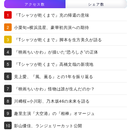
アクセス数
シェア数
『Tシャツが乾くまで』充の帰還の意味
小栗旬×横浜流星、豪華初共演への期待
『Tシャツが乾くまで』脚本を生方美久が語る
『映画ちいかわ』が描いた“恐ろしさ”の正体
『Tシャツが乾くまで』高橋文哉の新境地
見上愛、『風、薫る』との1年を振り返る
『映画ちいかわ』怪物は誰が生んだのか？
川﨑桜×小川彩、乃木坂46の未来を語る
趣里主演『大空港』の『相棒』オマージュ
影山優佳、ランジェリーカット公開