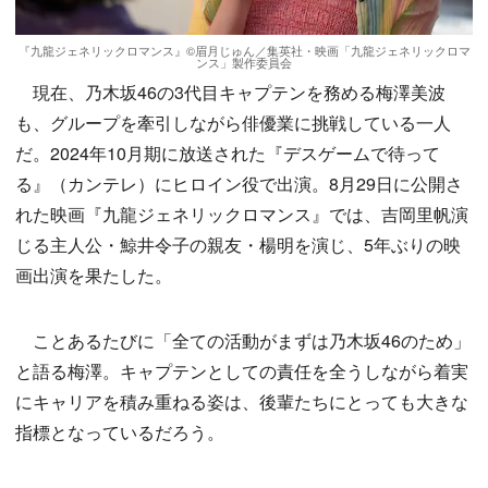
『九龍ジェネリックロマンス』©眉月じゅん／集英社・映画「九龍ジェネリックロマ
ンス」製作委員会
現在、乃木坂46の3代目キャプテンを務める梅澤美波
も、グループを牽引しながら俳優業に挑戦している一人
だ。2024年10月期に放送された『デスゲームで待って
る』（カンテレ）にヒロイン役で出演。8月29日に公開さ
れた映画『九龍ジェネリックロマンス』では、吉岡里帆演
じる主人公・鯨井令子の親友・楊明を演じ、5年ぶりの映
画出演を果たした。
ことあるたびに「全ての活動がまずは乃木坂46のため」
と語る梅澤。キャプテンとしての責任を全うしながら着実
にキャリアを積み重ねる姿は、後輩たちにとっても大きな
指標となっているだろう。