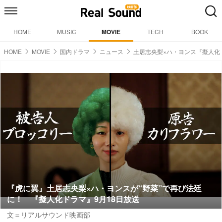
HOME
MUSIC
MOVIE
TECH
BOOK
HOME
MOVIE
国内ドラマ
ニュース
土居志央梨×ハ・ヨンス『擬人化
『虎に翼』土居志央梨×ハ・ヨンスが“野菜”で再び法廷
に！ 『擬人化ドラマ』9月18日放送
文＝リアルサウンド映画部