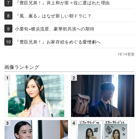
『豊臣兄弟！』井上和が茶々役に選ばれた理由
『風、薫る』はなぜ新しい朝ドラに？
小栗旬×横浜流星、豪華初共演への期待
『豊臣兄弟！』お家存続をめぐる愛憎劇へ
16:14更新
画像ランキング