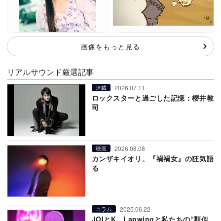
画像をもっと見る
リアルサウンド厳選記事
2026.07.11
連載
ロックスターと過ごした記憶：櫻井敦
司
2026.08.08
映画
カンザキイオリ、『禍禍女』の狂気語
る
2025.06.22
コラム
JOIとK、Lapwingと私たちの“類似