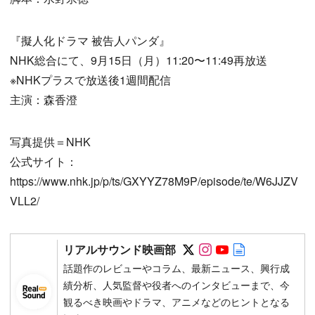
『擬人化ドラマ 被告人パンダ』
NHK総合にて、9月15日（月）11:20〜11:49再放送
※NHKプラスで放送後1週間配信
主演：森香澄
写真提供＝NHK
公式サイト：
https://www.nhk.jp/p/ts/GXYYZ78M9P/episode/te/W6JJZV
VLL2/
Follow on SNS
Follow on SNS
Follow on SN
Author web 
リアルサウンド映画部
話題作のレビューやコラム、最新ニュース、興行成
績分析、人気監督や役者へのインタビューまで、今
観るべき映画やドラマ、アニメなどのヒントとなる