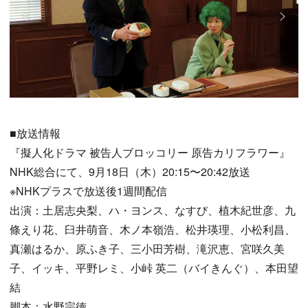
■放送情報
『擬人化ドラマ 被告人ブロッコリー 原告カリフラワー』
NHK総合にて、9月18日（木）20:15〜20:42放送
※NHKプラスで放送後1週間配信
出演：土居志央梨、ハ・ヨンス、なすび、植木紀世彦、九
條えり花、臼井萌音、木ノ本嶺浩、松井瑛理、小松利昌、
真瀬はるか、原ふき子、三小田芳樹、滝沢恵、宮咲久美
子、イッキ、平野レミ、小峠 英二（バイきんぐ）、本田望
結
脚本：水野宗徳