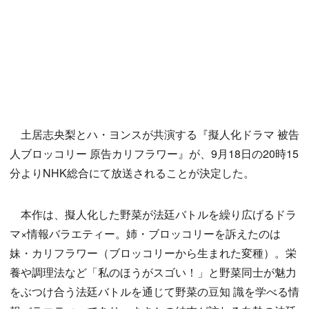
土居志央梨とハ・ヨンスが共演する『擬人化ドラマ 被告
人ブロッコリー 原告カリフラワー』が、9月18日の20時15
分よりNHK総合にて放送されることが決定した。
本作は、擬人化した野菜が法廷バトルを繰り広げるドラ
マ×情報バラエティー。姉・ブロッコリーを訴えたのは
妹・カリフラワー（ブロッコリーから生まれた変種）。栄
養や調理法など「私のほうがスゴい！」と野菜同士が魅力
をぶつけ合う法廷バトルを通じて野菜の豆知 識を学べる情