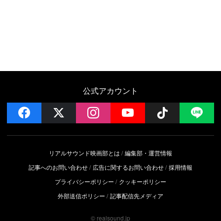
公式アカウント
facebook
x
instagram
YouTube
Follow on 
LI
リアルサウンド映画部とは
編集部・運営情報
記事へのお問い合わせ
広告に関するお問い合わせ
採用情報
プライバシーポリシー
クッキーポリシー
外部送信ポリシー
記事配信先メディア
© realsound.jp