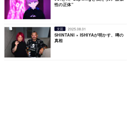
性の正体”
2025.08.01
文芸
SHINTANI × ISHIYAが明かす、噂の
真相