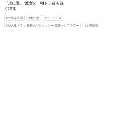
『虎に翼』“魔女5”、朝ドラ後も続
く躍進
土居志央梨
虎に翼
ハ・ヨンス
擬人化ドラマ 被告人ブロッコリー 原告カリフラワー
水野宗徳