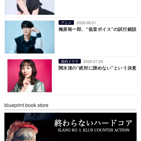
2026.08.01
アニメ
梅原裕一郎、“低音ボイス”の試行錯誤
2026.07.29
国内ドラマ
関水渚の“絶対に諦めない”という決意
blueprint book store