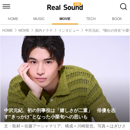
HOME
MUSIC
MOVIE
TECH
BOOK
HOME
MOVIE
国内ドラマ
インタビュー
中沢元紀、“憧れの存在”小
中沢元紀、初の刑事役は「嬉しさが二重」 俳優を志
す“きっかけ”となった小栗旬への思いも
文・取材＝佐藤アーシャマリア
、
構成＝川崎龍也
、
写真＝はぎひさ