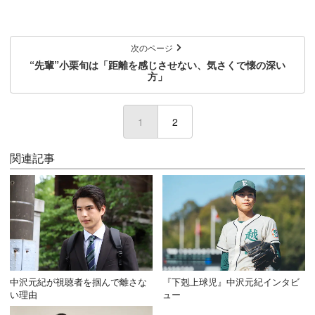
次のページ
“先輩”小栗旬は「距離を感じさせない、気さくで懐の深い
方」
1
(current)
2
関連記事
中沢元紀が視聴者を掴んで離さな
『下剋上球児』中沢元紀インタビ
い理由
ュー