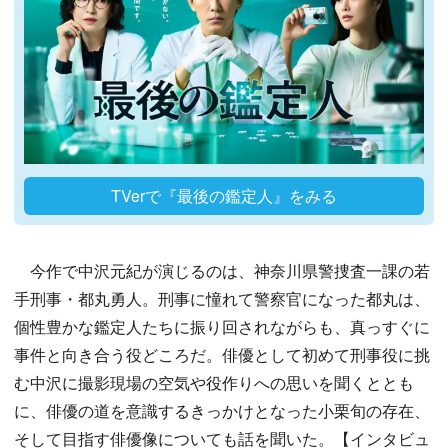
TVerで『最後の鑑定人』をみる
今作で中沢元紀が演じるのは、神奈川県警捜査一課の若
手刑事・都丸勇人。刑事に憧れて警察官になった都丸は、
個性豊かな鑑定人たちに振り回されながらも、真っすぐに
事件と向き合う役どころだ。俳優として初めて刑事役に挑
む中沢に撮影現場の空気や役作りへの思いを聞くととも
に、俳優の道を意識するきっかけとなった小栗旬の存在、
そして目指す俳優像についても話を聞いた。【インタビュ