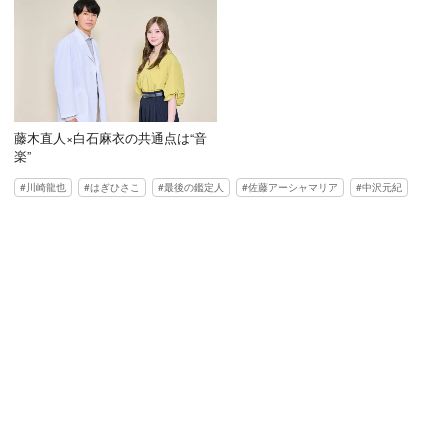
藤木直人×白石麻衣の共通点は“音
楽”
川崎龍也
はぎひさこ
最後の鑑定人
佐藤アーシャマリア
中沢元紀