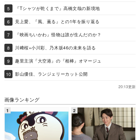
『Tシャツが乾くまで』高橋文哉の新境地
見上愛、『風、薫る』との1年を振り返る
『映画ちいかわ』怪物は誰が生んだのか？
川﨑桜×小川彩、乃木坂46の未来を語る
趣里主演『大空港』の『相棒』オマージュ
影山優佳、ランジェリーカット公開
20:13更新
画像ランキング