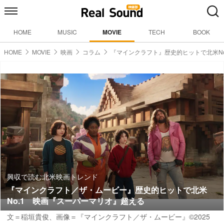
HOME
MUSIC
MOVIE
TECH
BOOK
HOME
MOVIE
映画
コラム
『マインクラフト』歴史的ヒットで北米No
興収で読む北米映画トレンド
『マインクラフト／ザ・ムービー』歴史的ヒットで北米
No.1 映画『スーパーマリオ』超える
文＝稲垣貴俊
、画像＝『マインクラフト／ザ・ムービー』©2025