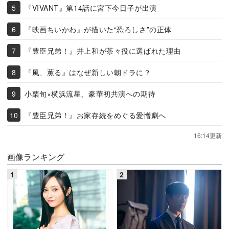
『VIVANT』第14話に宮下今日子が出演
『映画ちいかわ』が描いた“恐ろしさ”の正体
『豊臣兄弟！』井上和が茶々役に選ばれた理由
『風、薫る』はなぜ新しい朝ドラに？
小栗旬×横浜流星、豪華初共演への期待
『豊臣兄弟！』お家存続をめぐる愛憎劇へ
16:14更新
画像ランキング