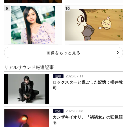
画像をもっと見る
リアルサウンド厳選記事
2026.07.11
連載
ロックスターと過ごした記憶：櫻井敦
司
2026.08.08
映画
カンザキイオリ、『禍禍女』の狂気語
る