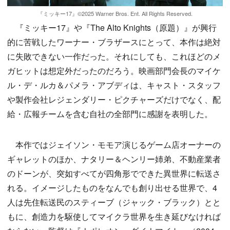
『ミッキー17』©2025 Warner Bros. Ent. All Rights Reserved.
『ミッキー17』や『The Alto Knights（原題）』が興行
的に苦戦したワーナー・ブラザースにとって、本作は絶対
に失敗できない一作だった。それにしても、これほどのメ
ガヒットは想定外だったのだろう。映画部門会長のマイケ
ル・デ・ルカ＆パメラ・アブディは、キャスト・スタッフ
や製作会社レジェンダリー・ピクチャーズだけでなく、配
給・広報チームを含む自社の全部門に感謝を表明した。
本作ではジェイソン・モモア演じるゲーム店オーナーの
ギャレットのほか、ナタリー＆ヘンリー姉弟、不動産業者
のドーンが、突如すべてが四角形でできた異世界に転送さ
れる。イメージしたものをなんでも創り出せる世界で、4
人は先住転送民のスティーブ（ジャック・ブラック）とと
もに、創造力を駆使してマイクラ世界を生き延びなければ