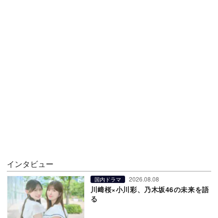
インタビュー
2026.08.08
国内ドラマ
川﨑桜×小川彩、乃木坂46の未来を語
る