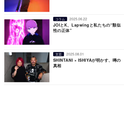
2025.06.22
コラム
JOIとK、Lapwingと私たちの“類似
性の正体”
2025.08.01
文芸
SHINTANI × ISHIYAが明かす、噂の
真相