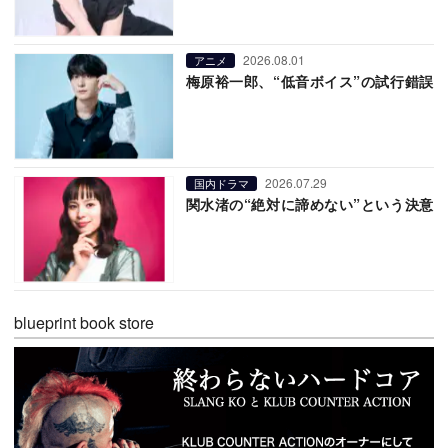
2026.08.01
アニメ
梅原裕一郎、“低音ボイス”の試行錯誤
2026.07.29
国内ドラマ
関水渚の“絶対に諦めない”という決意
blueprint book store