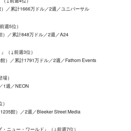
原題）』（↓前週4位）
+3館）／累計1666万ドル／2週／ユニバーサル
（↓前週5位）
55館）／累計848万ドル／2週／A24
（原題）』（↓前週3位）
3館）／累計1791万ドル／2週／Fathom Events
初登場）
／1週／NEON
0位）
35館）／2週／Bleeker Street Media
ブ・ニュー・ワールド』（↓前週7位）