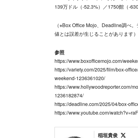
139万ドル（-52.3%）／1750館（
（※Box Office Mojo、Dead
値とは誤差が生じることがあります
参照
https://www.boxofficemojo.com/week
https://variety.com/2025/film/box-offi
weekend-1236361020/
https://www.hollywoodreporter.com/mo
1236182874/
https://deadline.com/2025/04/box-off
https://www.youtube.com/watch?v=r
Foll
稲垣貴俊