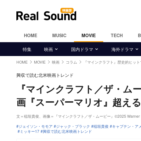
HOME
MUSIC
MOVIE
TECH
特集
映画
国内ドラマ
海外ドラマ
HOME
MOVIE
映画
コラム
『マインクラフト』歴史的ヒットで
興収で読む北米映画トレンド
『マインクラフト／ザ・ムー
画『スーパーマリオ』超え
文＝稲垣貴俊
、画像＝『マインクラフト／ザ・ムービー』©2025 Warner Bros. Ent
ジェイソン・モモア
ジャック・ブラック
稲垣貴俊
キャプテン・ア
ミッキー17
興収で読む北米映画トレンド