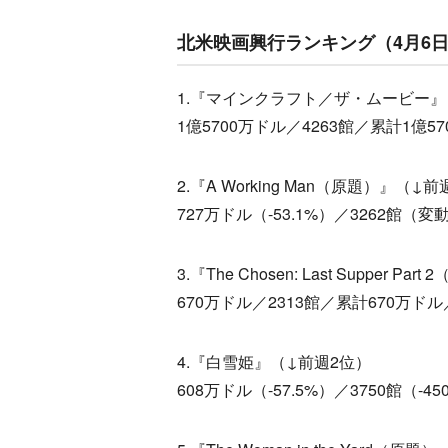
北米映画興行ランキング（4月6日
1.『マインクラフト／ザ・ムービー
1億5700万ドル／4263館／累計1億
2.『A Working Man（原題）』（↓
727万ドル（-53.1%）／3262館（変
3.『The Chosen: Last Supper 
670万ドル／2313館／累計670万ドル／1週
4.『白雪姫』（↓前週2位）
608万ドル（-57.5%）／3750館（