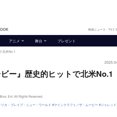
BOOK
映画ニュース・TVド
アニメ
舞台
プレゼント
北米No.1
2025.0
ビー』歴史的ヒットで北米No.1
る
. All Rights Reserved.
メリカ：ブレイブ・ニュー・ワールド
マインクラフト／ザ・ムービー
ジャレッド