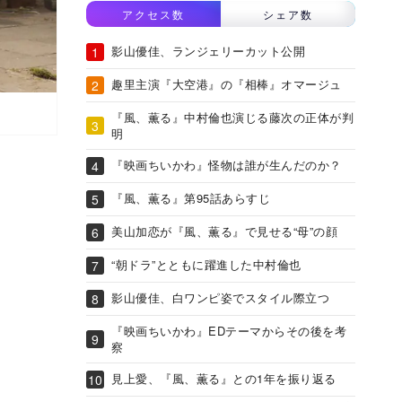
アクセス数
シェア数
影山優佳、ランジェリーカット公開
趣里主演『大空港』の『相棒』オマージュ
『風、薫る』中村倫也演じる藤次の正体が判
明
『映画ちいかわ』怪物は誰が生んだのか？
『風、薫る』第95話あらすじ
美山加恋が『風、薫る』で見せる“母”の顔
“朝ドラ”とともに躍進した中村倫也
影山優佳、白ワンピ姿でスタイル際立つ
『映画ちいかわ』EDテーマからその後を考
察
見上愛、『風、薫る』との1年を振り返る