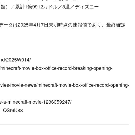
-630館）／累計1億9912万ドル／8週／ディズニー
line調べ。データは2025年4月7日未明時点の速報値であり、最終確定
）
end/2025W014/
ce/minecraft-movie-box-office-record-breaking-opening-
vies/movie-news/minecraft-movie-box-office-record-opening-
ice-a-minecraft-movie-1236359247/
aF_QSr6K88
ow on SNS