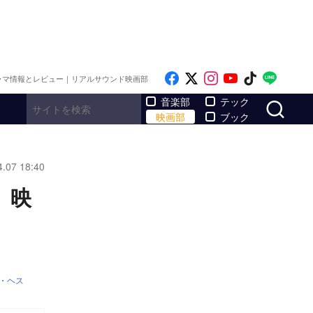
Like on Facebook
Follow on x
Follow on Inst
Follow on Y
Follow on
Follo
ラマ情報とレビュー｜リアルサウンド映画部
サ
音楽部
テック
映画部
ブック
4.07 18:40
 映
・ヘス