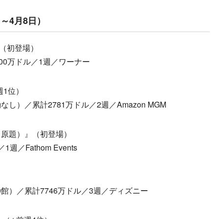
～4月8日）
』（初登場）
5700万ドル／1週／ワーナー
前週1位）
動なし）／累計2781万ドル／2週／Amazon MGM
Part 2（原題）』（初登場）
／Fathom Events
-450館）／累計7746万ドル／3週／ディズニー