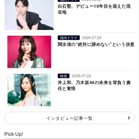
白石聖、デビュー10年目を迎えた現
在地
2026.07.29
国内ドラマ
関水渚の“絶対に諦めない”という決意
2026.07.22
映画
井上和、乃木坂46の未来を背負う責
任と覚悟
インタビュー記事一覧
Pick Up!