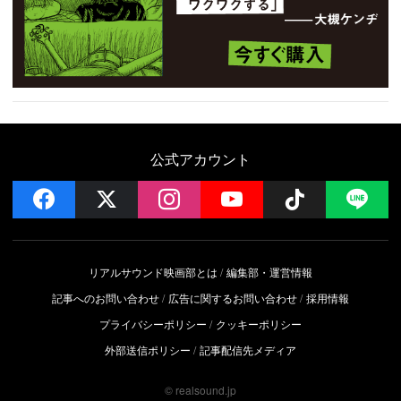
公式アカウント
facebook
x
instagram
YouTube
Follow on 
LI
リアルサウンド映画部とは
編集部・運営情報
記事へのお問い合わせ
広告に関するお問い合わせ
採用情報
プライバシーポリシー
クッキーポリシー
外部送信ポリシー
記事配信先メディア
© realsound.jp