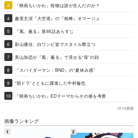
『映画ちいかわ』怪物は誰が生んだのか？
趣里主演『大空港』の『相棒』オマージュ
『風、薫る』第95話あらすじ
影山優佳、白ワンピ姿でスタイル際立つ
美山加恋が『風、薫る』で見せる“母”の顔
『スパイダーマン：BND』の“夏休み感”
“朝ドラ”とともに躍進した中村倫也
『映画ちいかわ』EDテーマからその後を考察
10:14更新
画像ランキング