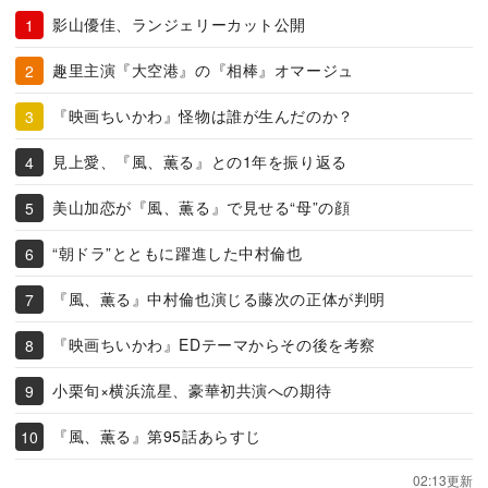
影山優佳、ランジェリーカット公開
趣里主演『大空港』の『相棒』オマージュ
『映画ちいかわ』怪物は誰が生んだのか？
見上愛、『風、薫る』との1年を振り返る
美山加恋が『風、薫る』で見せる“母”の顔
“朝ドラ”とともに躍進した中村倫也
『風、薫る』中村倫也演じる藤次の正体が判明
『映画ちいかわ』EDテーマからその後を考察
小栗旬×横浜流星、豪華初共演への期待
『風、薫る』第95話あらすじ
02:13更新