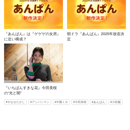
『あんぱん』は『ゲゲゲの女房』
朝ドラ『あんぱん』2025年放送決
に近い構成？
定
『いちばんすきな花』今田美桜
の“光と闇”
やなせたかし
アンパンマン
中園ミホ
今田美桜
あんぱん
小松暢