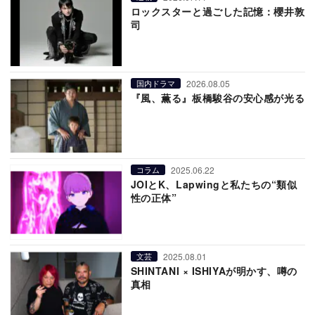
ロックスターと過ごした記憶：櫻井敦
司
2026.08.05
国内ドラマ
『風、薫る』板橋駿谷の安心感が光る
2025.06.22
コラム
JOIとK、Lapwingと私たちの“類似
性の正体”
2025.08.01
文芸
SHINTANI × ISHIYAが明かす、噂の
真相