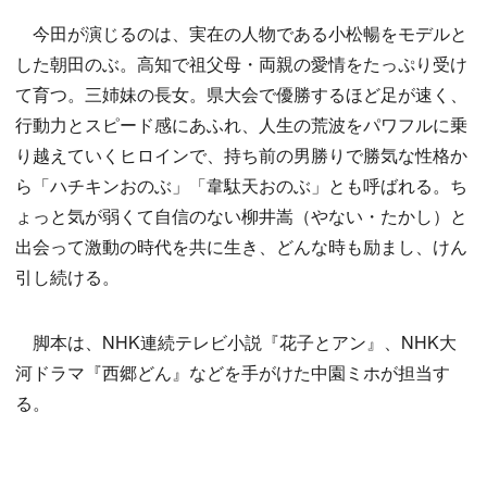
今田が演じるのは、実在の人物である小松暢をモデルと
した朝田のぶ。高知で祖父母・両親の愛情をたっぷり受け
て育つ。三姉妹の長女。県大会で優勝するほど足が速く、
行動力とスピード感にあふれ、人生の荒波をパワフルに乗
り越えていくヒロインで、持ち前の男勝りで勝気な性格か
ら「ハチキンおのぶ」「韋駄天おのぶ」とも呼ばれる。ち
ょっと気が弱くて自信のない柳井嵩（やない・たかし）と
出会って激動の時代を共に生き、どんな時も励まし、けん
引し続ける。
脚本は、NHK連続テレビ小説『花子とアン』、NHK大
河ドラマ『西郷どん』などを手がけた中園ミホが担当す
る。