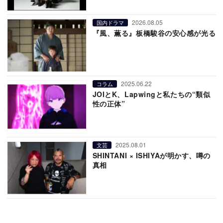
2026.08.05
国内ドラマ
『風、薫る』板橋駿谷の安心感が光る
2025.06.22
コラム
JOIとK、Lapwingと私たちの“類似
性の正体”
2025.08.01
文芸
SHINTANI × ISHIYAが明かす、噂の
真相