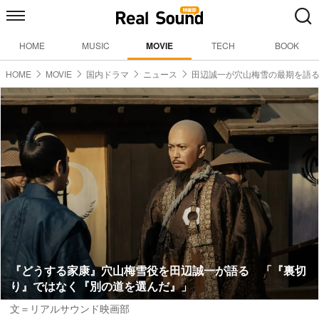
HOME
MUSIC
MOVIE
TECH
BOOK
HOME
MOVIE
国内ドラマ
ニュース
田辺誠一が穴山梅雪の最期を語
『どうする家康』穴山梅雪役を田辺誠一が語る 「『裏切
り』ではなく『別の道を選んだ』」
文＝リアルサウンド映画部