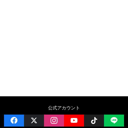
公式アカウント
facebook
x
instagram
YouTube
Follow on 
LI