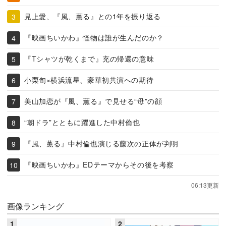
見上愛、『風、薫る』との1年を振り返る
『映画ちいかわ』怪物は誰が生んだのか？
『Tシャツが乾くまで』充の帰還の意味
小栗旬×横浜流星、豪華初共演への期待
美山加恋が『風、薫る』で見せる“母”の顔
“朝ドラ”とともに躍進した中村倫也
『風、薫る』中村倫也演じる藤次の正体が判明
『映画ちいかわ』EDテーマからその後を考察
06:13更新
画像ランキング