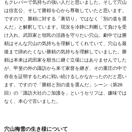
もクレバーで気持ちの強い人だと思いました。そして穴山
は信玄公、そして勝頼を心から尊敬していたと思います。
ですので、勝頼に対する「裏切り」ではなく「別の道を選
んだ」と解釈しています。現況を冷静に判断して負けを受
け入れ、武田家と領民の活路を守りたい穴山。劇中では勝
頼はそんな穴山の気持ちを理解してくれていて、穴山も最
後まで諦めたくない勝頼の気持ちを理解していました。勝
頼は本来は武田家を順当に継ぐ立場にはありませんでした
が、甲斐の外の諏訪から来て家督を継ぎ、その重圧の中で
存在を証明するために戦い続けるしかなかったのだと思い
ます。ですので「勝頼と別の道を選んだ」シーン（第26
回）の「諏訪大社のご加護を」というセリフは、嫌味では
なく、本心で言いました。
穴山梅雪の生き様について