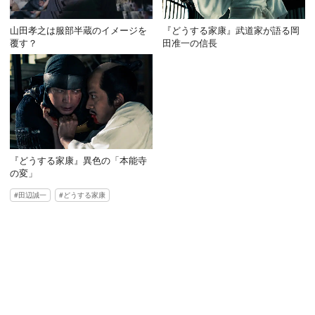
山田孝之は服部半蔵のイメージを
『どうする家康』武道家が語る岡
覆す？
田准一の信長
『どうする家康』異色の「本能寺
の変」
田辺誠一
どうする家康