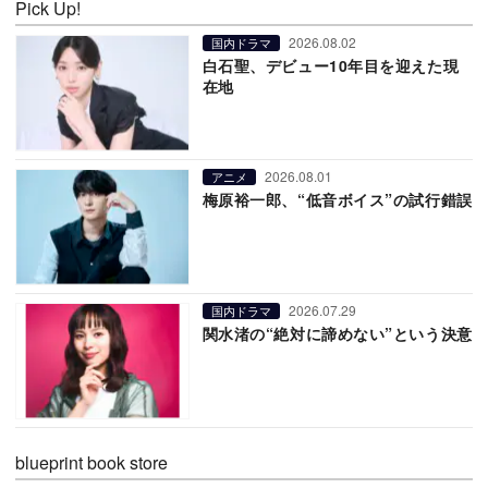
Pick Up!
2026.08.02
国内ドラマ
白石聖、デビュー10年目を迎えた現
在地
2026.08.01
アニメ
梅原裕一郎、“低音ボイス”の試行錯誤
2026.07.29
国内ドラマ
関水渚の“絶対に諦めない”という決意
blueprint book store