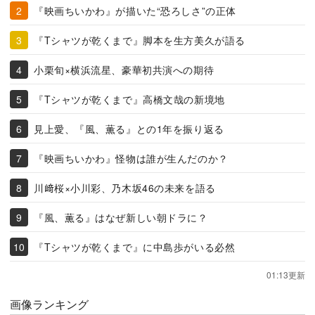
『映画ちいかわ』が描いた“恐ろしさ”の正体
『Tシャツが乾くまで』脚本を生方美久が語る
小栗旬×横浜流星、豪華初共演への期待
『Tシャツが乾くまで』高橋文哉の新境地
見上愛、『風、薫る』との1年を振り返る
『映画ちいかわ』怪物は誰が生んだのか？
川﨑桜×小川彩、乃木坂46の未来を語る
『風、薫る』はなぜ新しい朝ドラに？
『Tシャツが乾くまで』に中島歩がいる必然
01:13更新
画像ランキング