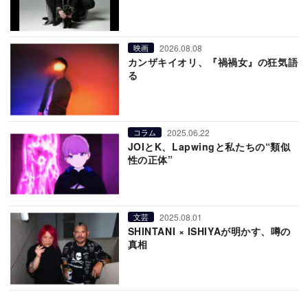
2026.08.08
映画
カンザキイオリ、『禍禍女』の狂気語
る
2025.06.22
コラム
JOIとK、Lapwingと私たちの“類似
性の正体”
2025.08.01
文芸
SHINTANI × ISHIYAが明かす、噂の
真相