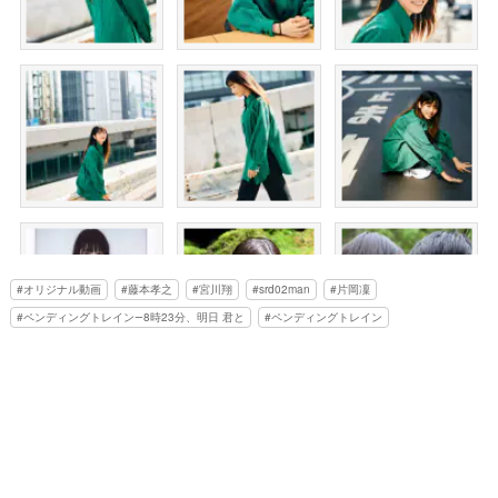
オリジナル動画
藤本孝之
宮川翔
srd02man
片岡凜
ペンディングトレイン―8時23分、明日 君と
ペンディングトレイン