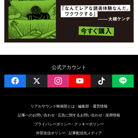
公式アカウント
facebook
x
instagram
YouTube
Follow on 
LI
リアルサウンド映画部とは
編集部・運営情報
記事へのお問い合わせ
広告に関するお問い合わせ
採用情報
プライバシーポリシー
クッキーポリシー
外部送信ポリシー
記事配信先メディア