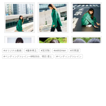
オリジナル動画
藤本孝之
宮川翔
srd02man
片岡凜
ペンディングトレイン―8時23分、明日 君と
ペンディングトレイン