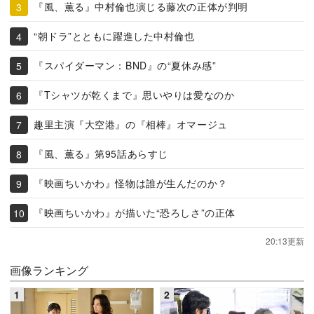
『風、薫る』中村倫也演じる藤次の正体が判明
“朝ドラ”とともに躍進した中村倫也
『スパイダーマン：BND』の“夏休み感”
『Tシャツが乾くまで』思いやりは愛なのか
趣里主演『大空港』の『相棒』オマージュ
『風、薫る』第95話あらすじ
『映画ちいかわ』怪物は誰が生んだのか？
『映画ちいかわ』が描いた“恐ろしさ”の正体
20:13更新
画像ランキング