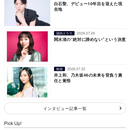
白石聖、デビュー10年目を迎えた現
在地
2026.07.29
国内ドラマ
関水渚の“絶対に諦めない”という決意
2026.07.22
映画
井上和、乃木坂46の未来を背負う責
任と覚悟
インタビュー記事一覧
Pick Up!