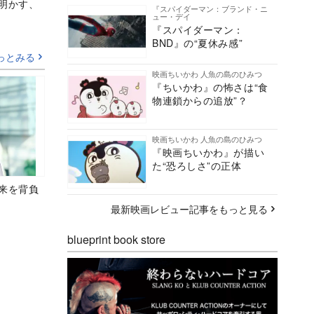
Aが明かす、
『スパイダーマン：ブランド・ニ
ュー・デイ
『スパイダーマン：
BND』の“夏休み感”
っとみる
映画ちいかわ 人魚の島のひみつ
『ちいかわ』の怖さは“食
物連鎖からの追放”？
映画ちいかわ 人魚の島のひみつ
『映画ちいかわ』が描い
た“恐ろしさ”の正体
未来を背負
最新映画レビュー記事をもっと見る
blueprint book store