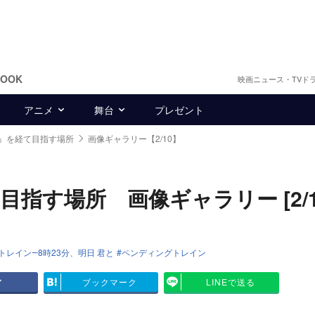
BOOK
映画ニュース・TVド
アニメ
舞台
プレゼント
』を経て目指す場所
画像ギャラリー【2/10】
指す場所 画像ギャラリー [2/1
トレイン―8時23分、明日 君と
ペンディングトレイン
ア
ブックマーク
LINEで送る