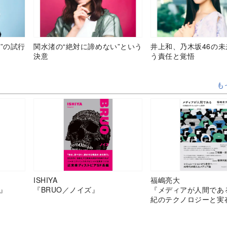
”の試行
関水渚の“絶対に諦めない”という
井上和、乃木坂46の
決意
う責任と覚悟
も
ISHIYA
福嶋亮大
』
『BRUO／ノイズ』
『メディアが人間であ
紀のテクノロジーと実