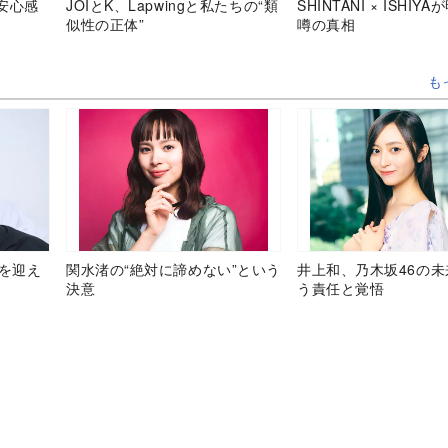
安心感
JOIとK、Lapwingと私たちの“類
SHINTANI × ISHIY
似性の正体”
噂の真相
も
目を迎え
関水渚の“絶対に諦めない”という
井上和、乃木坂46の
決意
う責任と覚悟