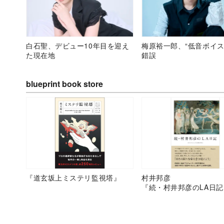
白石聖、デビュー10年目を迎え
梅原裕一郎、“低音ボイス
た現在地
錯誤
blueprint book store
『道玄坂上ミステリ監視塔』
村井邦彦
『続・村井邦彦のLA日記