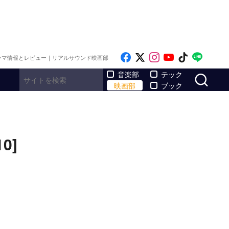
Like on Facebook
Follow on x
Follow on Inst
Follow on Y
Follow on
Follo
ラマ情報とレビュー｜リアルサウンド映画部
サ
音楽部
テック
映画部
ブック
0]