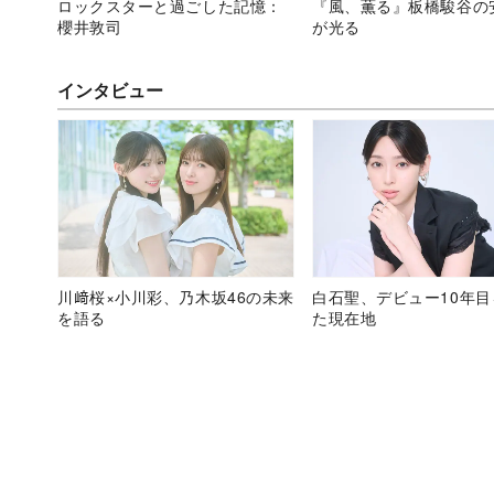
ロックスターと過ごした記憶：
『風、薫る』板橋駿谷の
櫻井敦司
が光る
インタビュー
川﨑桜×小川彩、乃木坂46の未来
白石聖、デビュー10年
を語る
た現在地