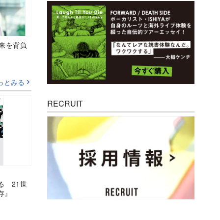
未来を背負
っとみる
RECRUIT
る 21世
存』