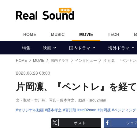
HOME
MUSIC
MOVIE
TECH
特集
映画
国内ドラマ
海外ドラマ
HOME
MOVIE
国内ドラマ
インタビュー
片岡凜、『ペントレ
2023.06.23 08:00
片岡凜、『ペントレ』を経て目
文・取材＝宮川翔、写真＝藤本孝之、動画＝srd02man
オリジナル動画
藤本孝之
宮川翔
srd02man
片岡凜
ペンディング
ポスト
シェ