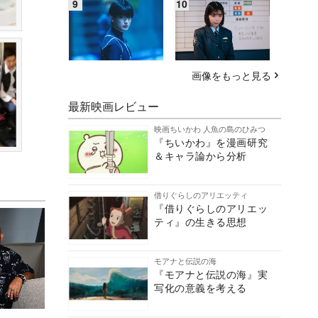
画像をもっと見る
最新映画レビュー
映画ちいかわ 人魚の島のひみつ
『ちいかわ』を漫画研究
＆キャラ論から分析
借りぐらしのアリエッティ
『借りぐらしのアリエッ
ティ』の生きる思想
モアナと伝説の海
『モアナと伝説の海』実
写化の意義を考える