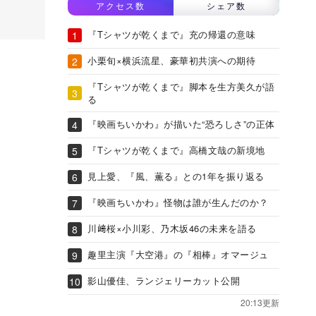
アクセス数
シェア数
『Tシャツが乾くまで』充の帰還の意味
小栗旬×横浜流星、豪華初共演への期待
『Tシャツが乾くまで』脚本を生方美久が語
る
『映画ちいかわ』が描いた“恐ろしさ”の正体
『Tシャツが乾くまで』高橋文哉の新境地
見上愛、『風、薫る』との1年を振り返る
『映画ちいかわ』怪物は誰が生んだのか？
川﨑桜×小川彩、乃木坂46の未来を語る
趣里主演『大空港』の『相棒』オマージュ
影山優佳、ランジェリーカット公開
20:13更新