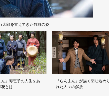
万太郎を支えてきた竹雄の姿
まん』寿恵子の人生をあ
『らんまん』が描く閉じ込め
草花とは
れた人々の解放