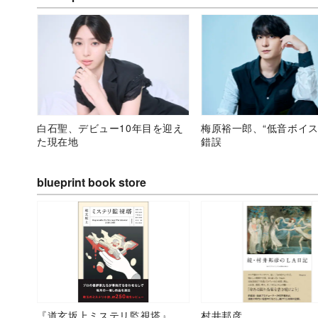
白石聖、デビュー10年目を迎え
梅原裕一郎、“低音ボイス
た現在地
錯誤
blueprint book store
『道玄坂上ミステリ監視塔』
村井邦彦