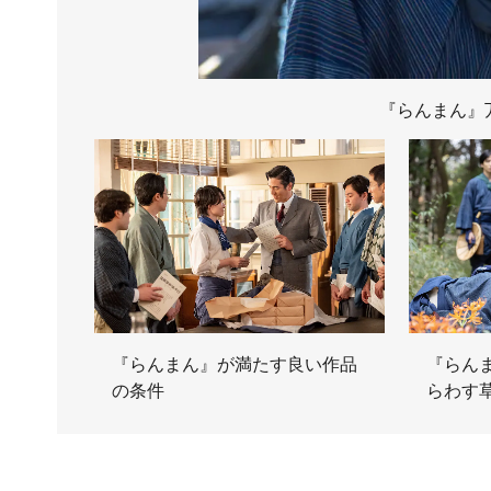
『らんまん』
『らんまん』が満たす良い作品
『らん
の条件
らわす