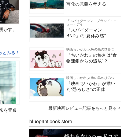
写化の意義を考える
『スパイダーマン：ブランド・ニ
ュー・デイ
Aが明かす、
『スパイダーマン：
BND』の“夏休み感”
映画ちいかわ 人魚の島のひみつ
っとみる
『ちいかわ』の怖さは“食
物連鎖からの追放”？
映画ちいかわ 人魚の島のひみつ
『映画ちいかわ』が描い
た“恐ろしさ”の正体
最新映画レビュー記事をもっと見る
未来を背負
blueprint book store