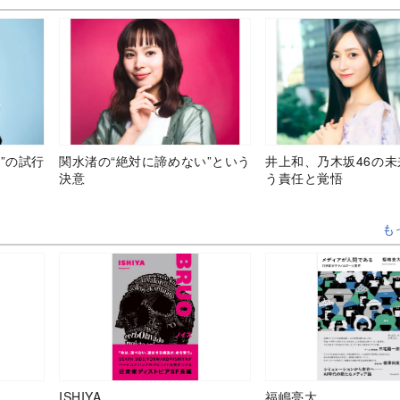
”の試行
関水渚の“絶対に諦めない”という
井上和、乃木坂46の
決意
う責任と覚悟
も
ISHIYA
福嶋亮大