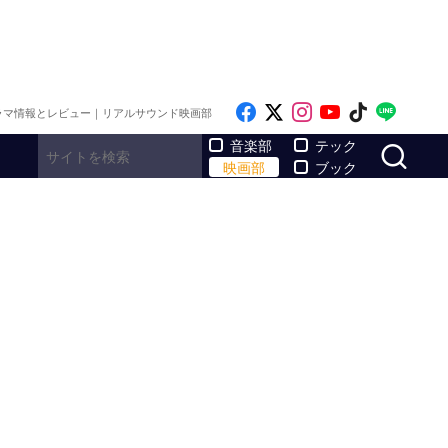
Like on Facebook
Follow on x
Follow on Inst
Follow on Y
Follow on
Follo
ラマ情報とレビュー｜リアルサウンド映画部
サ
音楽部
テック
映画部
ブック