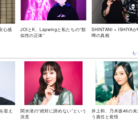
安心感
JOIとK、Lapwingと私たちの“類
SHINTANI × ISHIY
似性の正体”
噂の真相
も
目を迎え
関水渚の“絶対に諦めない”という
井上和、乃木坂46の
決意
う責任と覚悟