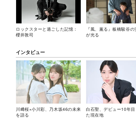
ロックスターと過ごした記憶：
『風、薫る』板橋駿谷の
櫻井敦司
が光る
インタビュー
川﨑桜×小川彩、乃木坂46の未来
白石聖、デビュー10年
を語る
た現在地