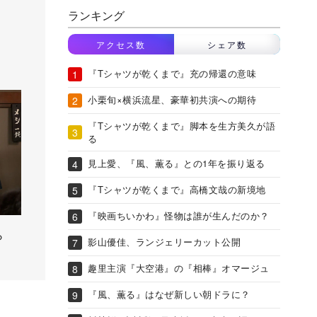
ランキング
アクセス数
シェア数
『Tシャツが乾くまで』充の帰還の意味
小栗旬×横浜流星、豪華初共演への期待
『Tシャツが乾くまで』脚本を生方美久が語
る
見上愛、『風、薫る』との1年を振り返る
『Tシャツが乾くまで』高橋文哉の新境地
『映画ちいかわ』怪物は誰が生んだのか？
ら
影山優佳、ランジェリーカット公開
趣里主演『大空港』の『相棒』オマージュ
『風、薫る』はなぜ新しい朝ドラに？