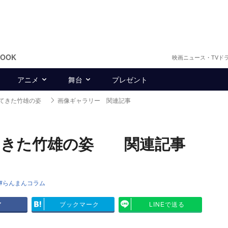
BOOK
映画ニュース・TVド
アニメ
舞台
プレゼント
えてきた竹雄の姿
画像ギャラリー 関連記事
てきた竹雄の姿 関連記事
らんまんコラム
ア
ブックマーク
LINEで送る