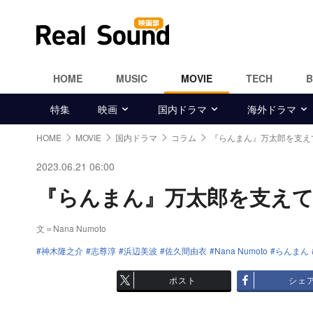
HOME
MUSIC
MOVIE
TECH
特集
映画
国内ドラマ
海外ドラマ
HOME
MOVIE
国内ドラマ
コラム
『らんまん』万太郎を支
2023.06.21 06:00
『らんまん』万太郎を支え
文＝Nana Numoto
神木隆之介
志尊淳
浜辺美波
佐久間由衣
Nana Numoto
らんまん
ポスト
シェ