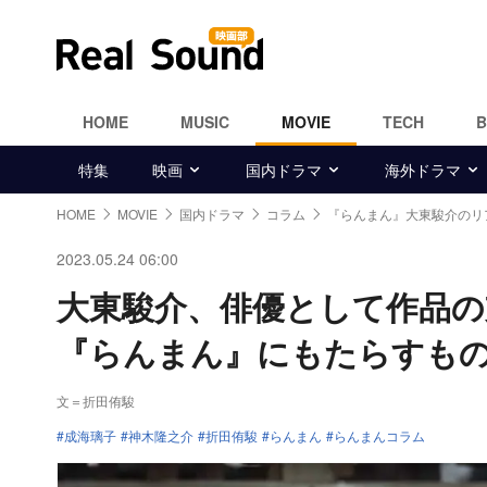
HOME
MUSIC
MOVIE
TECH
特集
映画
国内ドラマ
海外ドラマ
HOME
MOVIE
国内ドラマ
コラム
『らんまん』大東駿介のリ
2023.05.24 06:00
大東駿介、俳優として作品
『らんまん』にもたらすも
文＝折田侑駿
成海璃子
神木隆之介
折田侑駿
らんまん
らんまんコラム