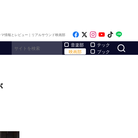
Like on Facebook
Follow on x
Follow on Inst
Follow on Y
Follow on
Follo
ラマ情報とレビュー｜リアルサウンド映画部
サ
音楽部
テック
映画部
ブック
が