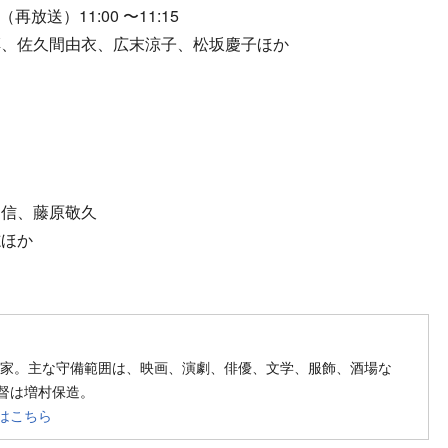
（再放送）11:00 〜11:15
淳、佐久間由衣、広末涼子、松坂慶子ほか
利信、藤原敬久
志ほか
ow on SNS
文筆家。主な守備範囲は、映画、演劇、俳優、文学、服飾、酒場な
督は増村保造。
はこちら