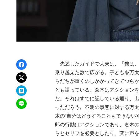
Facebookでシェア
先述したガイドで大東は、「僕は、
乗り越えた数で広がる。子どもを万
xでポスト
らだちが重くのしかかってきてつら
はてなブックマーク
とも語っている。倉木はアクション
だ。それはすでに記している通り、
LINEで送る
っただろう。不測の事態に対する万
木の“自分はどうすることもできない
郎の行動はアクションであり、倉木
らとセリフを必要としたり、変に声