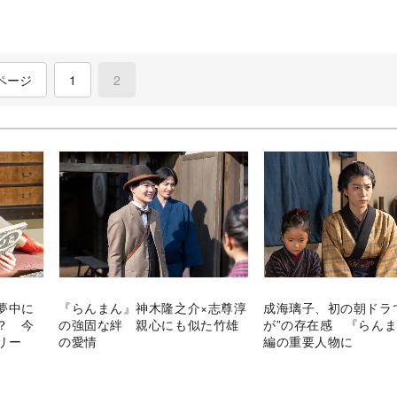
ページ
1
2
(current)
夢中に
『らんまん』神木隆之介×志尊淳
成海璃子、初の朝ドラ
？ 今
の強固な絆 親心にも似た竹雄
が”の存在感 『らん
リー
の愛情
編の重要人物に