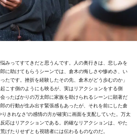
悩みってすてきだと思うんです。人の奥行きは、悲しみを
太郎に助けてもらうシーンでは、倉木の悔しさや惨めさ、い
かったです。挫折を経験したその先、倉木がどう歩むのか」
を起こす側のようにも映るが、実はリアクションをする側
出会ったばかりの万太郎に家族を助けられるシーンに顕著だ
太郎の行動が生み出す緊張感もあったが、それを前にした倉
やりきれなさ”の感情の方が確実に画面を支配していた。万太
の反応はリアクションである。的確なリアクションは、やた
を荒げたりせずとも視聴者には伝わるものなのだ。