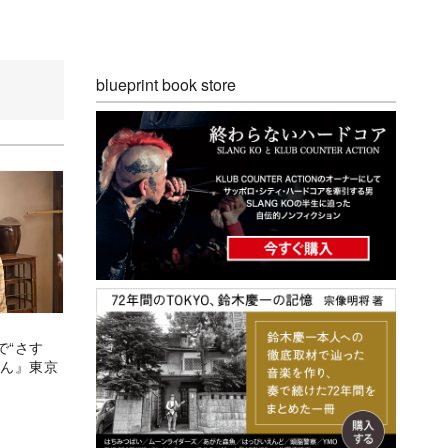
blueprint book store
で“さす
まん』東京