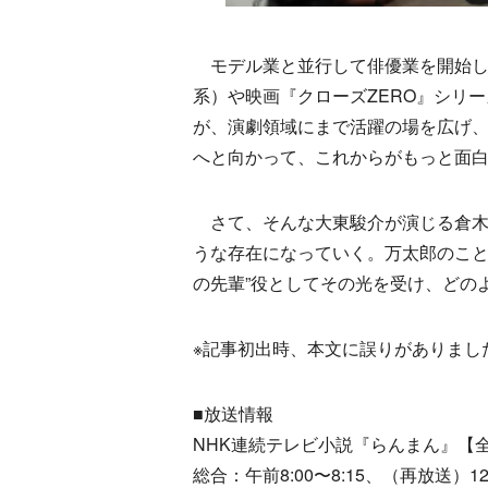
モデル業と並行して俳優業を開始し
系）や映画『クローズZERO』シリ
が、演劇領域にまで活躍の場を広げ、
へと向かって、これからがもっと面
さて、そんな大東駿介が演じる倉木
うな存在になっていく。万太郎のこと
の先輩”役としてその光を受け、どの
※記事初出時、本文に誤りがありまし
■放送情報
NHK連続テレビ小説『らんまん』【全
総合：午前8:00〜8:15、（再放送）12:4