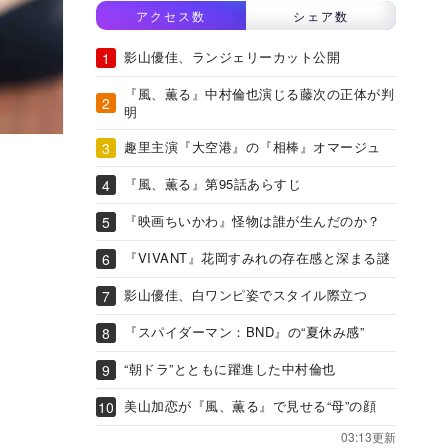
アクセス数
シェア数
影山優佳、ランジェリーカット公開
『風、薫る』中村倫也演じる藤次の正体が判
明
趣里主演『大空港』の『相棒』オマージュ
『風、薫る』第95話あらすじ
『映画ちいかわ』怪物は誰が生んだのか？
『VIVANT』花岡すみれの存在感と深まる謎
影山優佳、白ワンピ姿でスタイル際立つ
『スパイダーマン：BND』の“夏休み感”
“朝ドラ”とともに躍進した中村倫也
美山加恋が『風、薫る』で見せる“母”の顔
03:13更新