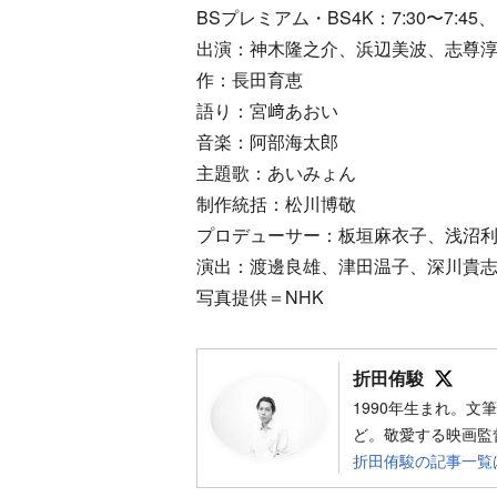
BSプレミアム・BS4K：7:30〜7:45、
出演：神木隆之介、浜辺美波、志尊
作：長田育恵
語り：宮﨑あおい
音楽：阿部海太郎
主題歌：あいみょん
制作統括：松川博敬
プロデューサー：板垣麻衣子、浅沼
演出：渡邊良雄、津田温子、深川貴
写真提供＝NHK
Foll
折田侑駿
1990年生まれ。
ど。敬愛する映画監
折田侑駿の記事一覧