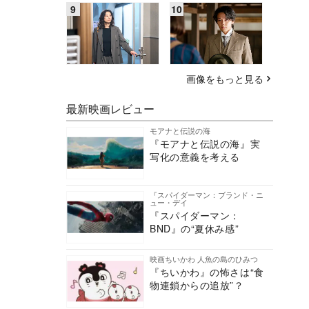
画像をもっと見る
最新映画レビュー
モアナと伝説の海
『モアナと伝説の海』実
写化の意義を考える
『スパイダーマン：ブランド・ニ
ュー・デイ
『スパイダーマン：
BND』の“夏休み感”
映画ちいかわ 人魚の島のひみつ
『ちいかわ』の怖さは“食
物連鎖からの追放”？