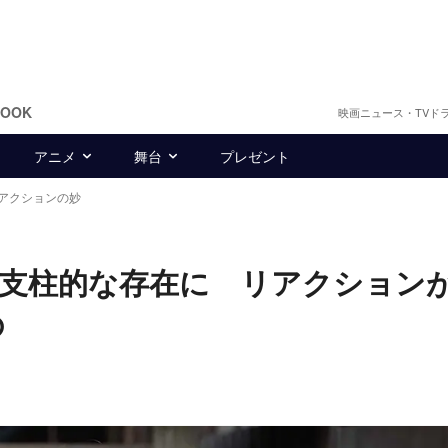
BOOK
映画ニュース・TVド
アニメ
舞台
プレゼント
アクションの妙
の支柱的な存在に リアクション
の