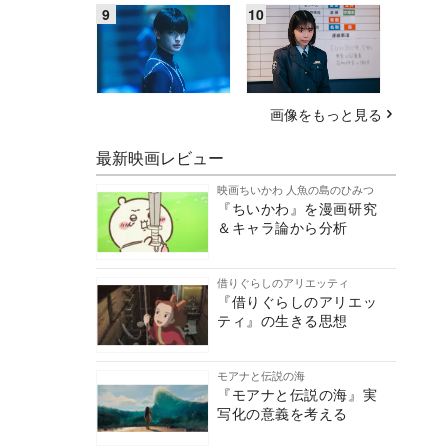
画像をもっと見る
最新映画レビュー
映画ちいかわ 人魚の島のひみつ
『ちいかわ』を漫画研究
＆キャラ論から分析
借りぐらしのアリエッティ
『借りぐらしのアリエッ
ティ』の生きる思想
モアナと伝説の海
『モアナと伝説の海』実
写化の意義を考える