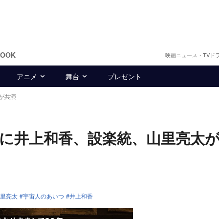
BOOK
映画ニュース・TVド
アニメ
舞台
プレゼント
が共演
に井上和香、設楽統、山里亮太
里亮太
宇宙人のあいつ
井上和香