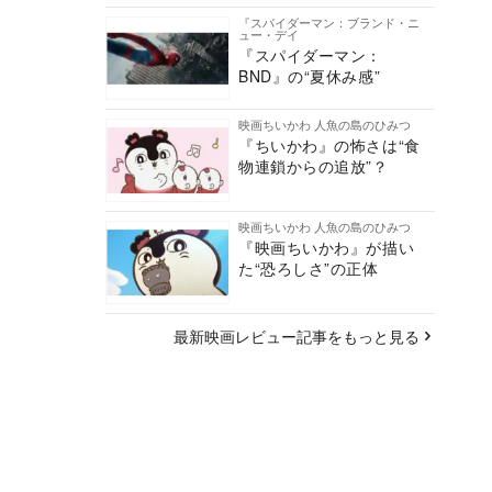
『スパイダーマン：ブランド・ニ
ュー・デイ
『スパイダーマン：
BND』の“夏休み感”
映画ちいかわ 人魚の島のひみつ
『ちいかわ』の怖さは“食
物連鎖からの追放”？
映画ちいかわ 人魚の島のひみつ
『映画ちいかわ』が描い
た“恐ろしさ”の正体
最新映画レビュー記事をもっと見る