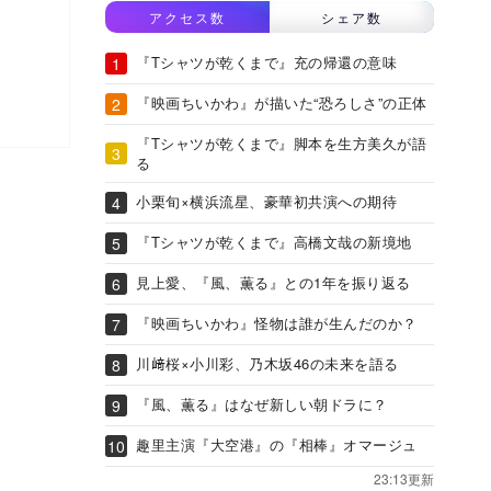
アクセス数
シェア数
『Tシャツが乾くまで』充の帰還の意味
『映画ちいかわ』が描いた“恐ろしさ”の正体
『Tシャツが乾くまで』脚本を生方美久が語
る
小栗旬×横浜流星、豪華初共演への期待
『Tシャツが乾くまで』高橋文哉の新境地
見上愛、『風、薫る』との1年を振り返る
『映画ちいかわ』怪物は誰が生んだのか？
川﨑桜×小川彩、乃木坂46の未来を語る
『風、薫る』はなぜ新しい朝ドラに？
趣里主演『大空港』の『相棒』オマージュ
23:13更新