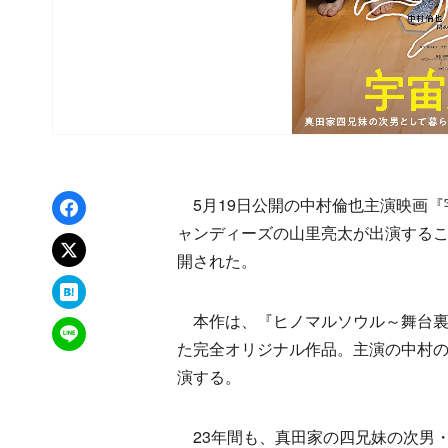
Facebookでシェア
5月19日公開の中村倫也主演映画『
ャンディーズの山里亮太が出演する
xでポスト
開された。
はてなブックマーク
本作は、『ヒノマルソウル～舞台裏
LINEで送る
た完全オリジナル作品。主演の中村
演する。
23年間も、真田家の四兄妹の次男