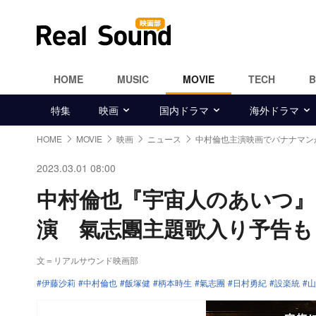
HOME
MUSIC
MOVIE
TECH
特集
映画
国内ドラマ
海外ドラマ
HOME
MOVIE
映画
ニュース
中村倫也主演映画でバナナマン
2023.03.01 08:00
中村倫也『宇宙人のあいつ』
演 氣志團主題歌入り予告も
文＝リアルサウンド映画部
伊藤沙莉
中村倫也
飯塚健
柄本時生
氣志團
日村勇紀
設楽統
山