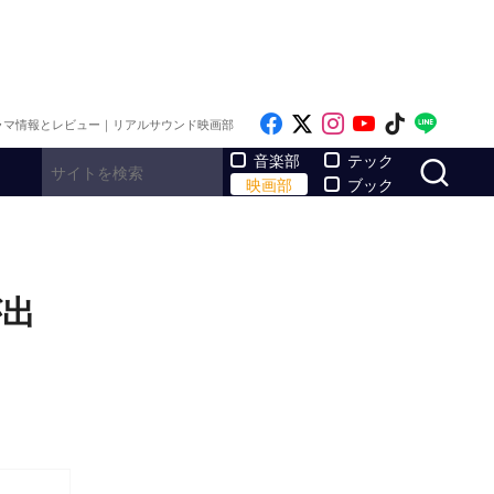
Like on Facebook
Follow on x
Follow on Inst
Follow on Y
Follow on
Follo
ラマ情報とレビュー｜リアルサウンド映画部
サ
音楽部
テック
映画部
ブック
が出