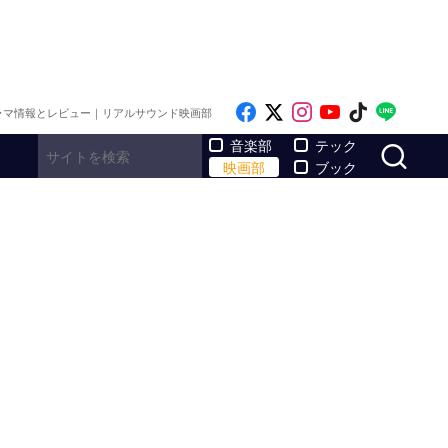
Like on Facebook
Follow on x
Follow on Inst
Follow on Y
Follow on
Follo
ラマ情報とレビュー｜リアルサウンド映画部
サ
音楽部
テック
映画部
ブック