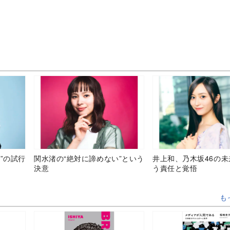
”の試行
関水渚の“絶対に諦めない”という
井上和、乃木坂46の
決意
う責任と覚悟
も