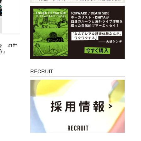
る 21世
存』
RECRUIT