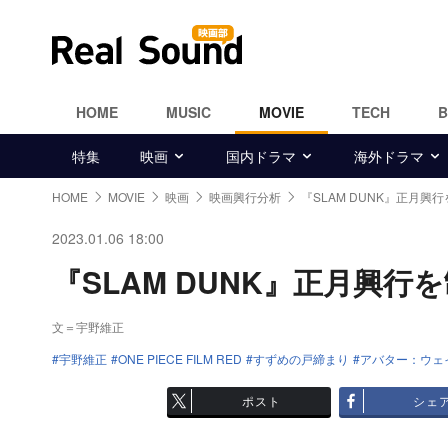
HOME
MUSIC
MOVIE
TECH
特集
映画
国内ドラマ
海外ドラマ
HOME
MOVIE
映画
映画興行分析
『SLAM DUNK』正月興
2023.01.06 18:00
『SLAM DUNK』正月興行を
文＝宇野維正
宇野維正
ONE PIECE FILM RED
すずめの戸締まり
アバター：ウェ
ポスト
シェ