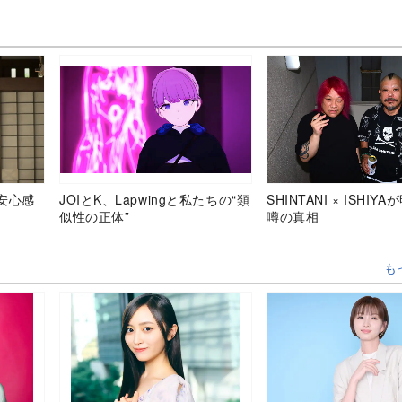
安心感
JOIとK、Lapwingと私たちの“類
SHINTANI × ISHIY
似性の正体”
噂の真相
も