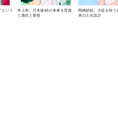
”という
井上和、乃木坂46の未来を背負
岡崎紗絵、大役を担う
う責任と覚悟
来の人生設計