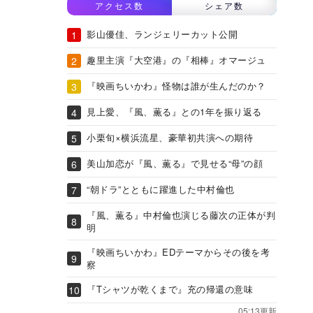
アクセス数
シェア数
影山優佳、ランジェリーカット公開
趣里主演『大空港』の『相棒』オマージュ
『映画ちいかわ』怪物は誰が生んだのか？
見上愛、『風、薫る』との1年を振り返る
小栗旬×横浜流星、豪華初共演への期待
美山加恋が『風、薫る』で見せる“母”の顔
“朝ドラ”とともに躍進した中村倫也
『風、薫る』中村倫也演じる藤次の正体が判
明
『映画ちいかわ』EDテーマからその後を考
察
『Tシャツが乾くまで』充の帰還の意味
05:13更新