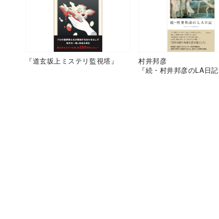
『道玄坂上ミステリ監視塔』
村井邦彦
『続・村井邦彦のLA日記