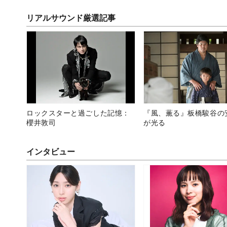
リアルサウンド厳選記事
ロックスターと過ごした記憶：
『風、薫る』板橋駿谷の
櫻井敦司
が光る
インタビュー