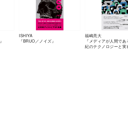
ISHIYA
福嶋亮大
』
『BRUO／ノイズ』
『メディアが人間であ
紀のテクノロジーと実