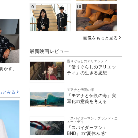
画像をもっと見る
最新映画レビュー
借りぐらしのアリエッティ
『借りぐらしのアリエッ
Aが明かす、
ティ』の生きる思想
モアナと伝説の海
っとみる
『モアナと伝説の海』実
写化の意義を考える
『スパイダーマン：ブランド・ニ
ュー・デイ
『スパイダーマン：
BND』の“夏休み感”