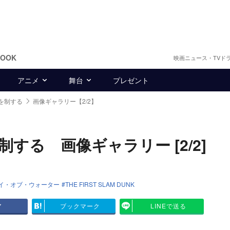
BOOK
映画ニュース・TVド
アニメ
舞台
プレゼント
行を制する
画像ギャラリー【2/2】
制する 画像ギャラリー [2/2]
イ・オブ・ウォーター
THE FIRST SLAM DUNK
ア
ブックマーク
LINEで送る