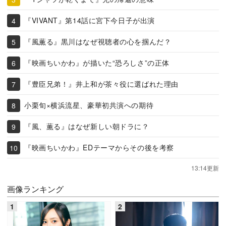
『VIVANT』第14話に宮下今日子が出演
『風薫る』黒川はなぜ視聴者の心を掴んだ？
『映画ちいかわ』が描いた“恐ろしさ”の正体
『豊臣兄弟！』井上和が茶々役に選ばれた理由
小栗旬×横浜流星、豪華初共演への期待
『風、薫る』はなぜ新しい朝ドラに？
『映画ちいかわ』EDテーマからその後を考察
13:14更新
画像ランキング