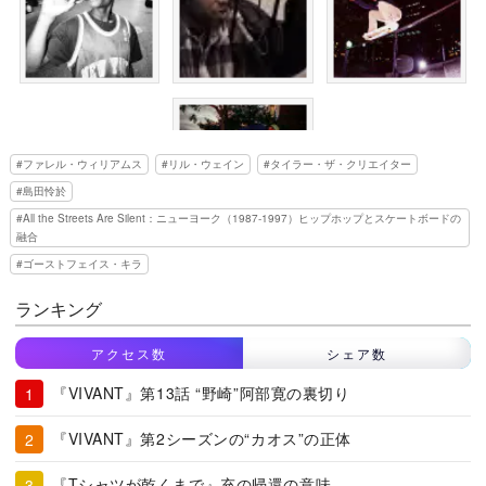
ファレル・ウィリアムス
リル・ウェイン
タイラー・ザ・クリエイター
島田怜於
All the Streets Are Silent：ニューヨーク（1987-1997）ヒップホップとスケートボードの
融合
ゴーストフェイス・キラ
ランキング
アクセス数
シェア数
『VIVANT』第13話 “野崎”阿部寛の裏切り
『VIVANT』第2シーズンの“カオス”の正体
『Tシャツが乾くまで』充の帰還の意味