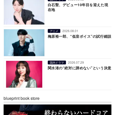
白石聖、デビュー10年目を迎えた現
在地
2026.08.01
アニメ
梅原裕一郎、“低音ボイス”の試行錯誤
2026.07.29
国内ドラマ
関水渚の“絶対に諦めない”という決意
blueprint book store