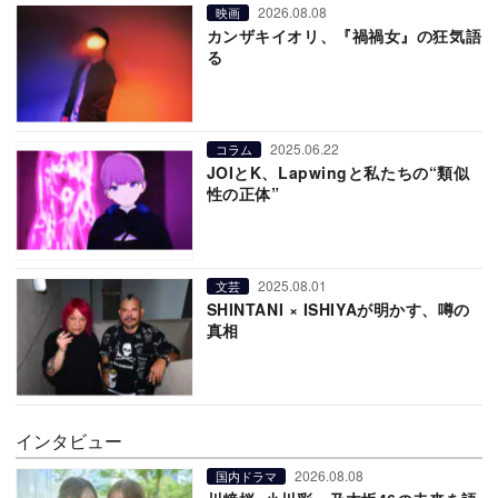
2026.08.08
映画
カンザキイオリ、『禍禍女』の狂気語
る
2025.06.22
コラム
JOIとK、Lapwingと私たちの“類似
性の正体”
2025.08.01
文芸
SHINTANI × ISHIYAが明かす、噂の
真相
インタビュー
2026.08.08
国内ドラマ