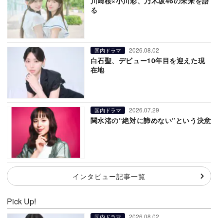
川﨑桜×小川彩、乃木坂46の未来を語
る
2026.08.02
国内ドラマ
白石聖、デビュー10年目を迎えた現
在地
2026.07.29
国内ドラマ
関水渚の“絶対に諦めない”という決意
インタビュー記事一覧
Pick Up!
2026.08.02
国内ドラマ