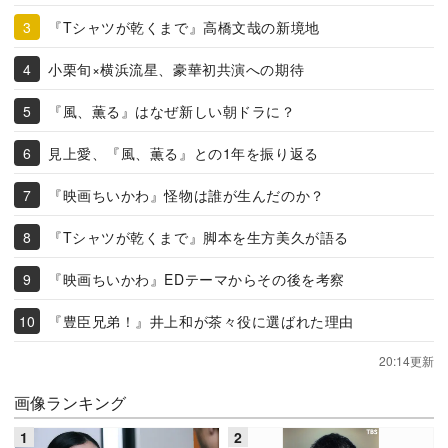
『Tシャツが乾くまで』高橋文哉の新境地
小栗旬×横浜流星、豪華初共演への期待
『風、薫る』はなぜ新しい朝ドラに？
見上愛、『風、薫る』との1年を振り返る
『映画ちいかわ』怪物は誰が生んだのか？
『Tシャツが乾くまで』脚本を生方美久が語る
『映画ちいかわ』EDテーマからその後を考察
『豊臣兄弟！』井上和が茶々役に選ばれた理由
20:14更新
画像ランキング