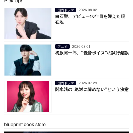
Pick Up!
2026.08.02
国内ドラマ
白石聖、デビュー10年目を迎えた現
在地
2026.08.01
アニメ
梅原裕一郎、“低音ボイス”の試行錯誤
2026.07.29
国内ドラマ
関水渚の“絶対に諦めない”という決意
blueprint book store