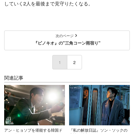
していく2人を最後まで見守りたくなる。
次のページ
『ピノキオ』の"三角コーン雨宿り"
1
(current)
2
関連記事
アン・ヒョソプを堪能する韓国ド
『私の解放日誌』ソン・ソックの