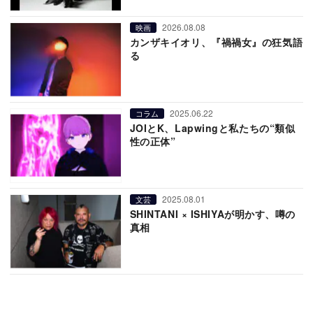
2026.08.08
映画
カンザキイオリ、『禍禍女』の狂気語
る
2025.06.22
コラム
JOIとK、Lapwingと私たちの“類似
性の正体”
2025.08.01
文芸
SHINTANI × ISHIYAが明かす、噂の
真相