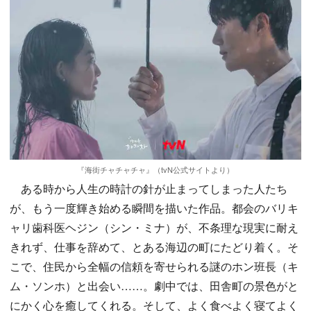
『海街チャチャチャ』（tvN公式サイトより）
ある時から人生の時計の針が止まってしまった人たち
が、もう一度輝き始める瞬間を描いた作品。都会のバリキ
ャリ歯科医ヘジン（シン・ミナ）が、不条理な現実に耐え
きれず、仕事を辞めて、とある海辺の町にたどり着く。そ
こで、住民から全幅の信頼を寄せられる謎のホン班長（キ
ム・ソンホ）と出会い……。劇中では、田舎町の景色がと
にかく心を癒してくれる。そして、よく食べよく寝てよく