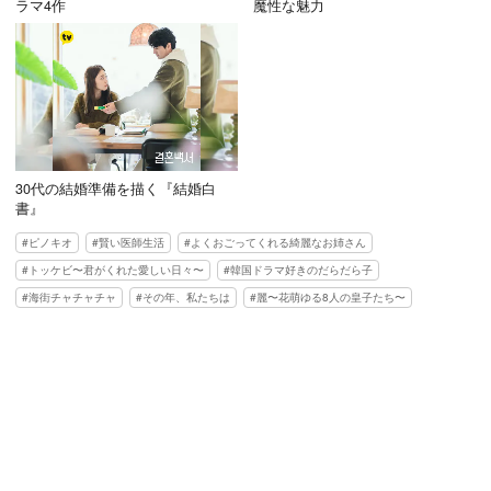
ラマ4作
魔性な魅力
30代の結婚準備を描く『結婚白
書』
ピノキオ
賢い医師生活
よくおごってくれる綺麗なお姉さん
トッケビ〜君がくれた愛しい日々〜
韓国ドラマ好きのだらだら子
海街チャチャチャ
その年、私たちは
麗〜花萌ゆる8人の皇子たち〜