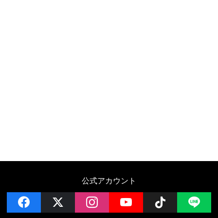
公式アカウント
facebook
x
instagram
YouTube
Follow on 
LI