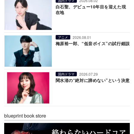
2026.08.02
国内ドラマ
白石聖、デビュー10年目を迎えた現
在地
2026.08.01
アニメ
梅原裕一郎、“低音ボイス”の試行錯誤
2026.07.29
国内ドラマ
関水渚の“絶対に諦めない”という決意
blueprint book store