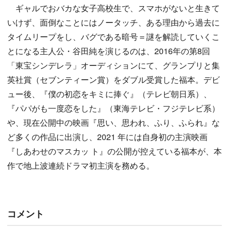
ギャルでおバカな女子高校生で、スマホがないと生きて
いけず、面倒なことにはノータッチ、ある理由から過去に
タイムリープをし、バグである暗号＝謎を解読していくこ
とになる主人公・谷田純を演じるのは、2016年の第8回
「東宝シンデレラ」オーディションにて、グランプリと集
英社賞（セブンティーン賞）をダブル受賞した福本。デビ
ュー後、『僕の初恋をキミに捧ぐ』（テレビ朝日系）、
『パパがも一度恋をした』（東海テレビ・フジテレビ系）
や、現在公開中の映画『思い、思われ、ふり、ふられ』な
ど多くの作品に出演し、2021 年には自身初の主演映画
『しあわせのマスカッ ト』の公開が控えている福本が、本
作で地上波連続ドラマ初主演を務める。
コメント