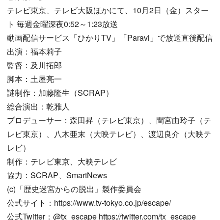
テレビ東京、テレビ大阪ほかにて、10月2日（金）スター
ト 毎週金曜深夜0:52～1:23放送
動画配信サービス「ひかりTV」「Paravi」で放送直後配信
出演：福本莉子
監督：及川拓郎
脚本：土屋亮一
謎制作：加藤隆生（SCRAP）
総合演出：乾雅人
プロデューサー：森田昇（テレビ東京）、間宮由玲子（テ
レビ東京）、八木亜末（大映テレビ）、渡辺良介（大映テ
レビ）
制作：テレビ東京、大映テレビ
協力：SCRAP、SmartNews
(c)「歴史迷宮からの脱出」製作委員会
公式サイト：https://www.tv-tokyo.co.jp/escape/
公式Twitter：@tx_escape https://twitter.com/tx_escape