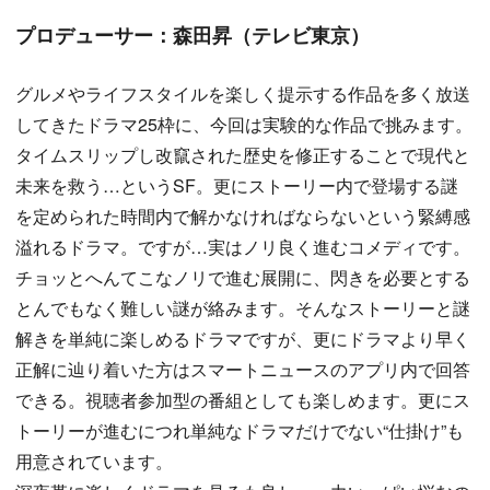
プロデューサー：森田昇（テレビ東京）
グルメやライフスタイルを楽しく提示する作品を多く放送
してきたドラマ25枠に、今回は実験的な作品で挑みます。
タイムスリップし改竄された歴史を修正することで現代と
未来を救う…というSF。更にストーリー内で登場する謎
を定められた時間内で解かなければならないという緊縛感
溢れるドラマ。ですが…実はノリ良く進むコメディです。
チョッとへんてこなノリで進む展開に、閃きを必要とする
とんでもなく難しい謎が絡みます。そんなストーリーと謎
解きを単純に楽しめるドラマですが、更にドラマより早く
正解に辿り着いた方はスマートニュースのアプリ内で回答
できる。視聴者参加型の番組としても楽しめます。更にス
トーリーが進むにつれ単純なドラマだけでない“仕掛け”も
用意されています。