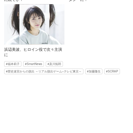
浜辺美波、ヒロイン役で次々主演
に
福本莉子
SmartNews
及川拓郎
歴史迷宮からの脱出 ～リアル脱出ゲーム×テレビ東京～
加藤隆生
SCRAP