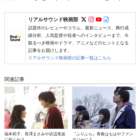
Follow on SNS
Follow on SNS
Follow on SN
Author web 
リアルサウンド映画部
話題作のレビューやコラム、最新ニュース、興行成
績分析、人気監督や役者へのインタビューまで、今
観るべき映画やドラマ、アニメなどのヒントとなる
記事をお届けします。
リアルサウンド映画部の記事一覧はこちら
関連記事
福本莉子、長澤まさみや浜辺美波
『ふりふら』青春はもはやファン
に続くか？
タジーに？