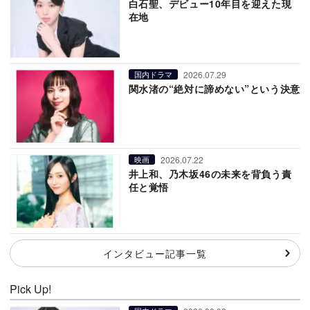
白石聖、デビュー10年目を迎えた現
在地
2026.07.29
国内ドラマ
関水渚の“絶対に諦めない”という決意
2026.07.22
映画
井上和、乃木坂46の未来を背負う責
任と覚悟
インタビュー記事一覧
Pick Up!