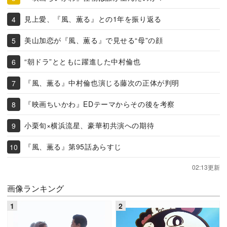
見上愛、『風、薫る』との1年を振り返る
美山加恋が『風、薫る』で見せる“母”の顔
“朝ドラ”とともに躍進した中村倫也
『風、薫る』中村倫也演じる藤次の正体が判明
『映画ちいかわ』EDテーマからその後を考察
小栗旬×横浜流星、豪華初共演への期待
『風、薫る』第95話あらすじ
02:13更新
画像ランキング