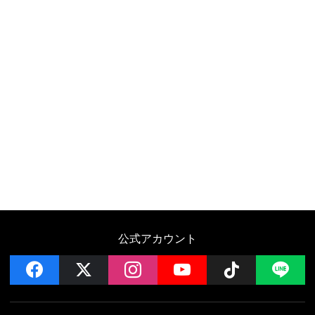
公式アカウント
facebook
x
instagram
YouTube
Follow on 
LI