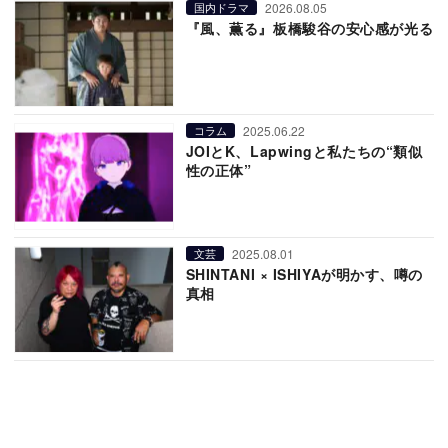
2026.08.05
国内ドラマ
『風、薫る』板橋駿谷の安心感が光る
2025.06.22
コラム
JOIとK、Lapwingと私たちの“類似
性の正体”
2025.08.01
文芸
SHINTANI × ISHIYAが明かす、噂の
真相